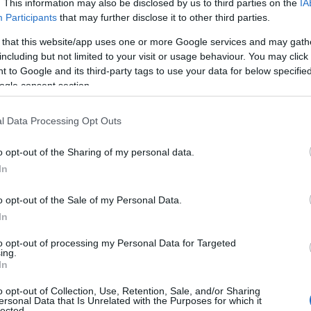
. This information may also be disclosed by us to third parties on the
IA
Participants
that may further disclose it to other third parties.
 that this website/app uses one or more Google services and may gath
including but not limited to your visit or usage behaviour. You may click 
 to Google and its third-party tags to use your data for below specifi
ogle consent section.
l Data Processing Opt Outs
o opt-out of the Sharing of my personal data.
In
o opt-out of the Sale of my Personal Data.
In
to opt-out of processing my Personal Data for Targeted
ing.
In
o opt-out of Collection, Use, Retention, Sale, and/or Sharing
ersonal Data that Is Unrelated with the Purposes for which it
lected.