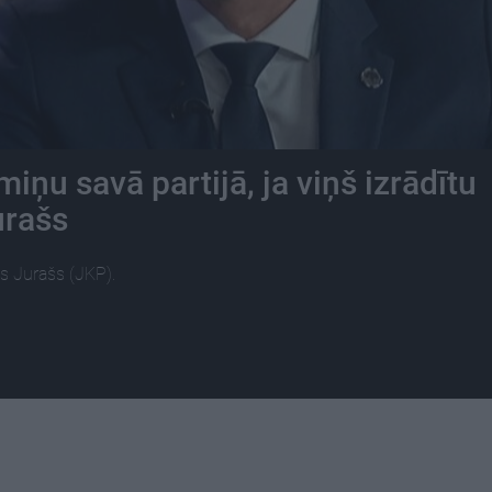
ņu savā partijā, ja viņš izrādītu
urašs
s Jurašs (JKP).