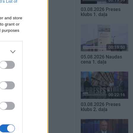
B’s List of
03.08.2026 Preses
klubs 1. daļa
er and store
to grant or
ed purposes
00:19:50
05.08.2026 Naudas
cena 1. daļa
00:22:16
03.08.2026 Preses
klubs 2. daļa