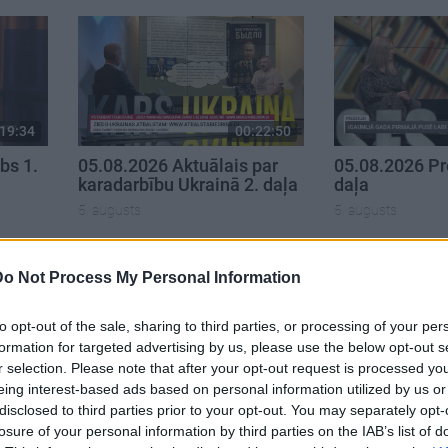
19:34
00:22:50
bs 1.
05.08.2026 Aktuālais par
05.08.2026 Pr
karadarbību Ukrainā 2. daļa
daļa
5. augusts
5. augusts
Do Not Process My Personal Information
to opt-out of the sale, sharing to third parties, or processing of your per
formation for targeted advertising by us, please use the below opt-out s
r selection. Please note that after your opt-out request is processed y
eing interest-based ads based on personal information utilized by us or
disclosed to third parties prior to your opt-out. You may separately opt-
losure of your personal information by third parties on the IAB’s list of