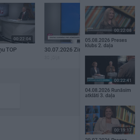
00:22:08
00:22:04
00:23:00
05.08.2026 Preses
klubs 2. daļa
iņu TOP
30.07.2026 Ziņu TOP
30. jūlijs
00:22:41
04.08.2026 Runāsim
atklāti 3. daļa
00:19:17