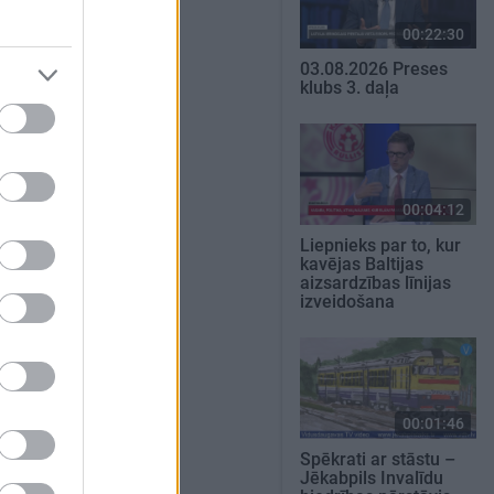
00:22:30
03.08.2026 Preses
klubs 3. daļa
00:04:12
Liepnieks par to, kur
kavējas Baltijas
aizsardzības līnijas
izveidošana
00:01:46
Spēkrati ar stāstu –
Jēkabpils Invalīdu