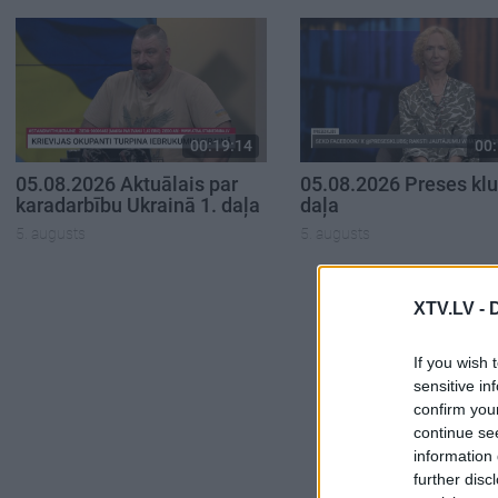
00:19:14
00:
05.08.2026 Aktuālais par
05.08.2026 Preses klu
karadarbību Ukrainā 1. daļa
daļa
5. augusts
5. augusts
XTV.LV -
If you wish 
sensitive in
confirm you
continue se
information 
further disc