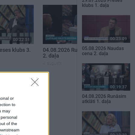
29.07.2026 Preses
klubs 1. daļa
00:23:09
00:22:51
00:23:04
05.08.2026 Naudas
eses klubs 3.
04.08.2026 Runāsim atklāti
cena 2. daļa
2. daļa
4. augusts
SKATĪT VISUS
00:19:37
04.08.2026 Runāsim
sonal or
atklāti 1. daļa
ection to
ou may
 personal
out of the
 downstream
00:19:39