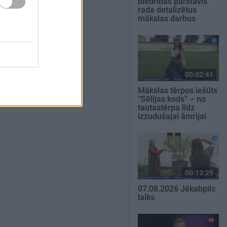
biedrības pārstāvis
rada detalizētus
mākslas darbus
00:02:41
Mākslas tērpos iešūts
“Sēlijas kods” – no
tautastērpa līdz
izzudušajai āmrijai
00:13:29
07.08.2026 Jēkabpils
laiks