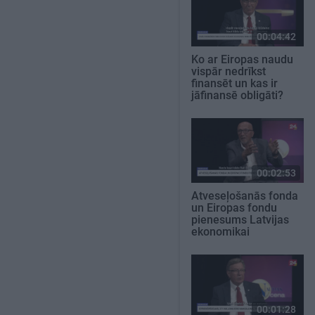
00:04:42
Ko ar Eiropas naudu
vispār nedrīkst
finansēt un kas ir
jāfinansē obligāti?
00:02:53
Atveseļošanās fonda
un Eiropas fondu
pienesums Latvijas
ekonomikai
00:01:28