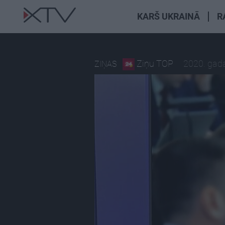
KARŠ UKRAINĀ
R
Ziņu TOP
2020. gada
ZIŅAS