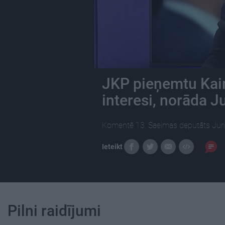
JKP pieņemtu Kaimi
interesi, norāda J
Komentē 13. Saeimas deputāts Juri
Ieteikt
Pilni raidījumi