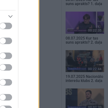
suns aprakts? 1. daļa
00:22:35
08.07.2025 Kur tas
suns aprakts? 2. daļa
00:22:44
19.07.2025 Nacionālo
interešu klubs 2. daļa
00:02:20