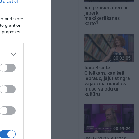
B’s List of
Vai pensionāriem ir
jāpērk
makšķerēšanas
er and store
karte?
to grant or
ed purposes
00:02:05
Ieva Brante:
Cilvēkam, kas šeit
iebrauc, jājūt stingra
vajadzība mācīties
mūsu valodu un
kultūru
00:19:24
08.07.2025 Kur tas