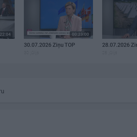
22:04
00:23:00
30.07.2026 Ziņu TOP
28.07.2026 Z
30. jūlijs
28. jūlijs
ru