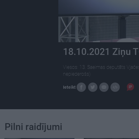
18.10.2021 Ziņu 
Viesos: 13. Saeimas deputāts Vjače
nepiederošs)
Ieteikt
Pilni raidījumi