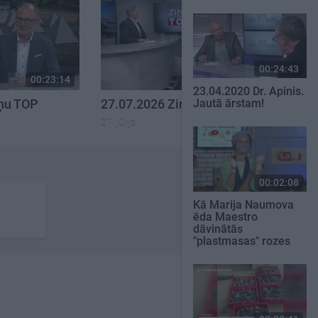
00:24:43
00:23:14
00:23:20
23.04.2020 Dr. Apinis.
iņu TOP
27.07.2026 Ziņu TOP
Jautā ārstam!
27. jūlijs
00:02:08
Kā Marija Naumova
ēda Maestro
dāvinātās
"plastmasas" rozes