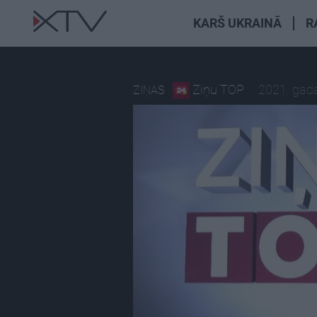
KARŠ UKRAINĀ
R
Ziņu TOP
2021. gada
ZIŅAS