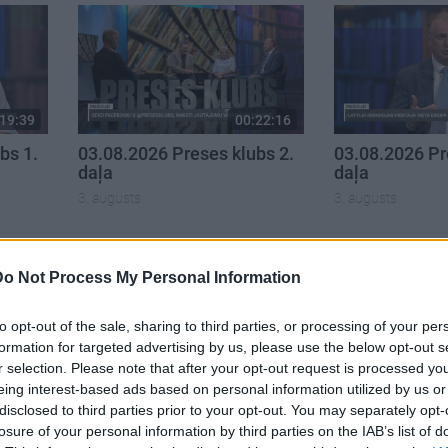
19:39
00:22:16
bs 1.
03.08.2026 Preses klubs 2.
03.08.2026 Pr
daļa
daļa
3. augusts
3. augusts
Do Not Process My Personal Information
to opt-out of the sale, sharing to third parties, or processing of your per
formation for targeted advertising by us, please use the below opt-out s
r selection. Please note that after your opt-out request is processed y
eing interest-based ads based on personal information utilized by us or
disclosed to third parties prior to your opt-out. You may separately opt-
losure of your personal information by third parties on the IAB’s list of