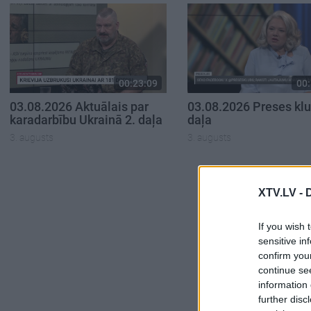
00:23:09
00:
03.08.2026 Aktuālais par
03.08.2026 Preses klu
karadarbību Ukrainā 2. daļa
daļa
3. augusts
3. augusts
XTV.LV -
If you wish 
sensitive in
confirm you
continue se
information 
further disc