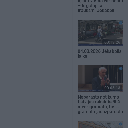
ir, bet vietas var nebūt
– tirgotāji ceļ
trauksmi Jēkabpilī
00:13:26
04.08.2026 Jēkabpils
laiks
00:03:18
Neparasts notikums
Latvijas rakstniecībā:
atver grāmatu, bet…
grāmata jau izpārdota