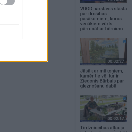
VUGD pārstāvis stāsta
par drošības
pasākumiem, kurus
vecākiem vērts
pārrunāt ar bērniem
00:02:27
Jāsāk ar mākoņiem,
kamēr tie vēl tur ir –
Ziedonis Bārbals par
gleznošanu dabā
00:02:17
Tirdzniecības atļauja