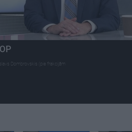
TOP
slavs Dombrovskis (pie frakcijām