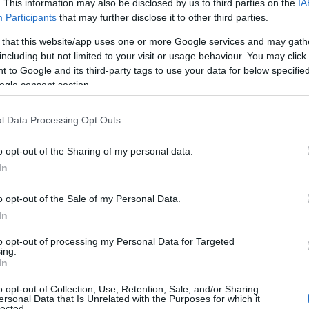
. This information may also be disclosed by us to third parties on the
IA
Participants
that may further disclose it to other third parties.
 that this website/app uses one or more Google services and may gath
including but not limited to your visit or usage behaviour. You may click 
 to Google and its third-party tags to use your data for below specifi
ogle consent section.
l Data Processing Opt Outs
o opt-out of the Sharing of my personal data.
In
o opt-out of the Sale of my Personal Data.
In
to opt-out of processing my Personal Data for Targeted
ing.
In
o opt-out of Collection, Use, Retention, Sale, and/or Sharing
ersonal Data that Is Unrelated with the Purposes for which it
lected.