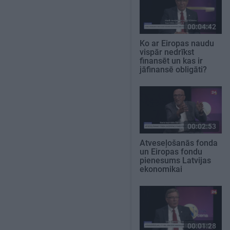
00:04:42
Ko ar Eiropas naudu
vispār nedrīkst
finansēt un kas ir
jāfinansē obligāti?
00:02:53
Atveseļošanās fonda
un Eiropas fondu
pienesums Latvijas
ekonomikai
00:01:28