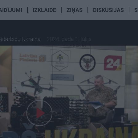
AIDĪJUMI
IZKLAIDE
ZIŅAS
DISKUSIJAS
S
radarbību Ukrainā
2024. gada 1. jūlijs