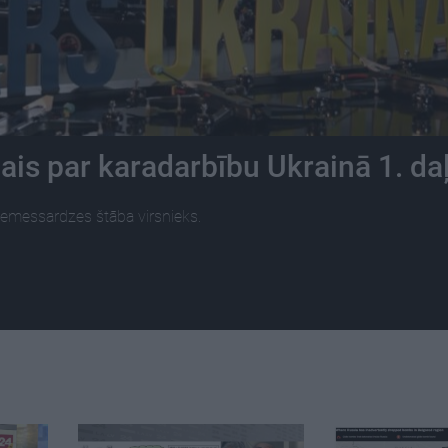
ais par karadarbību Ukrainā 1. da
 Zemessardzes štāba virsnieks.