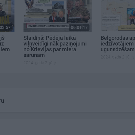
03:57
00:01:17
iņš
Slaidiņš: Pēdējā laikā
Belgorodas a
uz
viļņveidīgi nāk paziņojumi
iedzīvotājiem 
jiem
no Krievijas par miera
ugunsdzēšami
sarunām
2024. gada 2. jūlijs
2024. gada 2. jūlijs
ru