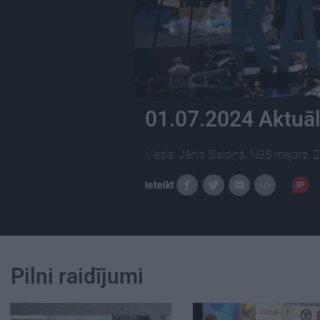
01.07.2024 Aktuāl
Viesis: Jānis Slaidiņš, NBS majors,
Ieteikt
Pilni raidījumi