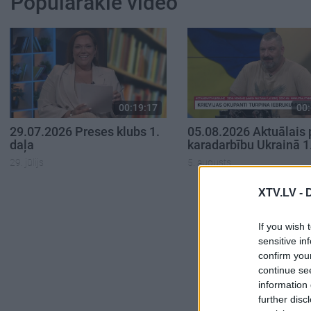
Populārākie video
00:19:17
00:
29.07.2026 Preses klubs 1.
05.08.2026 Aktuālais 
daļa
karadarbību Ukrainā 1
29. jūlijs
5. augusts
XTV.LV -
If you wish 
sensitive in
confirm you
continue se
information 
further disc