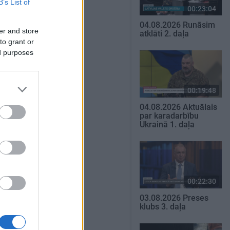
B’s List of
00:23:04
04.08.2026 Runāsim
er and store
atklāti 2. daļa
to grant or
ed purposes
00:19:48
04.08.2026 Aktuālais
par karadarbību
Ukrainā 1. daļa
00:22:30
03.08.2026 Preses
klubs 3. daļa