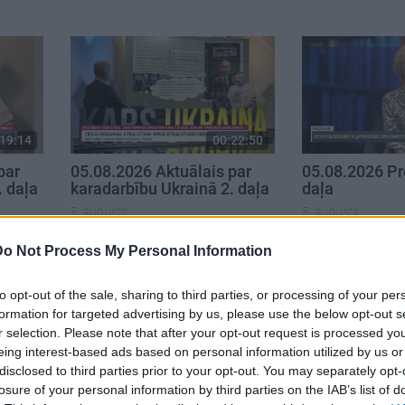
19:14
00:22:50
par
05.08.2026 Aktuālais par
05.08.2026 Pr
. daļa
karadarbību Ukrainā 2. daļa
daļa
5. augusts
5. augusts
Do Not Process My Personal Information
to opt-out of the sale, sharing to third parties, or processing of your per
formation for targeted advertising by us, please use the below opt-out s
r selection. Please note that after your opt-out request is processed y
eing interest-based ads based on personal information utilized by us or
disclosed to third parties prior to your opt-out. You may separately opt-
losure of your personal information by third parties on the IAB’s list of