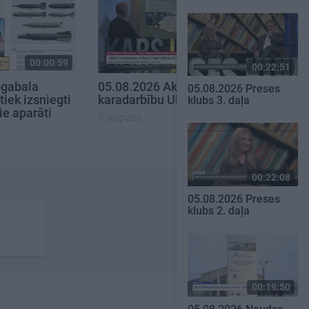
00:00:59
00:22:50
00:22:51
pgabala
05.08.2026 Aktuālais par
05.08.2026 Preses
tiek izsniegti
karadarbību Ukrainā 2. daļa
klubs 3. daļa
e aparāti
5. augusts
00:22:08
05.08.2026 Preses
klubs 2. daļa
00:19:50