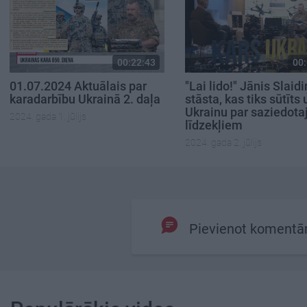
00:22:43
00:
01.07.2024 Aktuālais par
"Lai lido!" Jānis Slaid
karadarbību Ukrainā 2. daļa
stāsta, kas tiks sūtīts 
Ukrainu par saziedota
2024. gada 1. jūlijs
līdzekļiem
2024. gada 2. jūlijs
Pievienot komentā