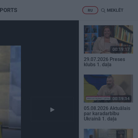
PORTS
MEKLĒT
RU
00:19:17
29.07.2026 Preses
klubs 1. daļa
00:19:14
05.08.2026 Aktuālais
par karadarbību
Ukrainā 1. daļa