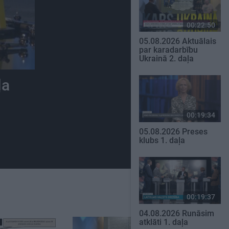
00:22:50
05.08.2026 Aktuālais
par karadarbību
Ukrainā 2. daļa
ļa
00:19:34
05.08.2026 Preses
klubs 1. daļa
00:19:37
04.08.2026 Runāsim
atklāti 1. daļa