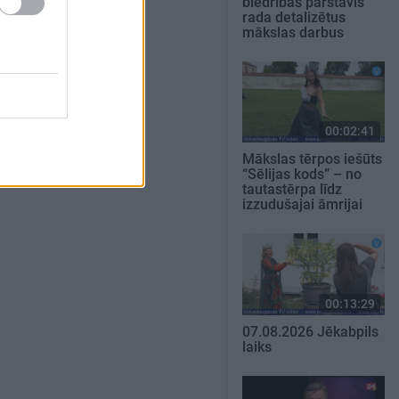
biedrības pārstāvis
rada detalizētus
mākslas darbus
00:02:41
Mākslas tērpos iešūts
“Sēlijas kods” – no
tautastērpa līdz
izzudušajai āmrijai
00:13:29
07.08.2026 Jēkabpils
laiks