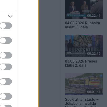
00:22:41
04.08.2026 Runāsim
atklāti 3. daļa
00:22:16
03.08.2026 Preses
klubs 2. daļa
00:01:46
Spēkrati ar stāstu –
Jēkabpils Invalīdu