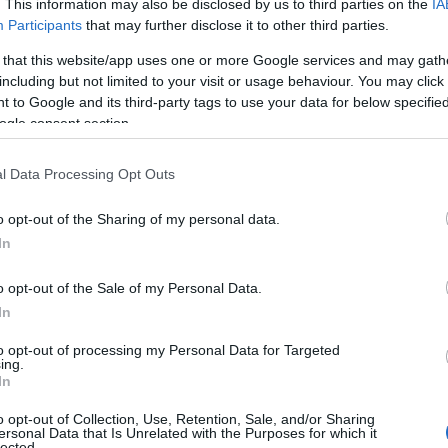
. This information may also be disclosed by us to third parties on the
IA
Participants
that may further disclose it to other third parties.
 that this website/app uses one or more Google services and may gath
including but not limited to your visit or usage behaviour. You may click 
 to Google and its third-party tags to use your data for below specifi
ogle consent section.
l Data Processing Opt Outs
o opt-out of the Sharing of my personal data.
In
o opt-out of the Sale of my Personal Data.
In
to opt-out of processing my Personal Data for Targeted
ing.
In
o opt-out of Collection, Use, Retention, Sale, and/or Sharing
ersonal Data that Is Unrelated with the Purposes for which it
lected.