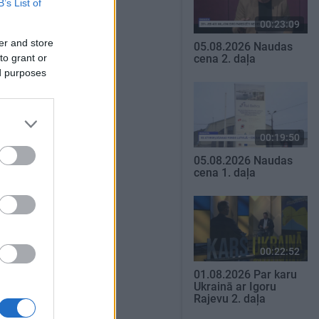
B’s List of
00:23:09
er and store
05.08.2026 Naudas
to grant or
cena 2. daļa
ed purposes
00:19:50
05.08.2026 Naudas
cena 1. daļa
00:22:52
01.08.2026 Par karu
Ukrainā ar Igoru
Rajevu 2. daļa