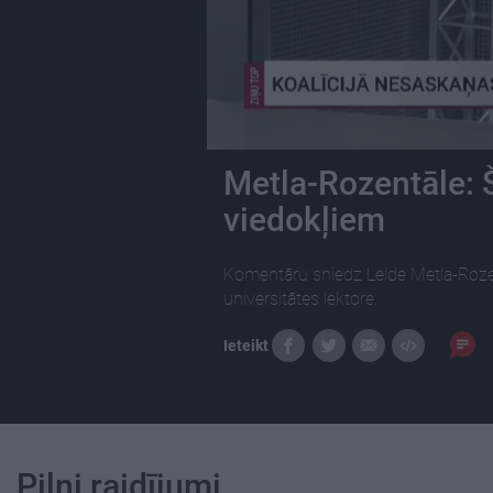
Metla-Rozentāle: 
viedokļiem
Komentāru sniedz Lelde Metla-Rozent
universitātes lektore.
Ieteikt
Pilni raidījumi