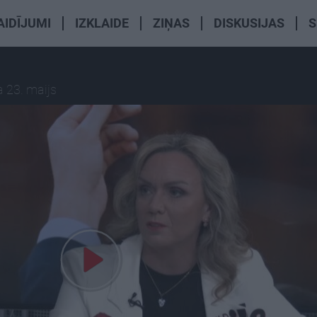
AIDĪJUMI
IZKLAIDE
ZIŅAS
DISKUSIJAS
S
 23. maijs