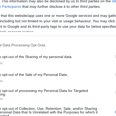
. This information may also be disclosed by us to third parties on the
IA
Participants
that may further disclose it to other third parties.
 that this website/app uses one or more Google services and may gath
including but not limited to your visit or usage behaviour. You may click 
 to Google and its third-party tags to use your data for below specifi
ogle consent section.
l Data Processing Opt Outs
o opt-out of the Sharing of my personal data.
In
o opt-out of the Sale of my Personal Data.
In
to opt-out of processing my Personal Data for Targeted
ing.
In
o opt-out of Collection, Use, Retention, Sale, and/or Sharing
ersonal Data that Is Unrelated with the Purposes for which it
lected.