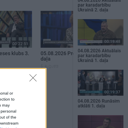
04.08.2026 Aktuālais
par karadarbību
Ukrainā 2. daļa
00:19:48
00:22:51
00:19:34
04.08.2026 Aktuālais
eses klubs 3.
05.08.2026 Preses klubs 1.
par karadarbību
daļa
Ukrainā 1. daļa
5. augusts
SKATĪT VISUS
00:19:37
sonal or
ection to
04.08.2026 Runāsim
ou may
atklāti 1. daļa
 personal
out of the
 downstream