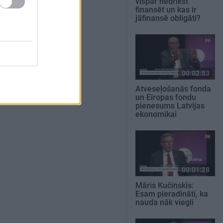
vispār nedrīkst
finansēt un kas ir
jāfinansē obligāti?
00:02:53
Atveseļošanās fonda
un Eiropas fondu
pienesums Latvijas
ekonomikai
00:01:28
Māris Kučinskis:
Esam pieradināti, ka
nauda nāk viegli