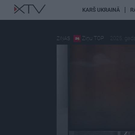
KARŠ UKRAINĀ
R
Ziņu TOP
2025. gada
ZIŅAS