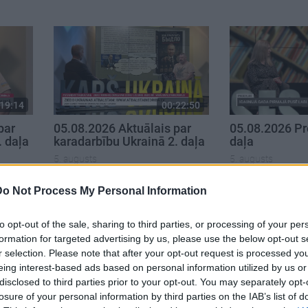
19:14
00:22:50
par
05.08.2026 Aktuālais par
05.08.2026 Pr
. daļa
karadarbību Ukrainā 2. daļa
daļa
5. augusts
5. augusts
Do Not Process My Personal Information
to opt-out of the sale, sharing to third parties, or processing of your per
formation for targeted advertising by us, please use the below opt-out s
r selection. Please note that after your opt-out request is processed y
eing interest-based ads based on personal information utilized by us or
disclosed to third parties prior to your opt-out. You may separately opt-
losure of your personal information by third parties on the IAB’s list of