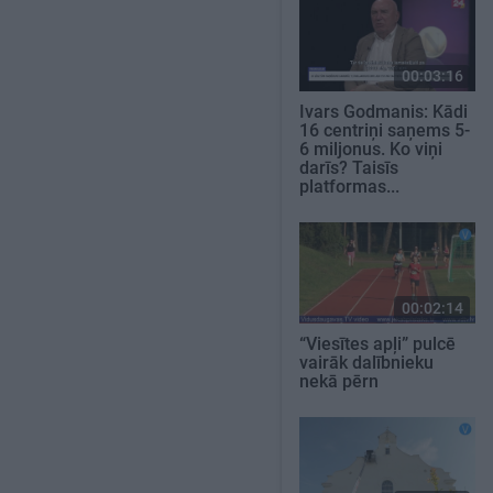
00:03:16
Ivars Godmanis: Kādi
16 centriņi saņems 5-
6 miljonus. Ko viņi
darīs? Taisīs
platformas...
00:02:14
“Viesītes apļi” pulcē
vairāk dalībnieku
nekā pērn