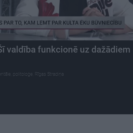
Šī valdība funkcionē uz dažādiem
āle, politoloģe, Rīgas Stradiņa