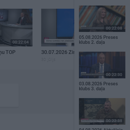
00:22:08
05.08.2026 Preses
klubs 2. daļa
00:22:04
00:23:00
iņu TOP
30.07.2026 Ziņu TOP
30. jūlijs
00:22:30
03.08.2026 Preses
klubs 3. daļa
00:22:38