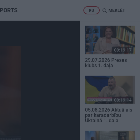
PORTS
MEKLĒT
RU
00:19:17
29.07.2026 Preses
klubs 1. daļa
00:19:14
05.08.2026 Aktuālais
par karadarbību
Ukrainā 1. daļa