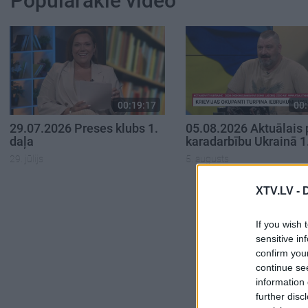
Populārākie video
00:19:17
00:
29.07.2026 Preses klubs 1.
05.08.2026 Aktuālais 
daļa
karadarbību Ukrainā 1
29. jūlijs
5. augusts
XTV.LV -
If you wish 
sensitive in
confirm you
continue se
information 
further disc