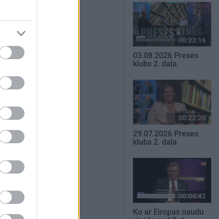
00:22:16
03.08.2026 Preses
klubs 2. daļa
00:22:20
29.07.2026 Preses
klubs 2. daļa
00:04:42
Ko ar Eiropas naudu