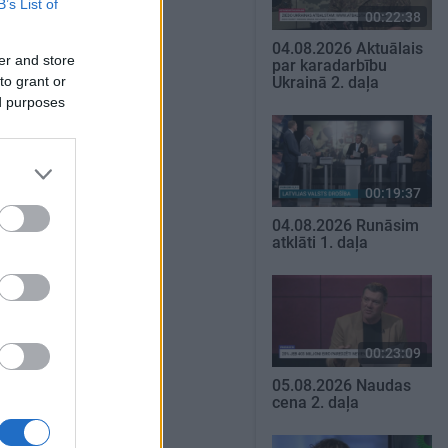
B’s List of
00:22:38
04.08.2026 Aktuālais
er and store
par karadarbību
to grant or
Ukrainā 2. daļa
ed purposes
00:19:37
04.08.2026 Runāsim
atklāti 1. daļa
00:23:09
05.08.2026 Naudas
cena 2. daļa