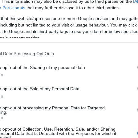
. This information may also be disclosed by us to third parties on the
IA
Participants
that may further disclose it to other third parties.
 that this website/app uses one or more Google services and may gath
including but not limited to your visit or usage behaviour. You may click 
 to Google and its third-party tags to use your data for below specifi
ogle consent section.
l Data Processing Opt Outs
o opt-out of the Sharing of my personal data.
In
o opt-out of the Sale of my Personal Data.
In
to opt-out of processing my Personal Data for Targeted
ing.
In
o opt-out of Collection, Use, Retention, Sale, and/or Sharing
ersonal Data that Is Unrelated with the Purposes for which it
lected.