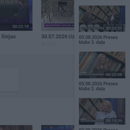
00:22:18
00:22:26
00:22:51
līnijas
30.07.2026 Uz līnijas
05.08.2026 Preses
klubs 3. daļa
30. jūlijs
00:22:08
05.08.2026 Preses
klubs 2. daļa
00:19:39