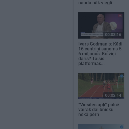
nauda nāk viegli
00:03:16
Ivars Godmanis: Kādi
16 centriņi saņems 5-
6 miljonus. Ko viņi
darīs? Taisīs
platformas...
00:02:14
“Viesītes apļi” pulcē
vairāk dalībnieku
nekā pērn