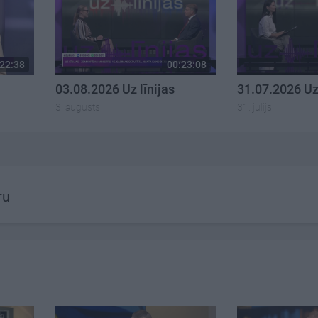
22:38
00:23:08
03.08.2026 Uz līnijas
31.07.2026 Uz 
3. augusts
31. jūlijs
ru