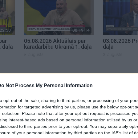
22:50
00:19:14
par
05.08.2026 Aktuālais par
03.08.2026 Pr
. daļa
karadarbību Ukrainā 1. daļa
daļa
5. augusts
3. augusts
Do Not Process My Personal Information
to opt-out of the sale, sharing to third parties, or processing of your per
formation for targeted advertising by us, please use the below opt-out s
r selection. Please note that after your opt-out request is processed y
eing interest-based ads based on personal information utilized by us or
disclosed to third parties prior to your opt-out. You may separately opt-
losure of your personal information by third parties on the IAB’s list of