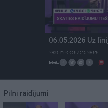
06.05.2026 Uz līni
Viesis: mikoloģe Diāna Meiere.
Ieteikt
Pilni raidījumi