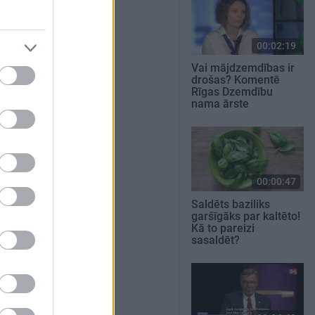
00:02:19
Vai mājdzemdības ir
drošas? Komentē
Rīgas Dzemdību
nama ārste
00:00:47
Saldēts baziliks
garšīgāks par kaltēto!
Kā to pareizi
sasaldēt?