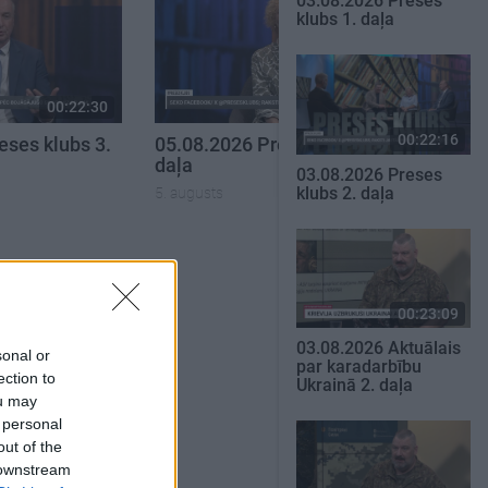
03.08.2026 Preses
klubs 1. daļa
00:22:30
00:19:34
00:22:16
eses klubs 3.
05.08.2026 Preses klubs 1.
daļa
03.08.2026 Preses
klubs 2. daļa
5. augusts
SKATĪT VISUS
00:23:09
03.08.2026 Aktuālais
sonal or
par karadarbību
ection to
Ukrainā 2. daļa
ou may
 personal
out of the
 downstream