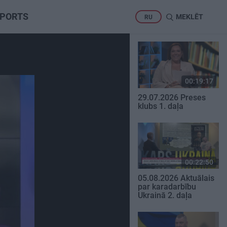
PORTS
MEKLĒT
RU
00:19:17
29.07.2026 Preses
klubs 1. daļa
00:22:50
05.08.2026 Aktuālais
par karadarbību
Ukrainā 2. daļa