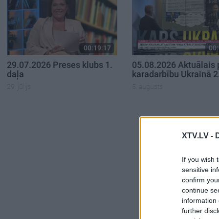
00:19:17
00:
29.07.2026 Preses klubs 1.
05.08.2026 Aktuālais 
daļa
karadarbību Ukrainā 2
29. jūlijs
5. augusts
XTV.LV -
If you wish 
sensitive in
confirm you
continue se
information 
further disc