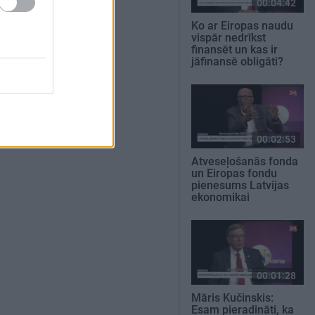
00:04:42
Ko ar Eiropas naudu
vispār nedrīkst
finansēt un kas ir
jāfinansē obligāti?
00:02:53
Atveseļošanās fonda
un Eiropas fondu
pienesums Latvijas
ekonomikai
00:01:28
Māris Kučinskis:
Esam pieradināti, ka