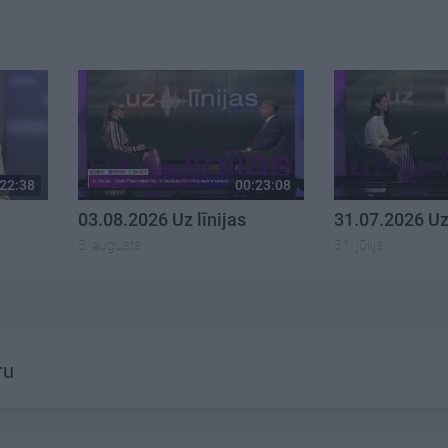
22:38
00:23:08
03.08.2026 Uz līnijas
31.07.2026 Uz 
3. augusts
31. jūlijs
ru