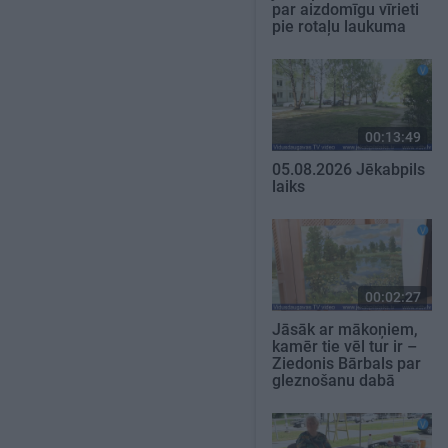
par aizdomīgu vīrieti
pie rotaļu laukuma
00:13:49
05.08.2026 Jēkabpils
laiks
00:02:27
Jāsāk ar mākoņiem,
kamēr tie vēl tur ir –
Ziedonis Bārbals par
gleznošanu dabā