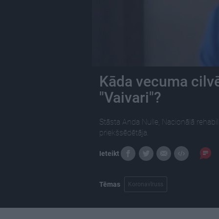
Kāda vecuma cilvē
"Vaivari"?
Stāsta Anda Nulle, Nacionālā rehabili
priekšsēdētāja.
Ieteikt
Tēmas
Koronavīruss