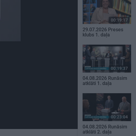
00:19:17
29.07.2026 Preses
klubs 1. daļa
00:19:37
04.08.2026 Runāsim
atklāti 1. daļa
00:23:04
04.08.2026 Runāsim
atklāti 2. daļa