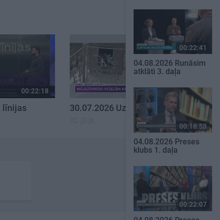
00:22:41
04.08.2026 Runāsim
atklāti 3. daļa
00:22:18
00:22:26
līnijas
30.07.2026 Uz līnijas
30. jūlijs
00:18:53
04.08.2026 Preses
klubs 1. daļa
00:22:07