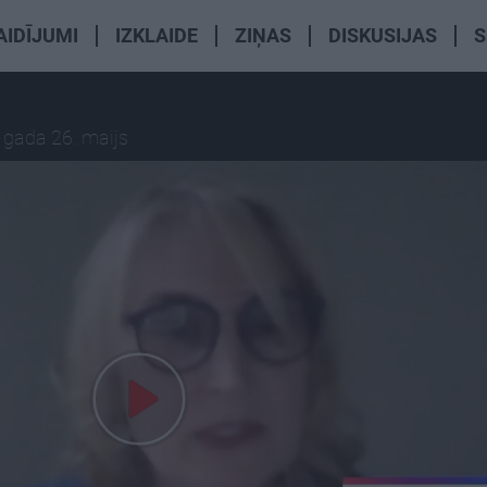
AIDĪJUMI
IZKLAIDE
ZIŅAS
DISKUSIJAS
S
 gada 26. maijs