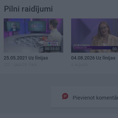
Pilni raidījumi
00:25:01
00:
25.05.2021 Uz līnijas
04.08.2026 Uz līnijas
2021. gada 25. maijs
4. augusts
Pievienot komentā