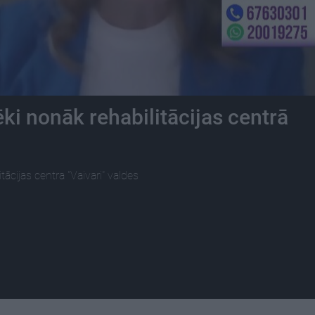
ki nonāk rehabilitācijas centrā
tācijas centra "Vaivari" valdes