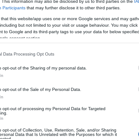
. This information may also be disclosed by us to third parties on the
IA
Participants
that may further disclose it to other third parties.
 that this website/app uses one or more Google services and may gath
including but not limited to your visit or usage behaviour. You may click 
 to Google and its third-party tags to use your data for below specifi
ogle consent section.
l Data Processing Opt Outs
o opt-out of the Sharing of my personal data.
In
o opt-out of the Sale of my Personal Data.
In
to opt-out of processing my Personal Data for Targeted
ing.
In
o opt-out of Collection, Use, Retention, Sale, and/or Sharing
ersonal Data that Is Unrelated with the Purposes for which it
lected.