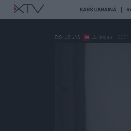
KARŠ UKRAINĀ
R
Uz līnijas
2021.
DISKUSIJAS