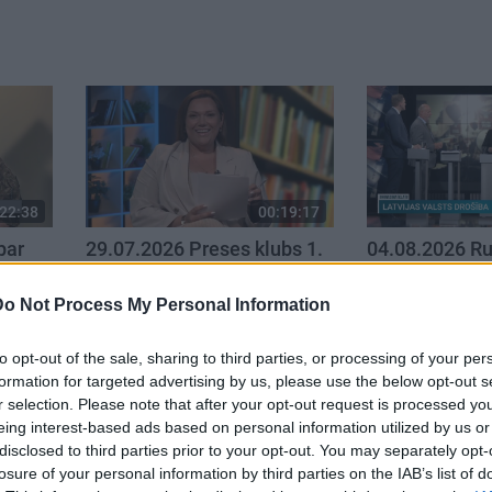
22:38
00:19:17
par
29.07.2026 Preses klubs 1.
04.08.2026 Ru
. daļa
daļa
1. daļa
29. jūlijs
4. augusts
Do Not Process My Personal Information
to opt-out of the sale, sharing to third parties, or processing of your per
formation for targeted advertising by us, please use the below opt-out s
r selection. Please note that after your opt-out request is processed y
eing interest-based ads based on personal information utilized by us or
disclosed to third parties prior to your opt-out. You may separately opt-
losure of your personal information by third parties on the IAB’s list of