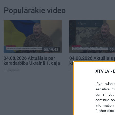
Populārākie video
00:19:48
00:
04.08.2026 Aktuālais par
04.08.2026 Aktuālais 
karadarbību Ukrainā 1. daļa
karadarbību Ukrainā 2
4. augusts
4. augusts
XTV.LV -
If you wish 
sensitive in
confirm you
continue se
information 
further disc