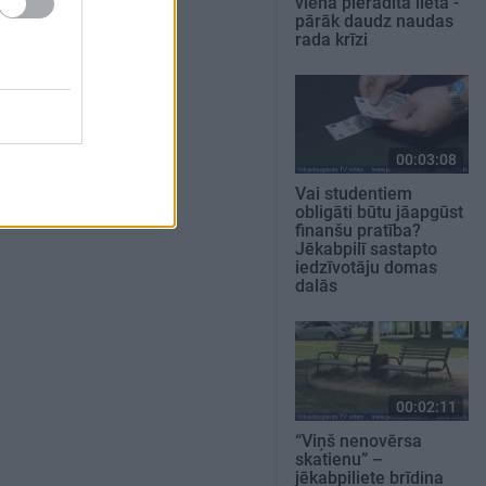
viena pierādīta lieta -
pārāk daudz naudas
rada krīzi
00:03:08
Vai studentiem
obligāti būtu jāapgūst
finanšu pratība?
Jēkabpilī sastapto
iedzīvotāju domas
dalās
00:02:11
“Viņš nenovērsa
skatienu” –
jēkabpiliete brīdina