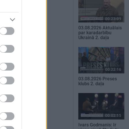
00:23:09
03.08.2026 Aktuālais
par karadarbību
Ukrainā 2. daļa
00:22:16
03.08.2026 Preses
klubs 2. daļa
00:02:15
Ivars Godmanis: Ir