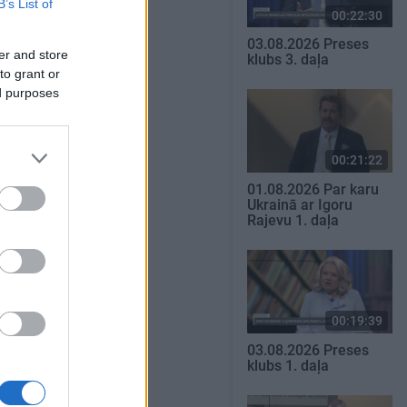
B’s List of
00:22:30
03.08.2026 Preses
er and store
klubs 3. daļa
to grant or
ed purposes
00:21:22
01.08.2026 Par karu
Ukrainā ar Igoru
Rajevu 1. daļa
00:19:39
03.08.2026 Preses
klubs 1. daļa