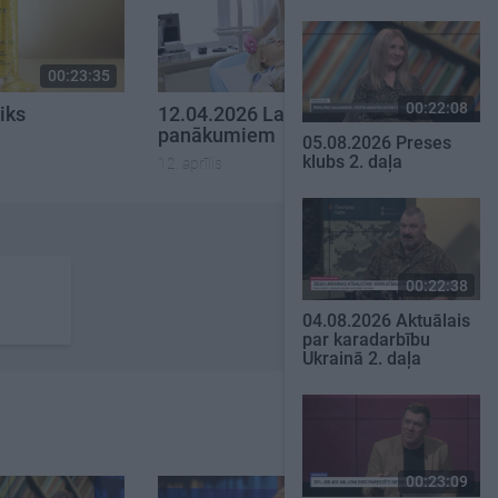
00:23:35
00:24:10
00:22:08
iks
12.04.2026 Laiks
panākumiem
05.08.2026 Preses
klubs 2. daļa
12. aprīlis
00:22:38
04.08.2026 Aktuālais
par karadarbību
Ukrainā 2. daļa
00:23:09