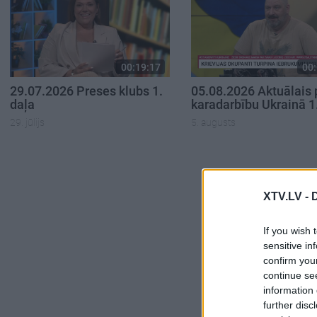
00:19:17
00:
29.07.2026 Preses klubs 1.
05.08.2026 Aktuālais 
daļa
karadarbību Ukrainā 1
29. jūlijs
5. augusts
XTV.LV -
If you wish 
sensitive in
confirm you
continue se
information 
further disc