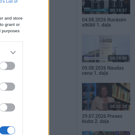
B’s List of
00:19:37
er and store
04.08.2026 Runāsim
to grant or
atklāti 1. daļa
ed purposes
00:19:50
05.08.2026 Naudas
cena 1. daļa
00:22:20
29.07.2026 Preses
klubs 2. daļa