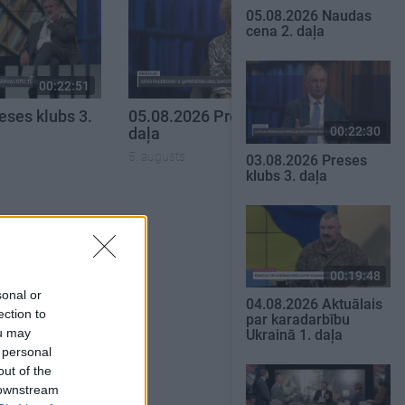
05.08.2026 Naudas
cena 2. daļa
00:22:51
00:19:34
eses klubs 3.
05.08.2026 Preses klubs 1.
00:22:30
daļa
5. augusts
03.08.2026 Preses
klubs 3. daļa
SKATĪT VISUS
00:19:48
sonal or
04.08.2026 Aktuālais
ection to
par karadarbību
ou may
Ukrainā 1. daļa
 personal
out of the
 downstream