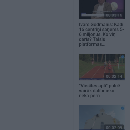
00:03:16
Ivars Godmanis: Kādi
16 centriņi saņems 5-
6 miljonus. Ko viņi
darīs? Taisīs
platformas...
00:02:14
“Viesītes apļi” pulcē
vairāk dalībnieku
nekā pērn
00:02:09