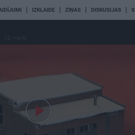
AIDĪJUMI
IZKLAIDE
ZIŅAS
DISKUSIJAS
S
29. marts