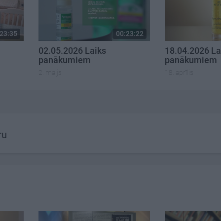
23:35
00:23:22
02.05.2026 Laiks
18.04.2026 La
panākumiem
panākumiem
2. maijs
18. aprīlis
ru