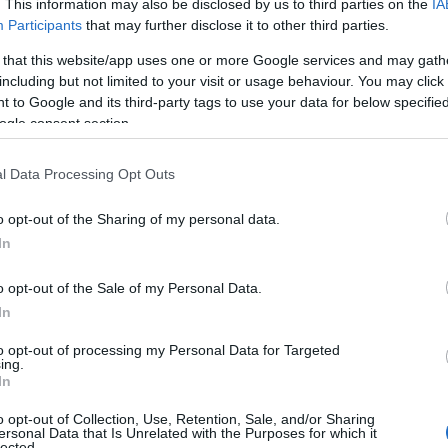
. This information may also be disclosed by us to third parties on the
IA
Participants
that may further disclose it to other third parties.
 that this website/app uses one or more Google services and may gath
including but not limited to your visit or usage behaviour. You may click 
 to Google and its third-party tags to use your data for below specifi
ogle consent section.
l Data Processing Opt Outs
o opt-out of the Sharing of my personal data.
In
o opt-out of the Sale of my Personal Data.
In
to opt-out of processing my Personal Data for Targeted
ing.
In
o opt-out of Collection, Use, Retention, Sale, and/or Sharing
ersonal Data that Is Unrelated with the Purposes for which it
lected.