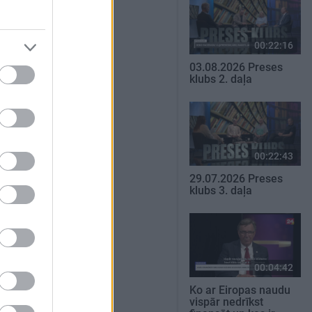
00:22:16
03.08.2026 Preses
klubs 2. daļa
00:22:43
29.07.2026 Preses
klubs 3. daļa
00:04:42
Ko ar Eiropas naudu
vispār nedrīkst