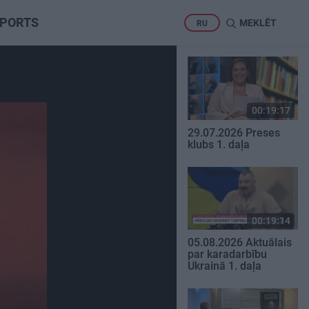
PORTS
MEKLĒT
RU
00:19:17
29.07.2026 Preses
klubs 1. daļa
00:19:14
05.08.2026 Aktuālais
par karadarbību
Ukrainā 1. daļa