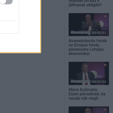
finansēt un kas ir
jāfinansē obligāti?
00:02:53
Atveseļošanās fonda
un Eiropas fondu
pienesums Latvijas
ekonomikai
00:01:28
Māris Kučinskis:
Esam pieradināti, ka
nauda nāk viegli