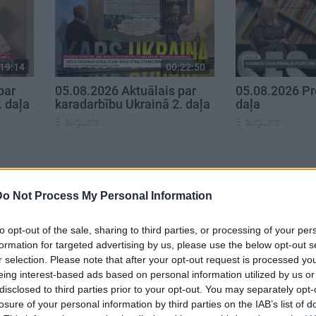
19:14
00:22:50
par
05.08.2026 Aktuālais par
05.08.2026 Pr
. daļa
karadarbību Ukrainā 2. daļa
daļa
5. augusts
5. augusts
Do Not Process My Personal Information
to opt-out of the sale, sharing to third parties, or processing of your per
formation for targeted advertising by us, please use the below opt-out s
r selection. Please note that after your opt-out request is processed y
eing interest-based ads based on personal information utilized by us or
disclosed to third parties prior to your opt-out. You may separately opt-
losure of your personal information by third parties on the IAB’s list of