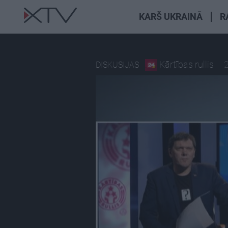
KARŠ UKRAINĀ
R
Kārtības rullis
2
DISKUSIJAS