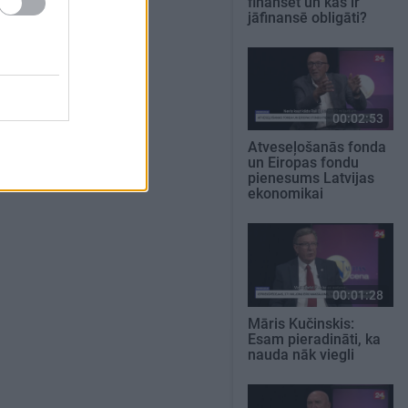
finansēt un kas ir
jāfinansē obligāti?
00:02:53
Atveseļošanās fonda
un Eiropas fondu
pienesums Latvijas
ekonomikai
00:01:28
Māris Kučinskis:
Esam pieradināti, ka
nauda nāk viegli