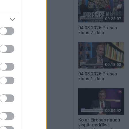
00:22:07
04.08.2026 Preses
klubs 2. daļa
00:18:53
04.08.2026 Preses
klubs 1. daļa
00:04:42
Ko ar Eiropas naudu
vispār nedrīkst