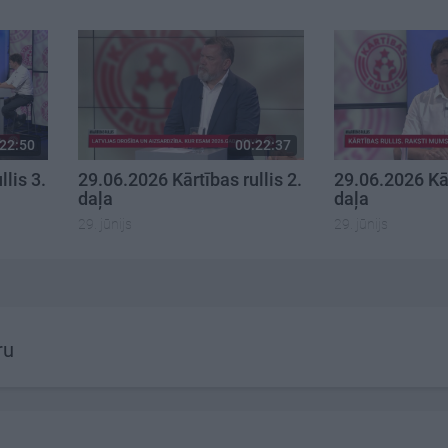
22:50
00:22:37
lis 3.
29.06.2026 Kārtības rullis 2.
29.06.2026 Kār
daļa
daļa
29. jūnijs
29. jūnijs
ru