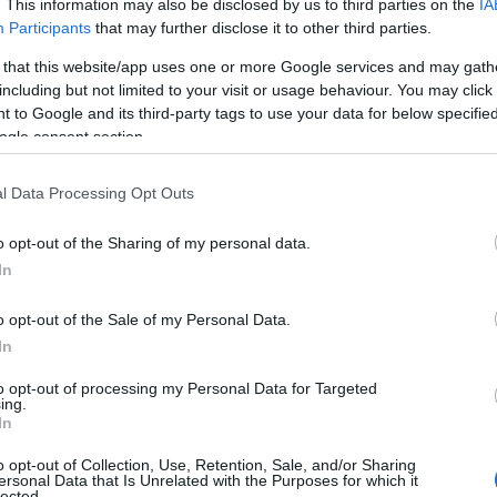
. This information may also be disclosed by us to third parties on the
IA
Participants
that may further disclose it to other third parties.
 that this website/app uses one or more Google services and may gath
including but not limited to your visit or usage behaviour. You may click 
 to Google and its third-party tags to use your data for below specifi
ogle consent section.
l Data Processing Opt Outs
o opt-out of the Sharing of my personal data.
In
o opt-out of the Sale of my Personal Data.
In
to opt-out of processing my Personal Data for Targeted
ing.
In
o opt-out of Collection, Use, Retention, Sale, and/or Sharing
ersonal Data that Is Unrelated with the Purposes for which it
lected.