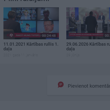
00:24:48
00:
11.01.2021 Kārtības rullis 1.
29.06.2026 Kārtības rul
daļa
daļa
2021. gada 11. janvāris
29. jūnijs
Pievienot komentā