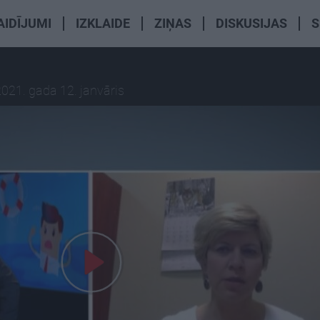
AIDĪJUMI
IZKLAIDE
ZIŅAS
DISKUSIJAS
S
021. gada 12. janvāris