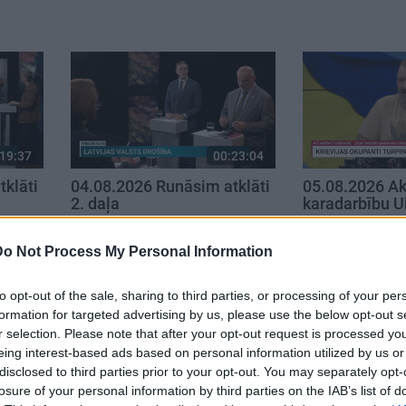
19:37
00:23:04
klāti
04.08.2026 Runāsim atklāti
05.08.2026 Ak
2. daļa
karadarbību U
4. augusts
5. augusts
Do Not Process My Personal Information
to opt-out of the sale, sharing to third parties, or processing of your per
formation for targeted advertising by us, please use the below opt-out s
r selection. Please note that after your opt-out request is processed y
eing interest-based ads based on personal information utilized by us or
disclosed to third parties prior to your opt-out. You may separately opt-
losure of your personal information by third parties on the IAB’s list of