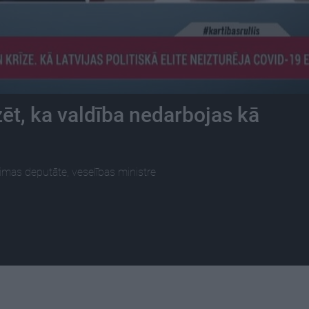
ēt, ka valdība nedarbojas kā
mas deputāte, veselības ministre