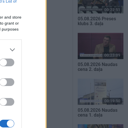
B’s List of
00:22:51
er and store
05.08.2026 Preses
to grant or
klubs 3. daļa
ed purposes
00:23:09
05.08.2026 Naudas
cena 2. daļa
00:19:50
05.08.2026 Naudas
cena 1. daļa