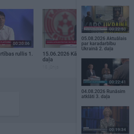
00:22:50
05.08.2026 Aktuālais
par karadarbību
00:20:06
00:22:35
Ukrainā 2. daļa
tības rullis 1.
15.06.2026 Kārtības rullis 3.
daļa
15. jūnijs
00:22:41
04.08.2026 Runāsim
atklāti 3. daļa
00:19:34