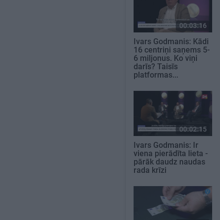
00:03:16
Ivars Godmanis: Kādi
16 centriņi saņems 5-
6 miljonus. Ko viņi
darīs? Taisīs
platformas...
00:02:15
Ivars Godmanis: Ir
viena pierādīta lieta -
pārāk daudz naudas
rada krīzi