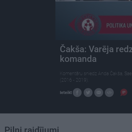
Čakša: Varēja redz
komanda
Komentāru sniedz Anda Čakša, Saei
(2016 - 2019).
Ieteikt
Pilni raidījumi