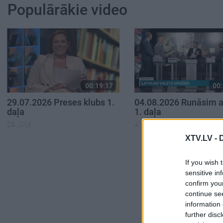
Populārākie video
00:19:17
00:
29.07.2026 Preses klubs 1.
04.08.2026 Runāsim at
daļa
1. daļa
29. jūlijs
4. augusts
XTV.LV -
If you wish 
sensitive in
confirm you
continue se
information 
further disc