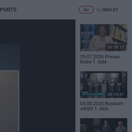
PORTS
MEKLĒT
RU
00:19:17
29.07.2026 Preses
klubs 1. daļa
00:19:37
04.08.2026 Runāsim
atklāti 1. daļa