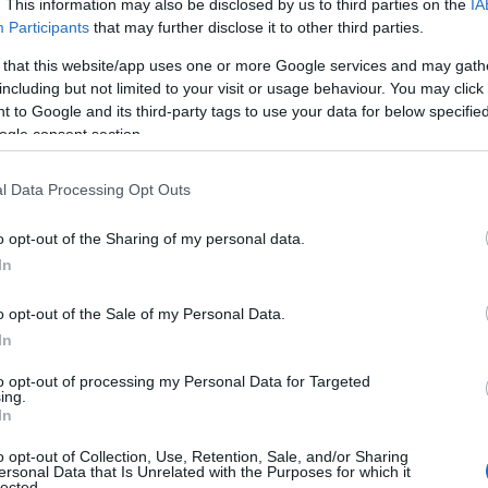
. This information may also be disclosed by us to third parties on the
IA
Participants
that may further disclose it to other third parties.
 that this website/app uses one or more Google services and may gath
including but not limited to your visit or usage behaviour. You may click 
 to Google and its third-party tags to use your data for below specifi
ogle consent section.
l Data Processing Opt Outs
o opt-out of the Sharing of my personal data.
In
o opt-out of the Sale of my Personal Data.
In
to opt-out of processing my Personal Data for Targeted
ing.
In
o opt-out of Collection, Use, Retention, Sale, and/or Sharing
ersonal Data that Is Unrelated with the Purposes for which it
lected.