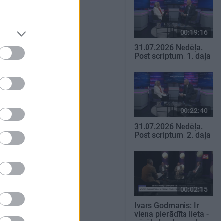
00:19:16
31.07.2026 Nedēļa.
Post scriptum. 1. daļa
00:22:40
31.07.2026 Nedēļa.
Post scriptum. 2. daļa
00:02:15
Ivars Godmanis: Ir
viena pierādīta lieta -