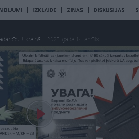
AIDĪJUMI
IZKLAIDE
ZIŅAS
DISKUSIJAS
S
radarbību Ukrainā
2025. gada 14. aprīlis