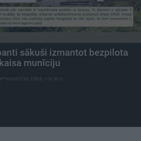
anti sākuši izmantot bezpilota
zkaisa munīciju
Zemessardzes štāba virsnieks.