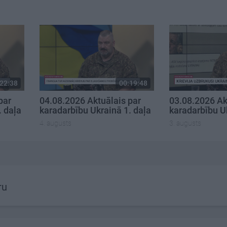
22:38
00:19:48
par
04.08.2026 Aktuālais par
03.08.2026 Ak
. daļa
karadarbību Ukrainā 1. daļa
karadarbību U
4. augusts
3. augusts
ru