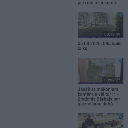
pie rotaļu laukuma
00:13:49
05.08.2026 Jēkabpils
laiks
00:02:27
Jāsāk ar mākoņiem,
kamēr tie vēl tur ir –
Ziedonis Bārbals par
gleznošanu dabā