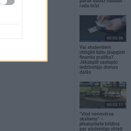
pārāk daudz naudas
rada krīzi
00:03:08
Vai studentiem
obligāti būtu jāapgūst
finanšu pratība?
Jēkabpilī sastapto
iedzīvotāju domas
dalās
00:02:11
“Viņš nenovērsa
skatienu” –
jēkabpiliete brīdina
par aizdomīgu vīrieti