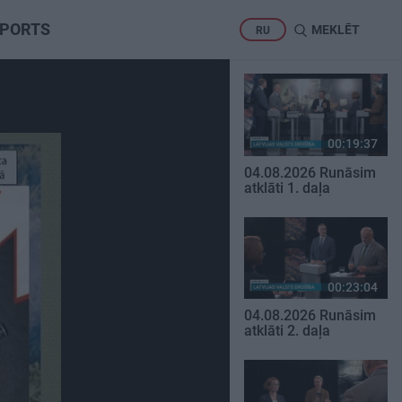
PORTS
MEKLĒT
RU
00:19:37
04.08.2026 Runāsim
atklāti 1. daļa
00:23:04
04.08.2026 Runāsim
atklāti 2. daļa