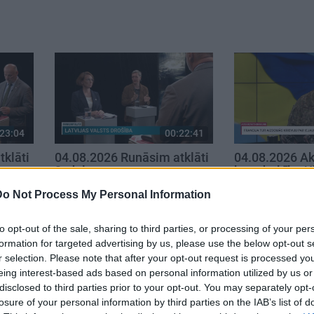
23:04
00:22:41
klāti
04.08.2026 Runāsim atklāti
04.08.2026 Ak
3. daļa
karadarbību U
4. augusts
4. augusts
Do Not Process My Personal Information
to opt-out of the sale, sharing to third parties, or processing of your per
formation for targeted advertising by us, please use the below opt-out s
r selection. Please note that after your opt-out request is processed y
eing interest-based ads based on personal information utilized by us or
disclosed to third parties prior to your opt-out. You may separately opt-
losure of your personal information by third parties on the IAB’s list of