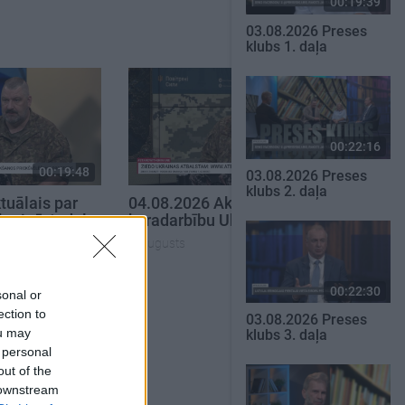
00:19:39
03.08.2026 Preses
klubs 1. daļa
00:22:16
00:19:48
00:22:38
03.08.2026 Preses
klubs 2. daļa
tuālais par
04.08.2026 Aktuālais par
krainā 1. daļa
karadarbību Ukrainā 2. daļa
4. augusts
SKATĪT VISUS
00:22:30
sonal or
ection to
03.08.2026 Preses
ou may
klubs 3. daļa
 personal
out of the
 downstream