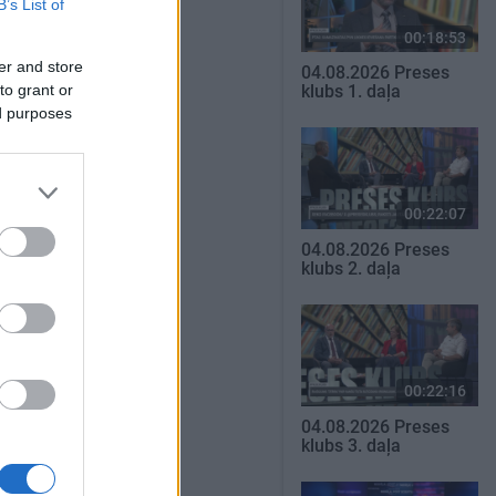
B’s List of
00:18:53
er and store
04.08.2026 Preses
to grant or
klubs 1. daļa
ed purposes
00:22:07
04.08.2026 Preses
klubs 2. daļa
00:22:16
04.08.2026 Preses
klubs 3. daļa