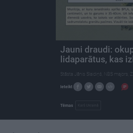
Jauni draudi: okup
lidaparātus, kas i
Stāsta Jānis Slaidiņš, NBS majors, 
Ieteikt
Tēmas
Karš Ukrainā