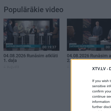
Populārākie video
00:19:37
00:
04.08.2026 Runāsim atklāti
04.08.2026 Runāsim at
1. daļa
2. daļa
4. augusts
4. augusts
XTV.LV -
If you wish 
sensitive in
confirm you
continue se
information 
further disc