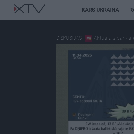
KARŠ UKRAINĀ
R
Aktuālais par ka
DISKUSIJAS