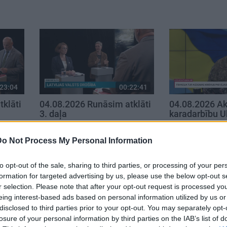
23:04
00:22:41
klāti
04.08.2026 Runāsim atklāti
04.08.2026 Ak
3. daļa
karadarbību U
4. augusts
4. augusts
Do Not Process My Personal Information
to opt-out of the sale, sharing to third parties, or processing of your per
formation for targeted advertising by us, please use the below opt-out s
r selection. Please note that after your opt-out request is processed y
eing interest-based ads based on personal information utilized by us or
disclosed to third parties prior to your opt-out. You may separately opt-
losure of your personal information by third parties on the IAB’s list of