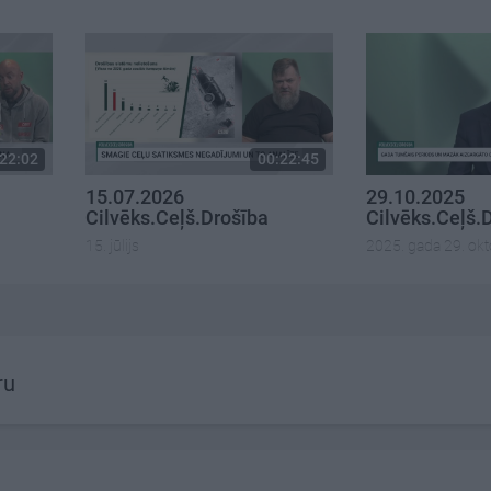
22:02
00:22:45
15.07.2026
29.10.2025
Cilvēks.Ceļš.Drošība
Cilvēks.Ceļš.
15. jūlijs
2025. gada 29. okt
ru