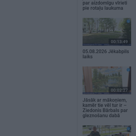
par aizdomīgu vīrieti
pie rotaļu laukuma
00:13:49
05.08.2026 Jēkabpils
laiks
00:02:27
Jāsāk ar mākoņiem,
kamēr tie vēl tur ir –
Ziedonis Bārbals par
gleznošanu dabā