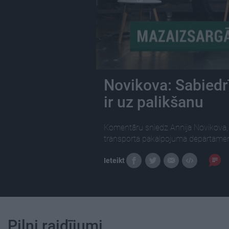
Novikova: Sabiedrīb
ir uz palikšanu
Komentāru sniedz Annija Novikova, 
transporta pakalpojuma departament
Ieteikt
Pilni raidījumi