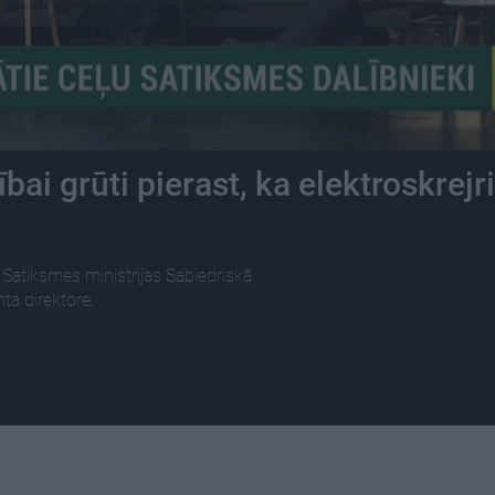
ai grūti pierast, ka elektroskrejri
Satiksmes ministrijas Sabiedriskā
a direktore.