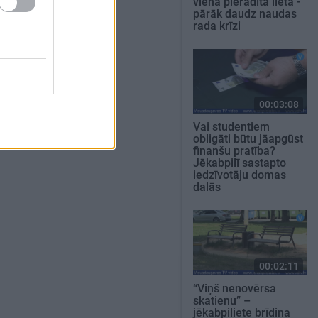
viena pierādīta lieta -
pārāk daudz naudas
rada krīzi
00:03:08
Vai studentiem
obligāti būtu jāapgūst
finanšu pratība?
Jēkabpilī sastapto
iedzīvotāju domas
dalās
00:02:11
“Viņš nenovērsa
skatienu” –
jēkabpiliete brīdina