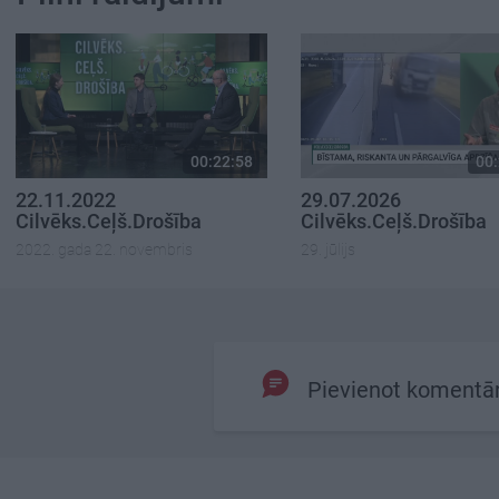
00:22:58
00:
22.11.2022
29.07.2026
Cilvēks.Ceļš.Drošība
Cilvēks.Ceļš.Drošība
2022. gada 22. novembris
29. jūlijs
Pievienot komentā