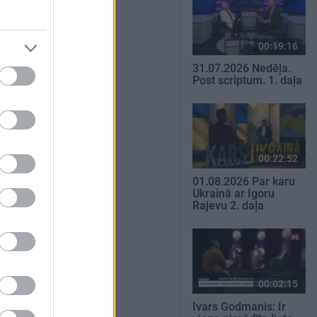
00:19:16
31.07.2026 Nedēļa.
Post scriptum. 1. daļa
00:22:52
01.08.2026 Par karu
Ukrainā ar Igoru
Rajevu 2. daļa
00:02:15
Ivars Godmanis: Ir