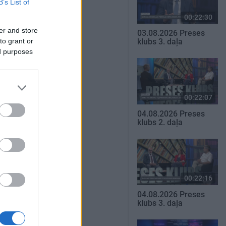
B’s List of
00:22:30
er and store
03.08.2026 Preses
to grant or
klubs 3. daļa
ed purposes
00:22:07
04.08.2026 Preses
klubs 2. daļa
00:22:16
04.08.2026 Preses
klubs 3. daļa