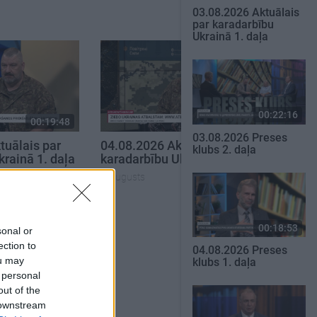
03.08.2026 Aktuālais
par karadarbību
Ukrainā 1. daļa
00:22:16
00:19:48
00:22:38
03.08.2026 Preses
tuālais par
04.08.2026 Aktuālais par
klubs 2. daļa
krainā 1. daļa
karadarbību Ukrainā 2. daļa
4. augusts
SKATĪT VISUS
00:18:53
sonal or
ection to
04.08.2026 Preses
ou may
klubs 1. daļa
 personal
out of the
 downstream