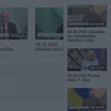
00:23:09
03.08.2026 Aktuālais
par karadarbību
00:23:00
00:23:11
Ukrainā 2. daļa
15.10.2025
Drošība
Cilvēks.Ceļš.Drošība
obris
2025. gada 15. oktobris
00:19:39
03.08.2026 Preses
klubs 1. daļa
00:19:00