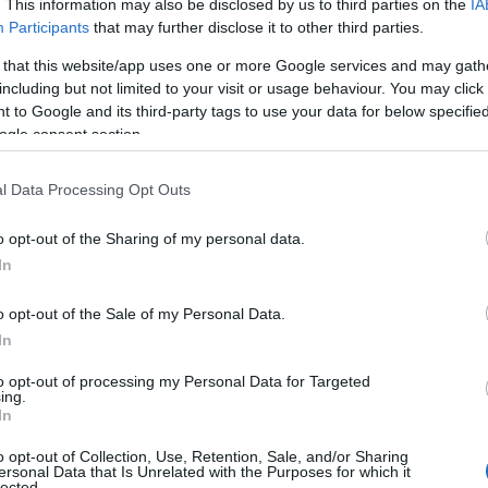
. This information may also be disclosed by us to third parties on the
IA
Participants
that may further disclose it to other third parties.
 that this website/app uses one or more Google services and may gath
including but not limited to your visit or usage behaviour. You may click 
 to Google and its third-party tags to use your data for below specifi
ogle consent section.
l Data Processing Opt Outs
o opt-out of the Sharing of my personal data.
In
o opt-out of the Sale of my Personal Data.
In
to opt-out of processing my Personal Data for Targeted
ing.
In
o opt-out of Collection, Use, Retention, Sale, and/or Sharing
ersonal Data that Is Unrelated with the Purposes for which it
lected.