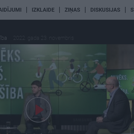
AIDĪJUMI
IZKLAIDE
ZIŅAS
DISKUSIJAS
S
šība
2022. gada 23. novembris