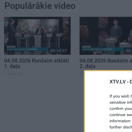
Populārākie video
00:19:37
00:
04.08.2026 Runāsim atklāti
04.08.2026 Runāsim at
1. daļa
2. daļa
4. augusts
4. augusts
XTV.LV -
If you wish 
sensitive in
confirm you
continue se
information 
further disc