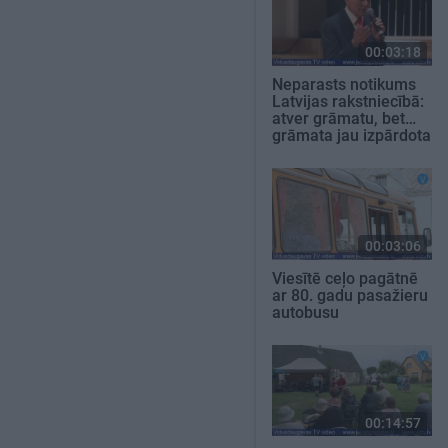
00:03:18
Neparasts notikums
Latvijas rakstniecībā:
atver grāmatu, bet…
grāmata jau izpārdota
00:03:06
Viesītē ceļo pagātnē
ar 80. gadu pasažieru
autobusu
00:14:57