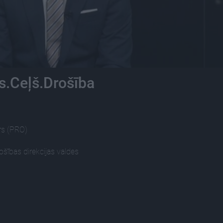
s.Ceļš.Drošība
rs (PRO)
šības direkcijas valdes