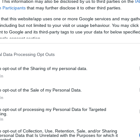
. This information may also be disclosed by us to third parties on the
IA
Participants
that may further disclose it to other third parties.
 that this website/app uses one or more Google services and may gath
including but not limited to your visit or usage behaviour. You may click 
 to Google and its third-party tags to use your data for below specifi
ogle consent section.
l Data Processing Opt Outs
o opt-out of the Sharing of my personal data.
In
o opt-out of the Sale of my Personal Data.
In
to opt-out of processing my Personal Data for Targeted
ing.
In
o opt-out of Collection, Use, Retention, Sale, and/or Sharing
ersonal Data that Is Unrelated with the Purposes for which it
lected.