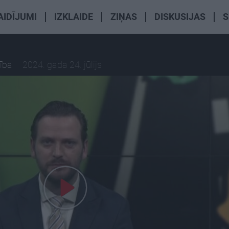
AIDĪJUMI
IZKLAIDE
ZIŅAS
DISKUSIJAS
S
šība
2024. gada 24. jūlijs