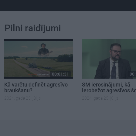
Pilni raidījumi
00:01:31
00:
Kā varētu definēt agresīvo
SM ierosinājumi, kā
braukšanu?
ierobežot agresīvos š
2024. gada 25. jūlijs
2024. gada 25. jūlijs