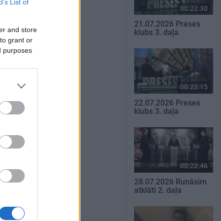
B’s List of
00:22:30
21.07.2026 Preses
er and store
klubs 3. daļa
to grant or
ed purposes
00:22:15
22.07.2026 Preses
klubs 3. daļa
00:22:46
28.07.2026 Runāsim
atklāti 2. daļa