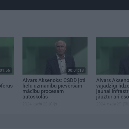
01:56
00:01:18
Aivars Aksenoks: CSDD ļoti
Aivars Akseno
oferus
lielu uzmanību pievēršam
vajadzīgi līdze
mācību procesam
jaunai infrastr
autoskolās
jāuztur arī es
2024. gada 25. jūlijs
2024. gada 25. jūli