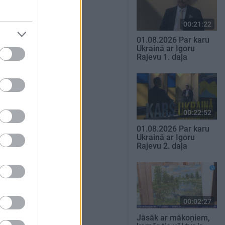
00:21:22
01.08.2026 Par karu
Ukrainā ar Igoru
Rajevu 1. daļa
00:22:52
01.08.2026 Par karu
Ukrainā ar Igoru
Rajevu 2. daļa
00:02:27
Jāsāk ar mākoņiem,