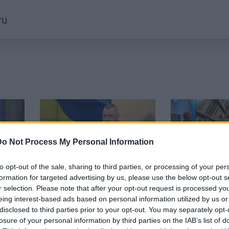
ru
Do Not Process My Personal Information
19:39
00:19:00
to opt-out of the sale, sharing to third parties, or processing of your per
bs 1.
03.08.2026 Aktuālais par
03.08.2026 Pr
formation for targeted advertising by us, please use the below opt-out s
karadarbību Ukrainā 1. daļa
daļa
r selection. Please note that after your opt-out request is processed y
3. augusts
3. augusts
eing interest-based ads based on personal information utilized by us or
disclosed to third parties prior to your opt-out. You may separately opt-
losure of your personal information by third parties on the IAB’s list of