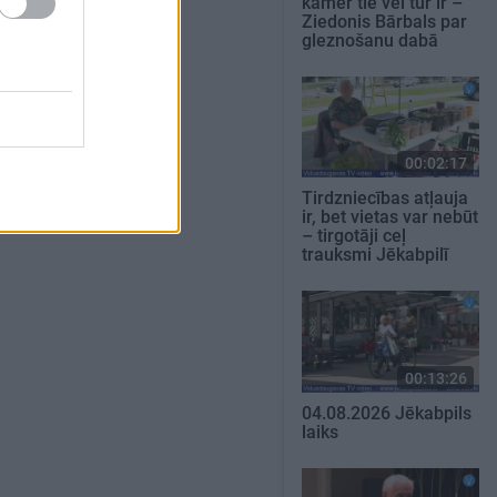
kamēr tie vēl tur ir –
Ziedonis Bārbals par
gleznošanu dabā
00:02:17
Tirdzniecības atļauja
ir, bet vietas var nebūt
– tirgotāji ceļ
trauksmi Jēkabpilī
00:13:26
04.08.2026 Jēkabpils
laiks