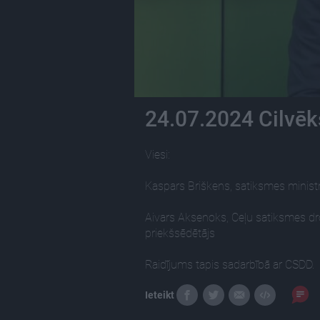
24.07.2024 Cilvēk
Viesi:
Kaspars Briškens, satiksmes minist
Aivars Aksenoks, Ceļu satiksmes dro
priekšsēdētājs
Raidījums tapis sadarbībā ar CSDD.
Ieteikt