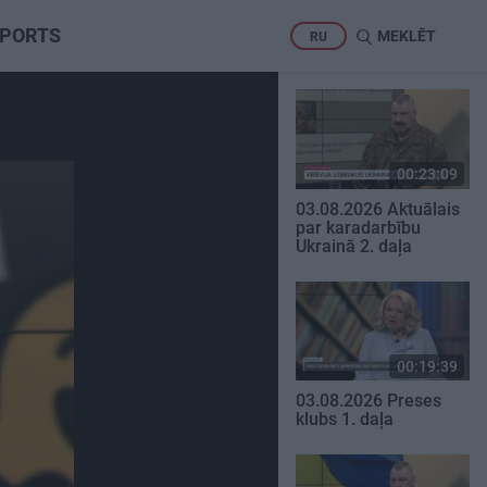
PORTS
MEKLĒT
RU
00:23:09
03.08.2026 Aktuālais
par karadarbību
Ukrainā 2. daļa
00:19:39
03.08.2026 Preses
klubs 1. daļa