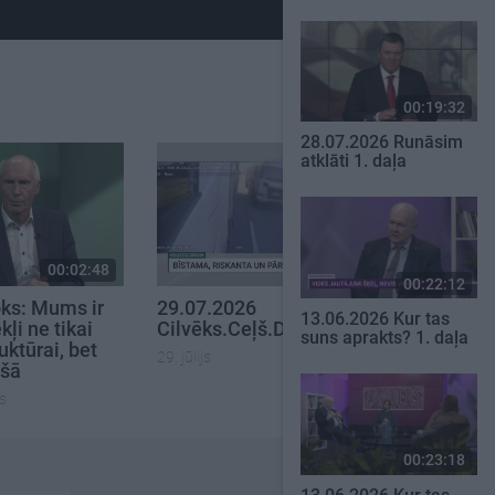
00:19:32
28.07.2026 Runāsim
atklāti 1. daļa
00:02:48
00:22:02
00:22:12
ks: Mums ir
29.07.2026
13.06.2026 Kur tas
kļi ne tikai
Cilvēks.Ceļš.Drošība
suns aprakts? 1. daļa
uktūrai, bet
29. jūlijs
ošā
js
00:23:18