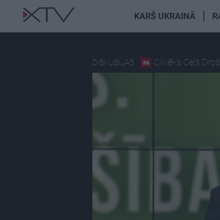
KARŠ UKRAINĀ
R
Cilvēks.Ceļš.Dro
DISKUSIJAS