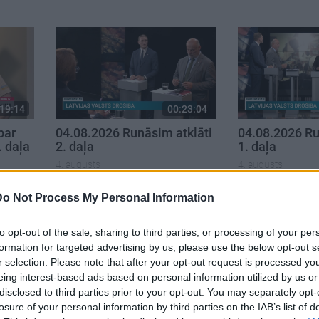
19:14
00:23:04
par
04.08.2026 Runāsim atklāti
04.08.2026 Ru
. daļa
2. daļa
1. daļa
4. augusts
4. augusts
Do Not Process My Personal Information
to opt-out of the sale, sharing to third parties, or processing of your per
formation for targeted advertising by us, please use the below opt-out s
r selection. Please note that after your opt-out request is processed y
eing interest-based ads based on personal information utilized by us or
disclosed to third parties prior to your opt-out. You may separately opt-
losure of your personal information by third parties on the IAB’s list of