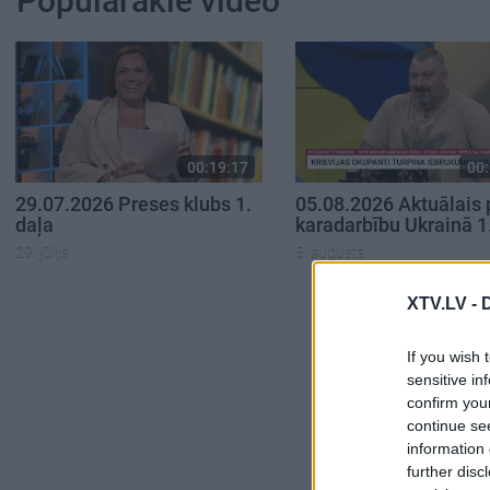
Populārākie video
00:19:17
00:
29.07.2026 Preses klubs 1.
05.08.2026 Aktuālais 
daļa
karadarbību Ukrainā 1
29. jūlijs
5. augusts
XTV.LV -
If you wish 
sensitive in
confirm you
continue se
information 
further disc