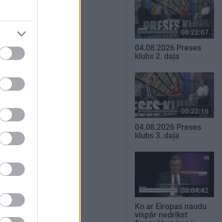
00:22:07
04.08.2026 Preses
klubs 2. daļa
00:22:16
04.08.2026 Preses
klubs 3. daļa
00:04:42
Ko ar Eiropas naudu
vispār nedrīkst