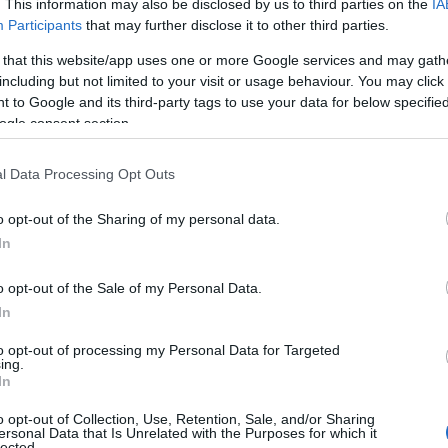
. This information may also be disclosed by us to third parties on the
IA
Participants
that may further disclose it to other third parties.
 that this website/app uses one or more Google services and may gath
including but not limited to your visit or usage behaviour. You may click 
 to Google and its third-party tags to use your data for below specifi
ogle consent section.
l Data Processing Opt Outs
o opt-out of the Sharing of my personal data.
In
o opt-out of the Sale of my Personal Data.
In
to opt-out of processing my Personal Data for Targeted
ing.
In
o opt-out of Collection, Use, Retention, Sale, and/or Sharing
ersonal Data that Is Unrelated with the Purposes for which it
lected.