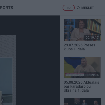
PORTS
MEKLĒT
RU
00:19:17
29.07.2026 Preses
klubs 1. daļa
00:19:14
05.08.2026 Aktuālais
par karadarbību
Ukrainā 1. daļa