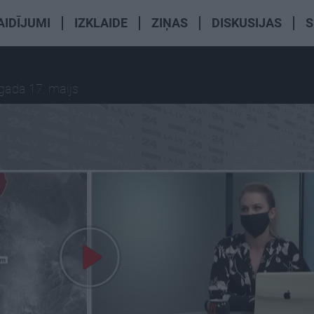
AIDĪJUMI
IZKLAIDE
ZIŅAS
DISKUSIJAS
S
gada 17. maijs