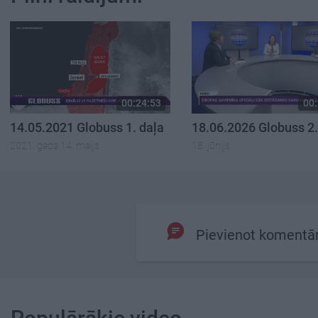
00:24:53
00:
14.05.2021 Globuss 1. daļa
18.06.2026 Globuss 2.
2021. gada 14. maijs
18. jūnijs
Pievienot komentā