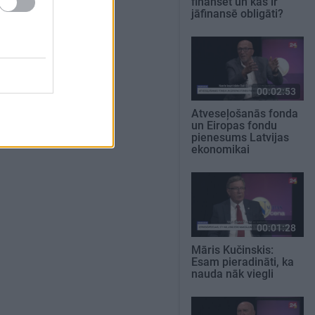
finansēt un kas ir
jāfinansē obligāti?
00:02:53
Atveseļošanās fonda
un Eiropas fondu
pienesums Latvijas
ekonomikai
00:01:28
Māris Kučinskis:
Esam pieradināti, ka
nauda nāk viegli