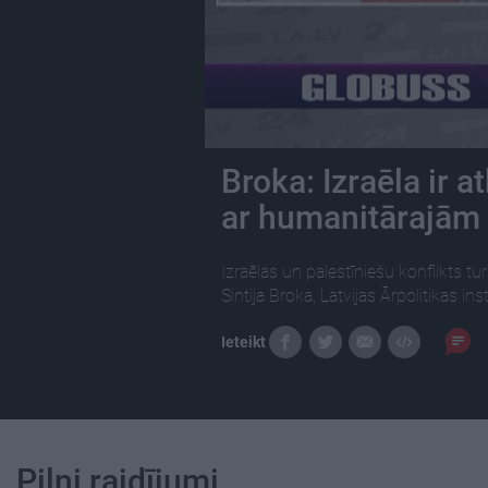
Broka: Izraēla ir a
ar humanitārajām 
Izraēlas un palestīniešu konflikts t
Sintija Broka, Latvijas Ārpolitikas ins
Ieteikt
Pilni raidījumi