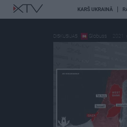
KARŠ UKRAINĀ
R
Globuss
2021. 
DISKUSIJAS