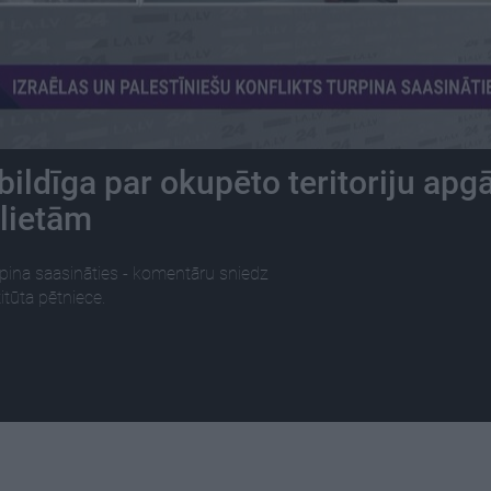
tbildīga par okupēto teritoriju apg
lietām
urpina saasināties - komentāru sniedz
titūta pētniece.