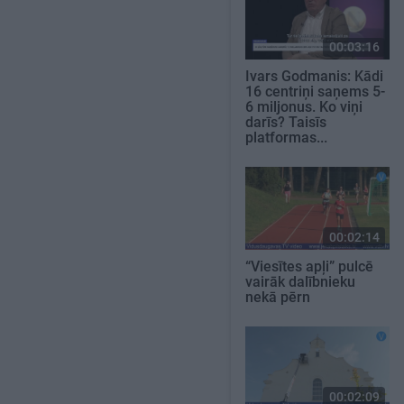
00:03:16
Ivars Godmanis: Kādi
16 centriņi saņems 5-
6 miljonus. Ko viņi
darīs? Taisīs
platformas...
00:02:14
“Viesītes apļi” pulcē
vairāk dalībnieku
nekā pērn
00:02:09