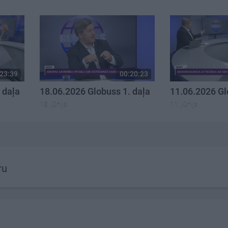
23:39
00:20:23
 daļa
18.06.2026 Globuss 1. daļa
11.06.2026 Gl
18. jūnijs
11. jūnijs
ru