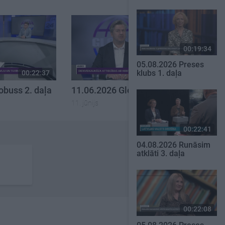
00:19:34
05.08.2026 Preses
klubs 1. daļa
00:22:37
00:19:40
obuss 2. daļa
11.06.2026 Globuss 1. daļa
11. jūnijs
00:22:41
04.08.2026 Runāsim
atklāti 3. daļa
00:22:08