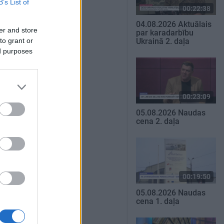
B’s List of
00:22:38
04.08.2026 Aktuālais
er and store
par karadarbību
to grant or
Ukrainā 2. daļa
ed purposes
00:23:09
05.08.2026 Naudas
cena 2. daļa
00:19:50
05.08.2026 Naudas
cena 1. daļa