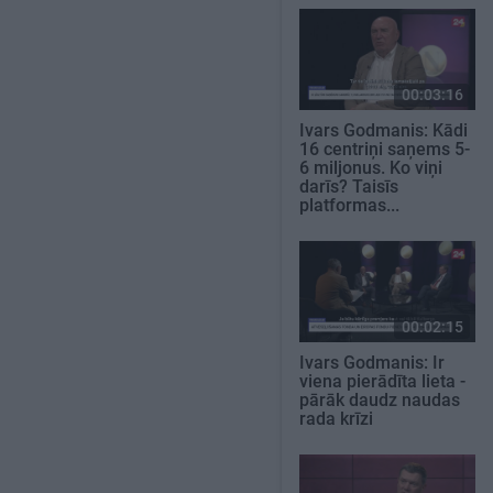
00:03:16
Ivars Godmanis: Kādi
16 centriņi saņems 5-
6 miljonus. Ko viņi
darīs? Taisīs
platformas...
00:02:15
Ivars Godmanis: Ir
viena pierādīta lieta -
pārāk daudz naudas
rada krīzi