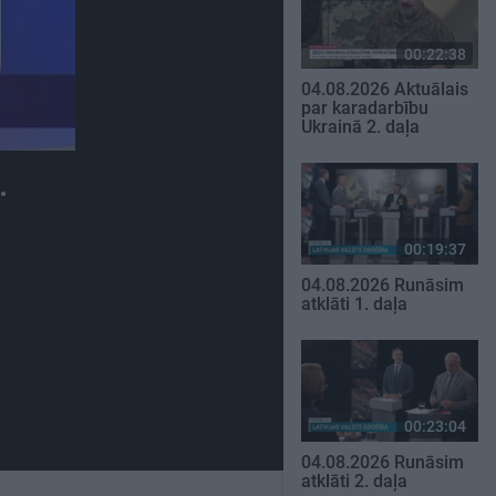
00:22:38
04.08.2026 Aktuālais
par karadarbību
Ukrainā 2. daļa
.
00:19:37
04.08.2026 Runāsim
atklāti 1. daļa
00:23:04
04.08.2026 Runāsim
atklāti 2. daļa