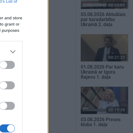
B’s List of
00:23:09
03.08.2026 Aktuālais
er and store
par karadarbību
to grant or
Ukrainā 2. daļa
ed purposes
00:21:22
01.08.2026 Par karu
Ukrainā ar Igoru
Rajevu 1. daļa
00:19:39
03.08.2026 Preses
klubs 1. daļa