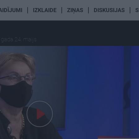
AIDĪJUMI
IZKLAIDE
ZIŅAS
DISKUSIJAS
S
 gada 24. maijs