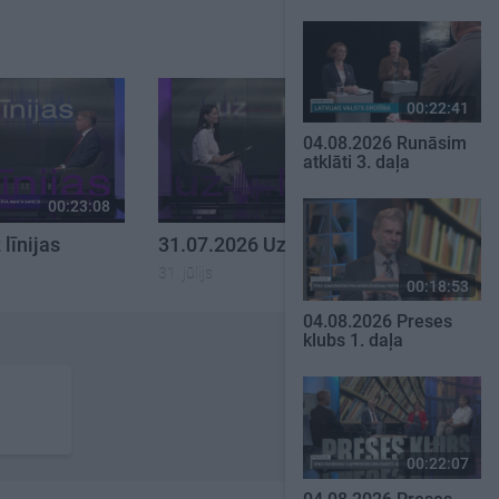
00:22:41
04.08.2026 Runāsim
atklāti 3. daļa
00:23:08
00:22:18
līnijas
31.07.2026 Uz līnijas
31. jūlijs
00:18:53
04.08.2026 Preses
klubs 1. daļa
00:22:07