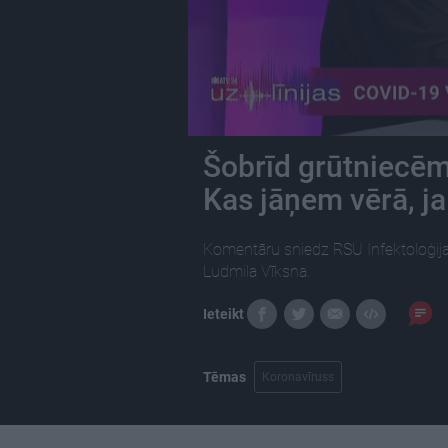
Šobrīd grūtniecēm
Kas jāņem vērā, ja
Komentāru sniedz RSU Infektoloģijas
Ludmila Vīksna.
Ieteikt
Tēmas
Koronavīruss