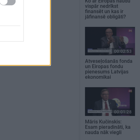
Ko ar Eiropas naudu
vispār nedrīkst
finansēt un kas ir
jāfinansē obligāti?
00:02:53
Atveseļošanās fonda
un Eiropas fondu
pienesums Latvijas
ekonomikai
00:01:28
Māris Kučinskis:
Esam pieradināti, ka
nauda nāk viegli