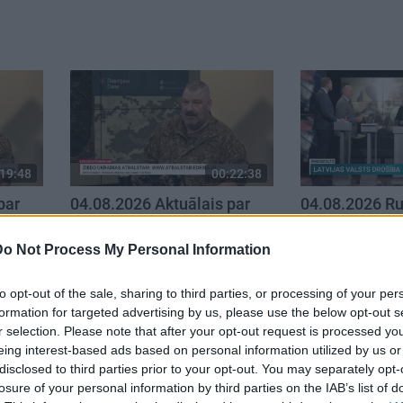
19:48
00:22:38
par
04.08.2026 Aktuālais par
04.08.2026 Ru
. daļa
karadarbību Ukrainā 2. daļa
1. daļa
4. augusts
4. augusts
Do Not Process My Personal Information
to opt-out of the sale, sharing to third parties, or processing of your per
formation for targeted advertising by us, please use the below opt-out s
r selection. Please note that after your opt-out request is processed y
eing interest-based ads based on personal information utilized by us or
disclosed to third parties prior to your opt-out. You may separately opt-
losure of your personal information by third parties on the IAB’s list of