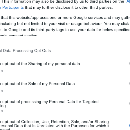
. This information may also be disclosed by us to third parties on the
IA
Participants
that may further disclose it to other third parties.
 that this website/app uses one or more Google services and may gath
including but not limited to your visit or usage behaviour. You may click 
 to Google and its third-party tags to use your data for below specifi
ogle consent section.
l Data Processing Opt Outs
o opt-out of the Sharing of my personal data.
In
o opt-out of the Sale of my Personal Data.
In
to opt-out of processing my Personal Data for Targeted
ing.
In
o opt-out of Collection, Use, Retention, Sale, and/or Sharing
ersonal Data that Is Unrelated with the Purposes for which it
lected.