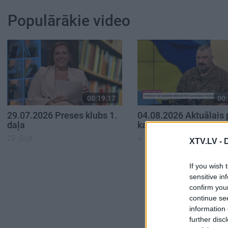
Populārākie video
00:19:17
00:
29.07.2026 Preses klubs 1.
04.08.2026 Aktuālais 
daļa
karadarbību Ukrainā 1
29. jūlijs
4. augusts
XTV.LV -
If you wish 
sensitive in
confirm you
continue se
information 
further disc