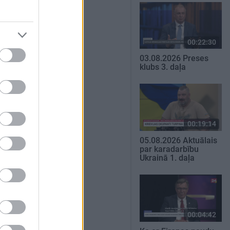
00:22:30
03.08.2026 Preses
klubs 3. daļa
00:19:14
05.08.2026 Aktuālais
par karadarbību
Ukrainā 1. daļa
00:04:42