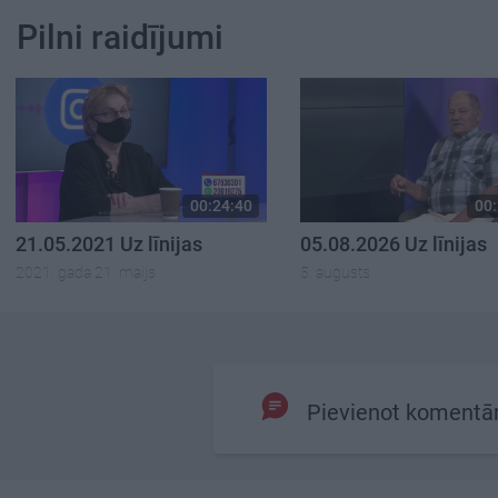
Pilni raidījumi
00:24:40
00:
21.05.2021 Uz līnijas
05.08.2026 Uz līnijas
2021. gada 21. maijs
5. augusts
Pievienot komentā