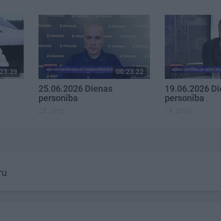
23:39
00:23:22
25.06.2026 Dienas
19.06.2026 D
personība
personība
25. jūnijs
19. jūnijs
ru