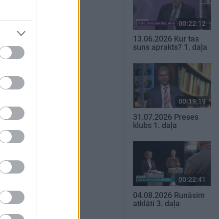
00:22:12
13.06.2026 Kur tas
suns aprakts? 1. daļa
00:19:19
31.07.2026 Preses
klubs 1. daļa
00:22:41
04.08.2026 Runāsim
atklāti 3. daļa