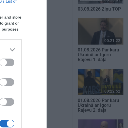
B’s List of
03.08.2026 Ziņu TOP
er and store
to grant or
ed purposes
00:21:22
01.08.2026 Par karu
Ukrainā ar Igoru
Rajevu 1. daļa
00:22:52
01.08.2026 Par karu
Ukrainā ar Igoru
Rajevu 2. daļa