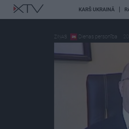
KARŠ UKRAINĀ
R
Dienas personība
20
ZIŅAS