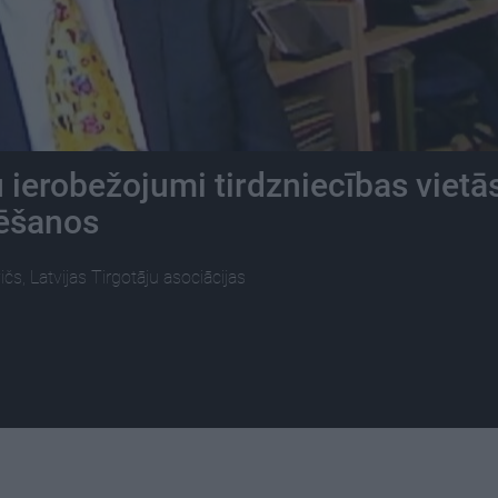
 ierobežojumi tirdzniecības vietā
mēšanos
, Latvijas Tirgotāju asociācijas