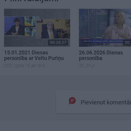
00:25:27
00:
15.01.2021 Dienas
26.06.2026 Dienas
personība ar Veltu Puriņu
personība
2021. gada 15. janvāris
26. jūnijs
Pievienot komentā