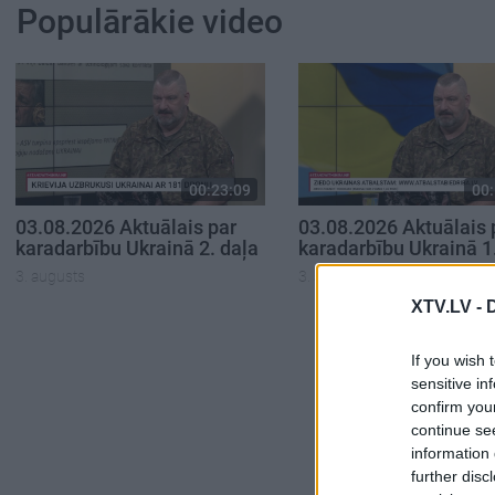
Populārākie video
00:23:09
00:
03.08.2026 Aktuālais par
03.08.2026 Aktuālais 
karadarbību Ukrainā 2. daļa
karadarbību Ukrainā 1
3. augusts
3. augusts
XTV.LV -
If you wish 
sensitive in
confirm you
continue se
information 
further disc