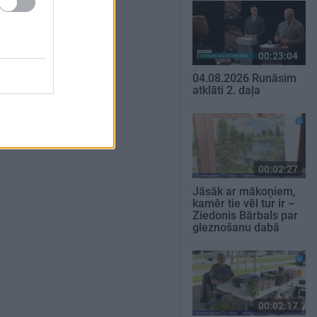
00:23:04
04.08.2026 Runāsim
atklāti 2. daļa
00:02:27
Jāsāk ar mākoņiem,
kamēr tie vēl tur ir –
Ziedonis Bārbals par
gleznošanu dabā
00:02:17