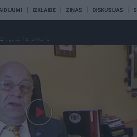
AIDĪJUMI
IZKLAIDE
ZIŅAS
DISKUSIJAS
S
21. gada 15. janvāris