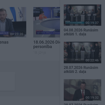
00:19:37
04.08.2026 Runāsim
atklāti 1. daļa
00:23:20
00:23:08
ienas
18.06.2026 Dienas
personība
18. jūnijs
00:22:46
28.07.2026 Runāsim
atklāti 2. daļa
00:19:32