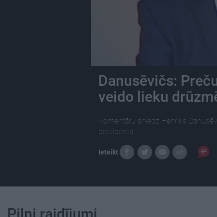
Danusēvičs: Preču
veido lieku drūz
Komentāru sniedz Henriks Danusēvičs
prezidents.
Ieteikt
Pilni raidījumi