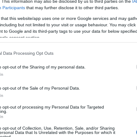
. This information may also be disclosed by us to third parties on the
IA
Participants
that may further disclose it to other third parties.
 that this website/app uses one or more Google services and may gath
including but not limited to your visit or usage behaviour. You may click 
 to Google and its third-party tags to use your data for below specifi
ogle consent section.
l Data Processing Opt Outs
o opt-out of the Sharing of my personal data.
In
o opt-out of the Sale of my Personal Data.
In
to opt-out of processing my Personal Data for Targeted
ing.
In
o opt-out of Collection, Use, Retention, Sale, and/or Sharing
ersonal Data that Is Unrelated with the Purposes for which it
lected.