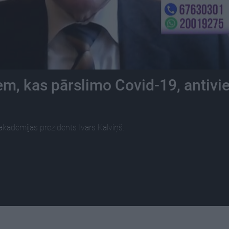
em, kas pārslimo Covid-19, antivi
kadēmijas prezidents Ivars Kalviņš.