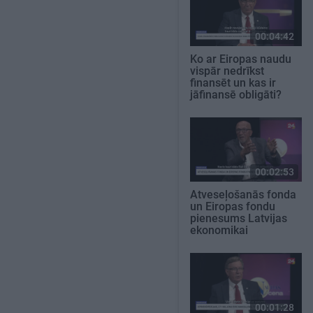
00:04:42
Ko ar Eiropas naudu
vispār nedrīkst
finansēt un kas ir
jāfinansē obligāti?
00:02:53
Atveseļošanās fonda
un Eiropas fondu
pienesums Latvijas
ekonomikai
00:01:28