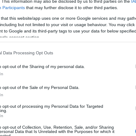
. This information may also be disclosed by us to third parties on the
IA
Participants
that may further disclose it to other third parties.
 that this website/app uses one or more Google services and may gath
including but not limited to your visit or usage behaviour. You may click 
 to Google and its third-party tags to use your data for below specifi
ogle consent section.
l Data Processing Opt Outs
o opt-out of the Sharing of my personal data.
In
o opt-out of the Sale of my Personal Data.
In
to opt-out of processing my Personal Data for Targeted
ing.
In
o opt-out of Collection, Use, Retention, Sale, and/or Sharing
ersonal Data that Is Unrelated with the Purposes for which it
lected.