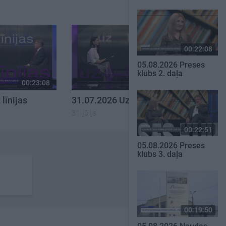
00:22:08
05.08.2026 Preses
klubs 2. daļa
00:23:08
00:22:18
līnijas
31.07.2026 Uz līnijas
31. jūlijs
00:22:51
05.08.2026 Preses
klubs 3. daļa
00:19:50