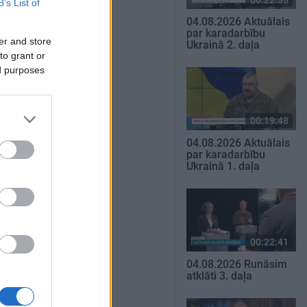
B’s List of
04.08.2026 Aktuālais
par karadarbību
er and store
Ukrainā 2. daļa
to grant or
ed purposes
00:19:48
04.08.2026 Aktuālais
par karadarbību
Ukrainā 1. daļa
00:22:41
04.08.2026 Runāsim
atklāti 3. daļa