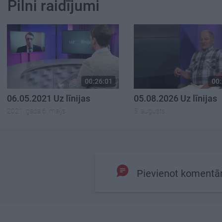
Pilni raidījumi
00:26:01
00:
06.05.2021 Uz līnijas
05.08.2026 Uz līnijas
2021. gada 6. maijs
5. augusts
Pievienot komentā