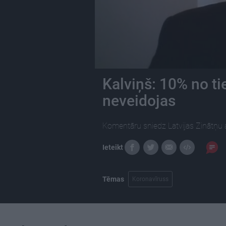
Kalviņš: 10% no ti
neveidojas
Komentāru sniedz Latvijas Zinātņu a
Ieteikt
Tēmas
Koronavīruss