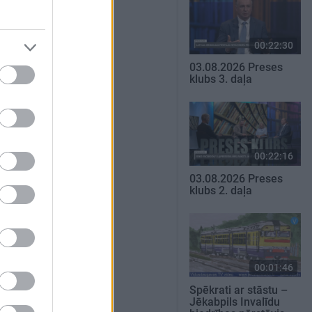
00:22:30
03.08.2026 Preses
klubs 3. daļa
00:22:16
03.08.2026 Preses
klubs 2. daļa
00:01:46
Spēkrati ar stāstu –
Jēkabpils Invalīdu