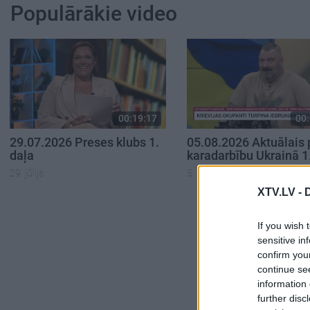
Populārākie video
00:19:17
00:
29.07.2026 Preses klubs 1.
05.08.2026 Aktuālais 
daļa
karadarbību Ukrainā 1
29. jūlijs
5. augusts
XTV.LV -
If you wish 
sensitive in
confirm you
continue se
information 
further disc