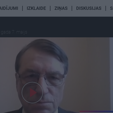
AIDĪJUMI
IZKLAIDE
ZIŅAS
DISKUSIJAS
S
 gada 7. maijs