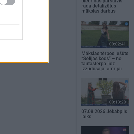
biedrības pārstāvis
rada detalizētus
mākslas darbus
00:02:41
Mākslas tērpos iešūts
“Sēlijas kods” – no
tautastērpa līdz
izzudušajai āmrijai
00:13:29
07.08.2026 Jēkabpils
laiks