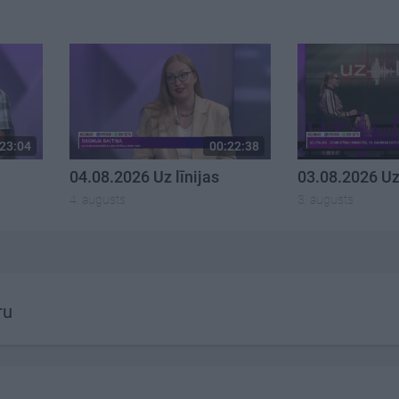
23:04
00:22:38
04.08.2026 Uz līnijas
03.08.2026 Uz 
4. augusts
3. augusts
ru