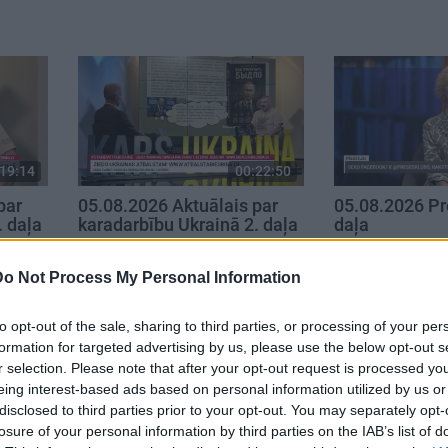
19:14
00:22:50
par
05.08.2026 Aktuālais par
05.08.2026 Pr
. daļa
karadarbību Ukrainā 2. daļa
daļa
5. augusts
5. augusts
Do Not Process My Personal Information
to opt-out of the sale, sharing to third parties, or processing of your per
formation for targeted advertising by us, please use the below opt-out s
r selection. Please note that after your opt-out request is processed y
eing interest-based ads based on personal information utilized by us or
disclosed to third parties prior to your opt-out. You may separately opt-
losure of your personal information by third parties on the IAB’s list of