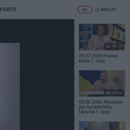
PORTS
MEKLĒT
RU
00:19:17
29.07.2026 Preses
klubs 1. daļa
00:19:14
05.08.2026 Aktuālais
par karadarbību
Ukrainā 1. daļa