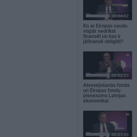
00:04:42
Ko ar Eiropas naudu
vispār nedrīkst
finansēt un kas ir
jāfinansē obligāti?
00:02:53
Atveseļošanās fonda
un Eiropas fondu
pienesums Latvijas
ekonomikai
00:01:28