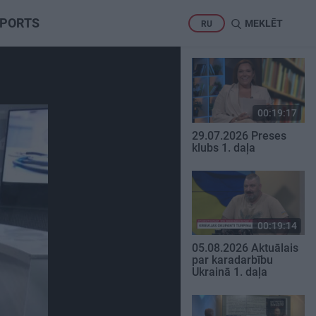
PORTS
MEKLĒT
RU
00:19:17
29.07.2026 Preses
klubs 1. daļa
00:19:14
05.08.2026 Aktuālais
par karadarbību
Ukrainā 1. daļa