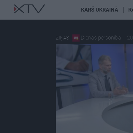
KARŠ UKRAINĀ
R
Dienas personība
20
ZIŅAS