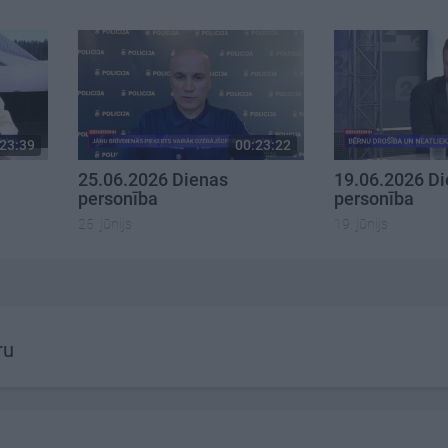
23:39
00:23:22
25.06.2026 Dienas
19.06.2026 D
personība
personība
25. jūnijs
19. jūnijs
ru