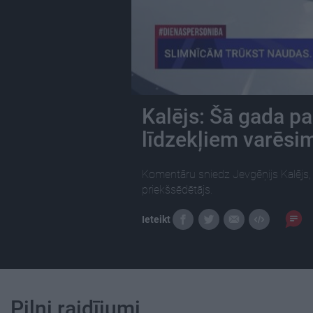
Kalējs: Šā gada p
līdzekļiem varēsim
Komentāru sniedz Jevgēņijs Kalējs, 
priekšsēdētājs.
Ieteikt
Pilni raidījumi