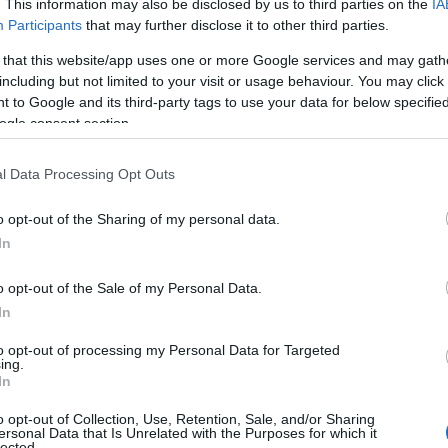
. This information may also be disclosed by us to third parties on the
IA
Participants
that may further disclose it to other third parties.
 that this website/app uses one or more Google services and may gath
including but not limited to your visit or usage behaviour. You may click 
 to Google and its third-party tags to use your data for below specifi
ogle consent section.
l Data Processing Opt Outs
o opt-out of the Sharing of my personal data.
In
o opt-out of the Sale of my Personal Data.
In
to opt-out of processing my Personal Data for Targeted
ing.
In
o opt-out of Collection, Use, Retention, Sale, and/or Sharing
ersonal Data that Is Unrelated with the Purposes for which it
lected.