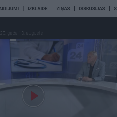
AIDĪJUMI
IZKLAIDE
ZIŅAS
DISKUSIJAS
S
25. gada 13. augusts