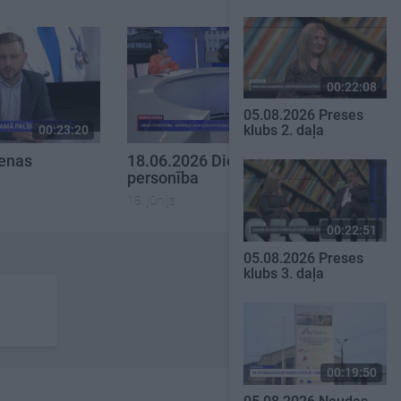
00:22:08
05.08.2026 Preses
klubs 2. daļa
00:23:20
00:23:08
ienas
18.06.2026 Dienas
personība
18. jūnijs
00:22:51
05.08.2026 Preses
klubs 3. daļa
00:19:50