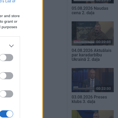
B’s List of
05.08.2026 Naudas
cena 2. daļa
er and store
to grant or
ed purposes
00:22:38
04.08.2026 Aktuālais
par karadarbību
Ukrainā 2. daļa
00:22:30
03.08.2026 Preses
klubs 3. daļa