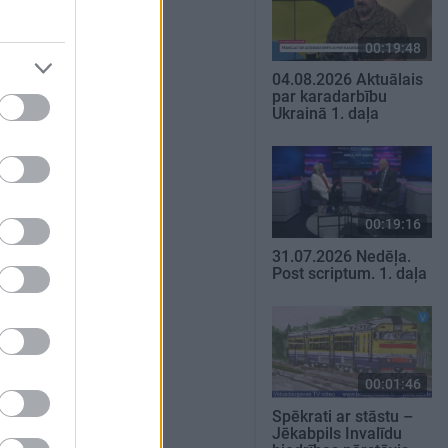
00:19:48
04.08.2026 Aktuālais
par karadarbību
Ukrainā 1. daļa
00:19:16
31.07.2026 Nedēļa.
Post scriptum. 1. daļa
00:01:46
Spēkrati ar stāstu –
Jēkabpils Invalīdu