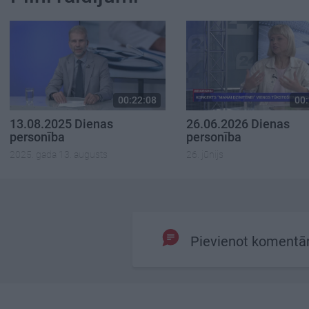
00:22:08
00:
13.08.2025 Dienas
26.06.2026 Dienas
personība
personība
2025. gada 13. augusts
26. jūnijs
Pievienot komentā