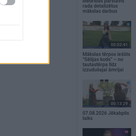
biedrības pārstāvis
rada detalizētus
mākslas darbus
00:02:41
Mākslas tērpos iešūts
“Sēlijas kods” – no
tautastērpa līdz
izzudušajai āmrijai
00:13:29
07.08.2026 Jēkabpils
laiks