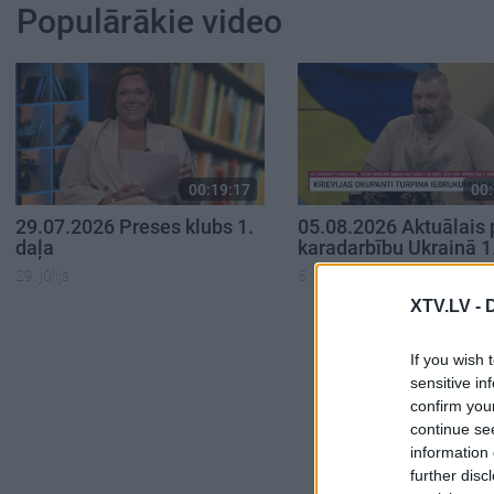
Populārākie video
00:19:17
00:
29.07.2026 Preses klubs 1.
05.08.2026 Aktuālais 
daļa
karadarbību Ukrainā 1
29. jūlijs
5. augusts
XTV.LV -
If you wish 
sensitive in
confirm you
continue se
information 
further disc