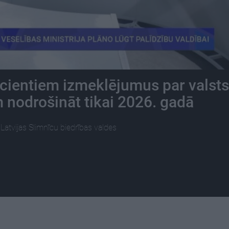
acientiem izmeklējumus par valsts
 nodrošināt tikai 2026. gadā
Latvijas Slimnīcu biedrības valdes