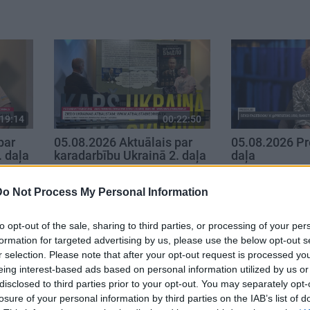
19:14
00:22:50
par
05.08.2026 Aktuālais par
05.08.2026 Pr
. daļa
karadarbību Ukrainā 2. daļa
daļa
5. augusts
5. augusts
Do Not Process My Personal Information
to opt-out of the sale, sharing to third parties, or processing of your per
formation for targeted advertising by us, please use the below opt-out s
r selection. Please note that after your opt-out request is processed y
eing interest-based ads based on personal information utilized by us or
disclosed to third parties prior to your opt-out. You may separately opt-
losure of your personal information by third parties on the IAB’s list of