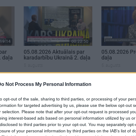
19:14
00:22:50
par
05.08.2026 Aktuālais par
05.08.2026 Pr
. daļa
karadarbību Ukrainā 2. daļa
daļa
5. augusts
5. augusts
Do Not Process My Personal Information
to opt-out of the sale, sharing to third parties, or processing of your per
formation for targeted advertising by us, please use the below opt-out s
r selection. Please note that after your opt-out request is processed y
eing interest-based ads based on personal information utilized by us or
disclosed to third parties prior to your opt-out. You may separately opt-
losure of your personal information by third parties on the IAB’s list of