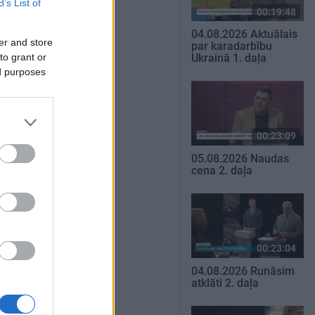
B’s List of
00:19:48
04.08.2026 Aktuālais
er and store
par karadarbību
to grant or
Ukrainā 1. daļa
ed purposes
00:23:09
05.08.2026 Naudas
cena 2. daļa
00:23:04
04.08.2026 Runāsim
atklāti 2. daļa