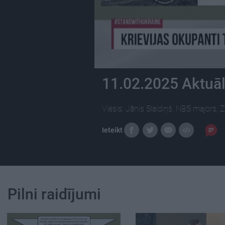
11.02.2025 Aktuāl
Viesis: Jānis Slaidiņš, NBS majors,
Ieteikt
Pilni raidījumi