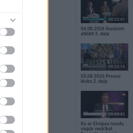
00:22:41
04.08.2026 Runāsim
atklāti 3. daļa
00:22:16
03.08.2026 Preses
klubs 2. daļa
00:04:42
Ko ar Eiropas naudu
vispār nedrīkst