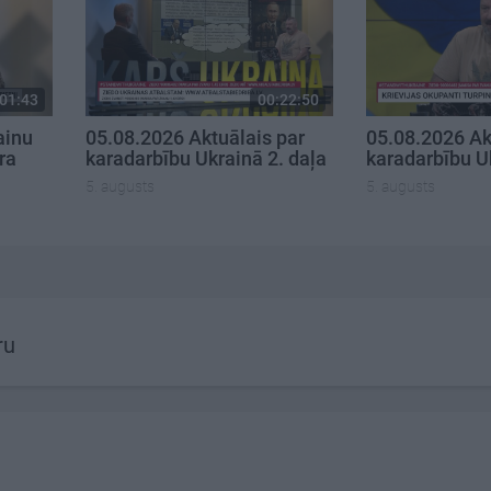
01:43
00:22:50
ainu
05.08.2026 Aktuālais par
05.08.2026 Ak
ra
karadarbību Ukrainā 2. daļa
karadarbību U
5. augusts
5. augusts
ru