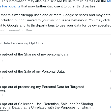
. This information may also be disclosed by us to third parties on the
IA
Participants
that may further disclose it to other third parties.
 that this website/app uses one or more Google services and may gath
including but not limited to your visit or usage behaviour. You may click 
 to Google and its third-party tags to use your data for below specifi
ogle consent section.
l Data Processing Opt Outs
o opt-out of the Sharing of my personal data.
In
o opt-out of the Sale of my Personal Data.
In
to opt-out of processing my Personal Data for Targeted
ing.
In
o opt-out of Collection, Use, Retention, Sale, and/or Sharing
ersonal Data that Is Unrelated with the Purposes for which it
lected.