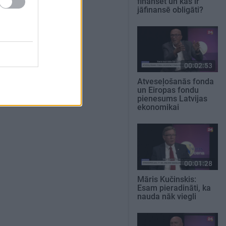
finansēt un kas ir
jāfinansē obligāti?
00:02:53
Atveseļošanās fonda
un Eiropas fondu
pienesums Latvijas
ekonomikai
00:01:28
Māris Kučinskis:
Esam pieradināti, ka
nauda nāk viegli