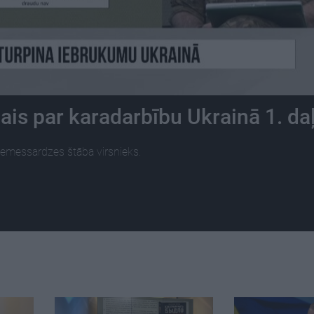
ais par karadarbību Ukrainā 1. da
 Zemessardzes štāba virsnieks.