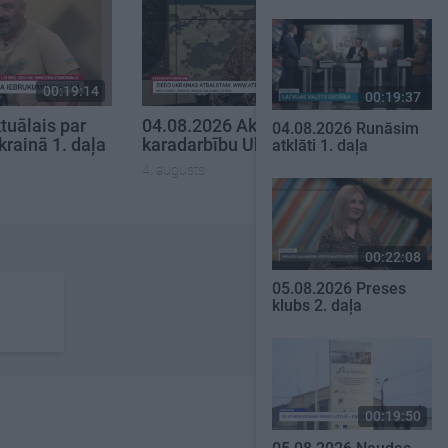
00:19:14
00:22:38
00:19:37
tuālais par
04.08.2026 Aktuālais par
04.08.2026 Runāsim
krainā 1. daļa
karadarbību Ukrainā 2. daļa
atklāti 1. daļa
4. augusts
00:22:08
05.08.2026 Preses
klubs 2. daļa
00:19:50