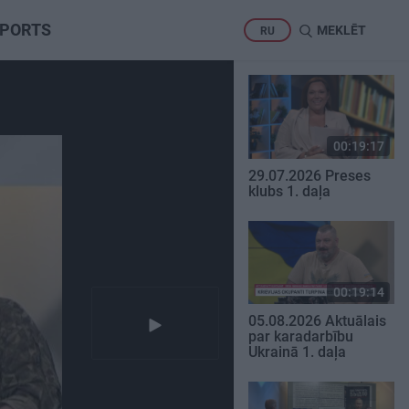
PORTS
MEKLĒT
RU
00:19:17
29.07.2026 Preses
klubs 1. daļa
00:19:14
05.08.2026 Aktuālais
par karadarbību
Ukrainā 1. daļa