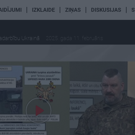
AIDĪJUMI
IZKLAIDE
ZIŅAS
DISKUSIJAS
S
radarbību Ukrainā
2025. gada 11. februāris