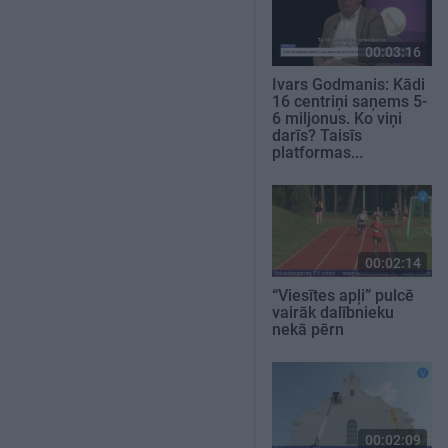
00:03:16
Ivars Godmanis: Kādi
16 centriņi saņems 5-
6 miljonus. Ko viņi
darīs? Taisīs
platformas...
00:02:14
“Viesītes apļi” pulcē
vairāk dalībnieku
nekā pērn
00:02:09