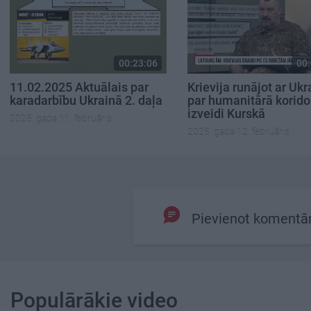
00:23:06
00:
11.02.2025 Aktuālais par
Krievija runājot ar Ukr
karadarbību Ukrainā 2. daļa
par humanitārā korido
izveidi Kurskā
2025. gada 11. februāris
2025. gada 12. februāris
Pievienot komentā
Populārākie video