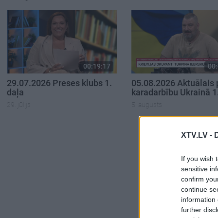
00:19:17
00:
29.07.2026 Preses klubs 1.
05.08.2026 Aktuālais 
daļa
karadarbību Ukrainā 1
29. jūlijs
5. augusts
XTV.LV -
If you wish 
sensitive in
confirm you
continue se
information 
further disc