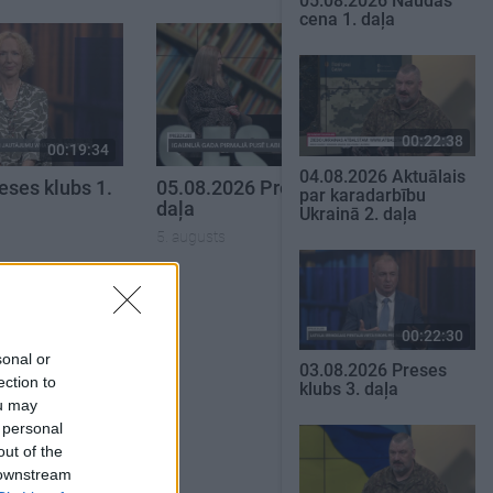
05.08.2026 Naudas
cena 1. daļa
00:22:38
00:19:34
00:22:51
04.08.2026 Aktuālais
eses klubs 1.
05.08.2026 Preses klubs 3.
par karadarbību
daļa
Ukrainā 2. daļa
5. augusts
SKATĪT VISUS
00:22:30
sonal or
03.08.2026 Preses
ection to
klubs 3. daļa
ou may
 personal
out of the
 downstream