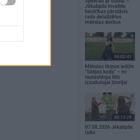
Spēkrati ar stāstu –
Jēkabpils Invalīdu
biedrības pārstāvis
rada detalizētus
mākslas darbus
00:02:41
Mākslas tērpos iešūts
“Sēlijas kods” – no
tautastērpa līdz
izzudušajai āmrijai
00:13:29
07.08.2026 Jēkabpils
laiks