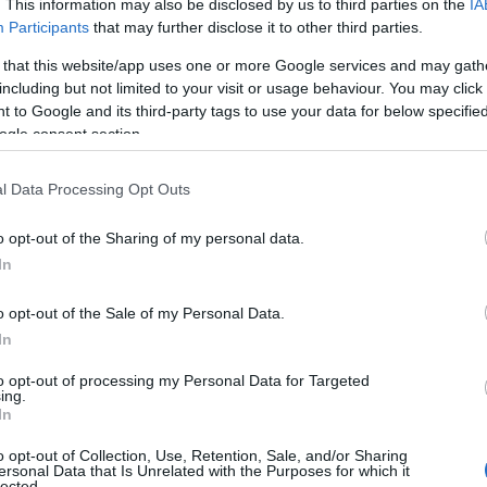
. This information may also be disclosed by us to third parties on the
IA
Participants
that may further disclose it to other third parties.
 that this website/app uses one or more Google services and may gath
including but not limited to your visit or usage behaviour. You may click 
 to Google and its third-party tags to use your data for below specifi
ogle consent section.
l Data Processing Opt Outs
o opt-out of the Sharing of my personal data.
In
o opt-out of the Sale of my Personal Data.
In
to opt-out of processing my Personal Data for Targeted
ing.
In
o opt-out of Collection, Use, Retention, Sale, and/or Sharing
ersonal Data that Is Unrelated with the Purposes for which it
lected.