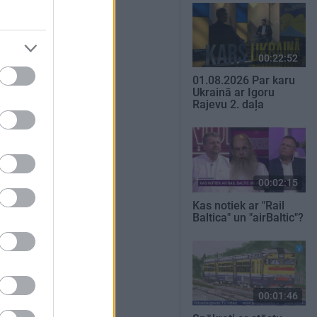
00:22:52
01.08.2026 Par karu
Ukrainā ar Igoru
Rajevu 2. daļa
00:02:15
Kas notiek ar "Rail
Baltica" un "airBaltic"?
00:01:46