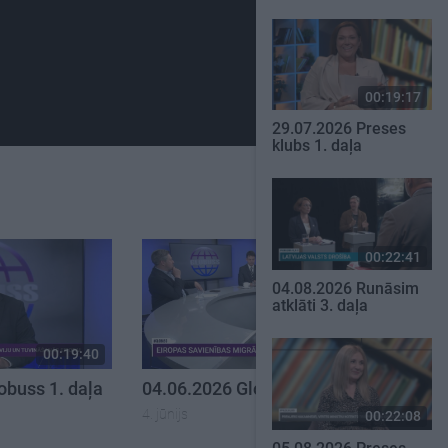
00:19:17
29.07.2026 Preses
klubs 1. daļa
00:22:41
04.08.2026 Runāsim
atklāti 3. daļa
00:19:40
00:23:30
obuss 1. daļa
04.06.2026 Globuss 2. daļa
4. jūnijs
00:22:08