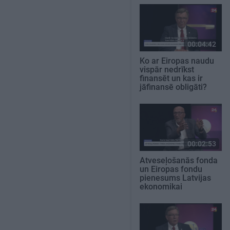
00:04:42
Ko ar Eiropas naudu
vispār nedrīkst
finansēt un kas ir
jāfinansē obligāti?
00:02:53
Atveseļošanās fonda
un Eiropas fondu
pienesums Latvijas
ekonomikai