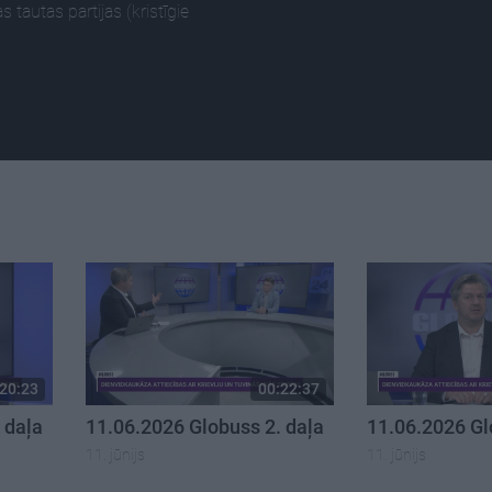
tautas partijas (kristīgie
20:23
00:22:37
 daļa
11.06.2026 Globuss 2. daļa
11.06.2026 Gl
11. jūnijs
11. jūnijs