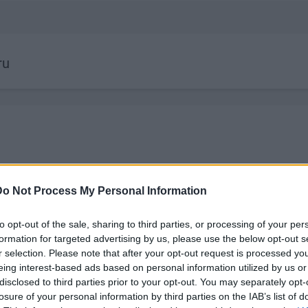
ru
Do Not Process My Personal Information
to opt-out of the sale, sharing to third parties, or processing of your per
formation for targeted advertising by us, please use the below opt-out s
19:34
00:22:50
r selection. Please note that after your opt-out request is processed y
eing interest-based ads based on personal information utilized by us or
bs 1.
05.08.2026 Aktuālais par
05.08.2026 Pr
disclosed to third parties prior to your opt-out. You may separately opt-
karadarbību Ukrainā 2. daļa
daļa
losure of your personal information by third parties on the IAB’s list of
5. augusts
5. augusts