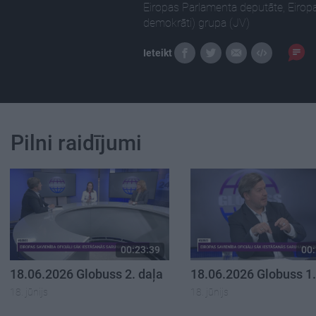
Eiropas Parlamenta deputāte, Eiropas 
demokrāti) grupa (JV)
Ieteikt
Pilni raidījumi
00:23:39
00:
18.06.2026 Globuss 2. daļa
18.06.2026 Globuss 1.
18. jūnijs
18. jūnijs