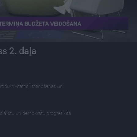
s 2. daļa
oduktivitātes, īstenošanas un
ciālistu un demokrātu progresīvās