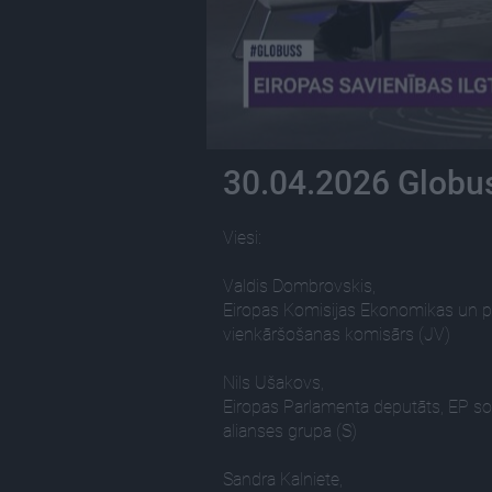
30.04.2026 Globus
Viesi:
Valdis Dombrovskis,
Eiropas Komisijas Ekonomikas un pr
vienkāršošanas komisārs (JV)
Nils Ušakovs,
Eiropas Parlamenta deputāts, EP so
alianses grupa (S)
Sandra Kalniete,