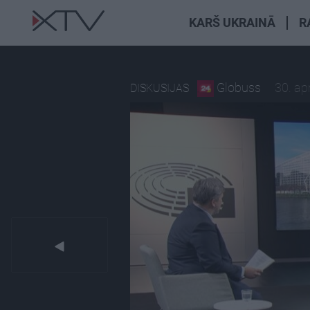
KARŠ UKRAINĀ
R
Globuss
30. apr
DISKUSIJAS