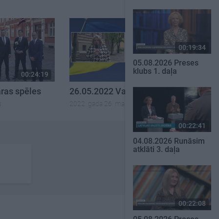
00:19:34
05.08.2026 Preses
klubs 1. daļa
00:24:19
00:25:14
ras spēles
26.05.2022 Varas spēles
s
2022. gada 26. maijs
00:22:41
04.08.2026 Runāsim
atklāti 3. daļa
00:22:08