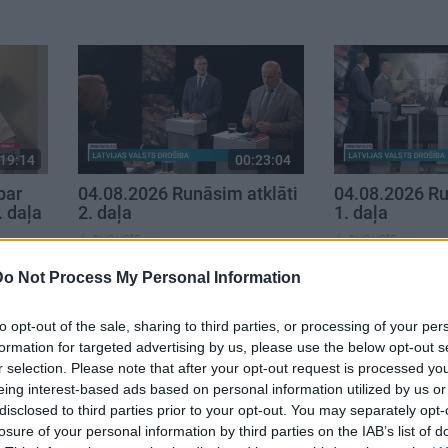
19:14
00:23:04
par
04.08.2026 Runāsim atklāti
04.08.2026 Ru
. daļa
2. daļa
1. daļa
4. augusts
4. augusts
Do Not Process My Personal Information
to opt-out of the sale, sharing to third parties, or processing of your per
formation for targeted advertising by us, please use the below opt-out s
r selection. Please note that after your opt-out request is processed y
eing interest-based ads based on personal information utilized by us or
disclosed to third parties prior to your opt-out. You may separately opt-
losure of your personal information by third parties on the IAB’s list of