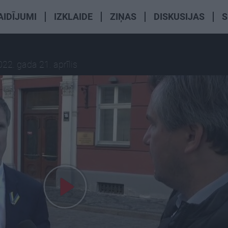
AIDĪJUMI
IZKLAIDE
ZIŅAS
DISKUSIJAS
S
022. gada 21. aprīlis