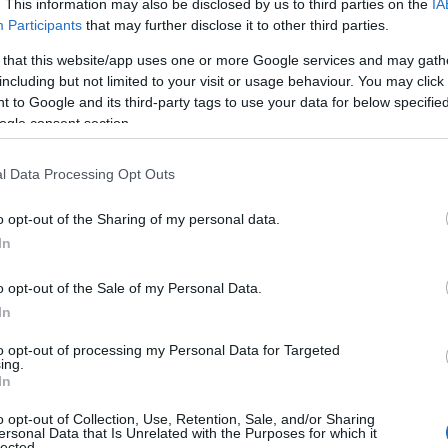
. This information may also be disclosed by us to third parties on the
IA
Participants
that may further disclose it to other third parties.
 that this website/app uses one or more Google services and may gath
including but not limited to your visit or usage behaviour. You may click 
 to Google and its third-party tags to use your data for below specifi
ogle consent section.
l Data Processing Opt Outs
o opt-out of the Sharing of my personal data.
In
o opt-out of the Sale of my Personal Data.
In
to opt-out of processing my Personal Data for Targeted
ing.
In
o opt-out of Collection, Use, Retention, Sale, and/or Sharing
ersonal Data that Is Unrelated with the Purposes for which it
lected.