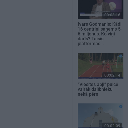
00:03:16
Ivars Godmanis: Kādi
16 centriņi saņems 5-
6 miljonus. Ko viņi
darīs? Taisīs
platformas...
00:02:14
“Viesītes apļi” pulcē
vairāk dalībnieku
nekā pērn
00:02:09