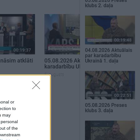
05.08.2026 Preses
klubs 2. daļa
00:19:48
04.08.2026 Aktuālais
00:19:37
00:22:50
par karadarbību
nāsim atklāti
05.08.2026 Aktuālais par
Ukrainā 1. daļa
karadarbību Ukrainā 2. daļa
5. augusts
SKATĪT VISUS
00:22:51
sonal or
05.08.2026 Preses
ection to
klubs 3. daļa
ou may
 personal
out of the
 downstream