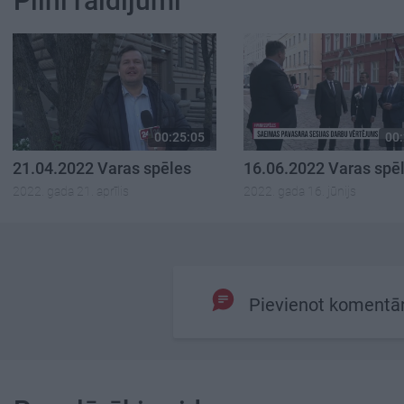
Pilni raidījumi
00:25:05
00:
21.04.2022 Varas spēles
16.06.2022 Varas spē
2022. gada 21. aprīlis
2022. gada 16. jūnijs
Pievienot komentā