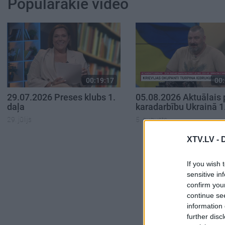
Populārākie video
00:19:17
00:
29.07.2026 Preses klubs 1.
05.08.2026 Aktuālais 
daļa
karadarbību Ukrainā 1
29. jūlijs
5. augusts
XTV.LV -
If you wish 
sensitive in
confirm you
continue se
information 
further disc