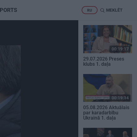
PORTS
MEKLĒT
RU
00:19:17
29.07.2026 Preses
klubs 1. daļa
00:19:14
05.08.2026 Aktuālais
par karadarbību
Ukrainā 1. daļa