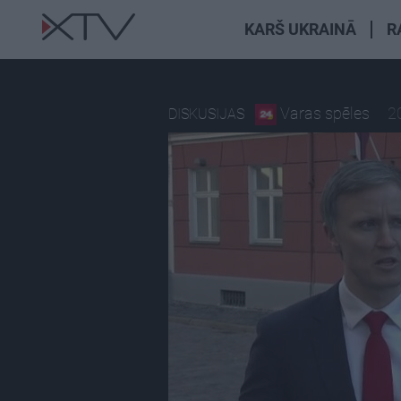
KARŠ UKRAINĀ
R
Varas spēles
2
DISKUSIJAS