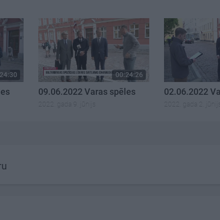
24:30
00:24:26
les
09.06.2022 Varas spēles
02.06.2022 Va
2022. gada 9. jūnijs
2022. gada 2. jūnij
ru