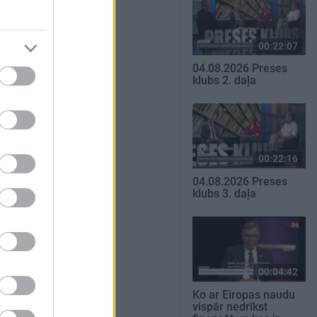
00:22:07
04.08.2026 Preses
klubs 2. daļa
00:22:16
04.08.2026 Preses
klubs 3. daļa
00:04:42
Ko ar Eiropas naudu
vispār nedrīkst