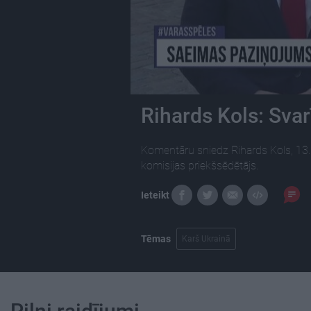
Rihards Kols: Sva
Komentāru sniedz Rihards Kols, 13.
komisijas priekšsēdētājs.
Ieteikt
Tēmas
Karš Ukrainā