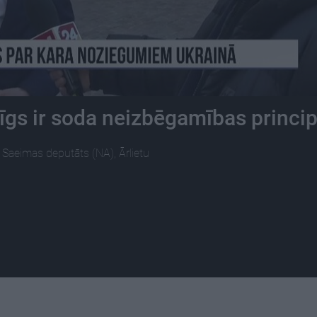
rīgs ir soda neizbēgamības princi
 Saeimas deputāts (NA), Ārlietu