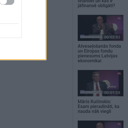
finansēt un kas ir
jāfinansē obligāti?
00:02:53
Atveseļošanās fonda
un Eiropas fondu
pienesums Latvijas
ekonomikai
00:01:28
Māris Kučinskis:
Esam pieradināti, ka
nauda nāk viegli