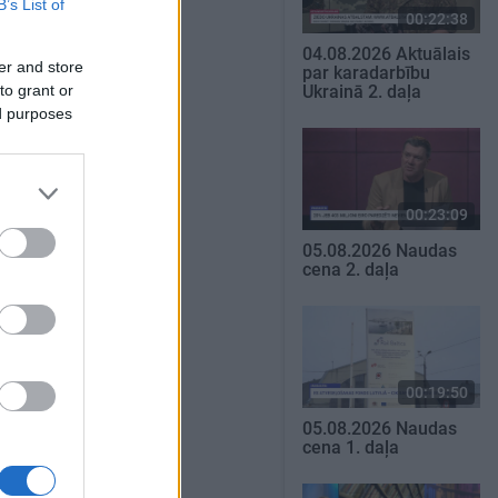
B’s List of
00:22:38
04.08.2026 Aktuālais
er and store
par karadarbību
to grant or
Ukrainā 2. daļa
ed purposes
00:23:09
05.08.2026 Naudas
cena 2. daļa
00:19:50
05.08.2026 Naudas
cena 1. daļa