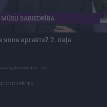
 suns aprakts? 2. daļa
socioloģijas institūta pētnieks
ūta vadošais pētnieks