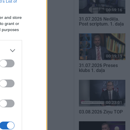
B’s List of
00:19:16
er and store
31.07.2026 Nedēļa.
to grant or
Post scriptum. 1. daļa
ed purposes
00:19:19
31.07.2026 Preses
klubs 1. daļa
00:23:01
03.08.2026 Ziņu TOP