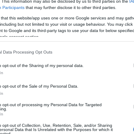
. This information may also be disclosed by us to third parties on the
IA
Participants
that may further disclose it to other third parties.
 that this website/app uses one or more Google services and may gath
including but not limited to your visit or usage behaviour. You may click 
 to Google and its third-party tags to use your data for below specifi
ogle consent section.
l Data Processing Opt Outs
o opt-out of the Sharing of my personal data.
In
o opt-out of the Sale of my Personal Data.
In
to opt-out of processing my Personal Data for Targeted
ing.
In
o opt-out of Collection, Use, Retention, Sale, and/or Sharing
ersonal Data that Is Unrelated with the Purposes for which it
lected.