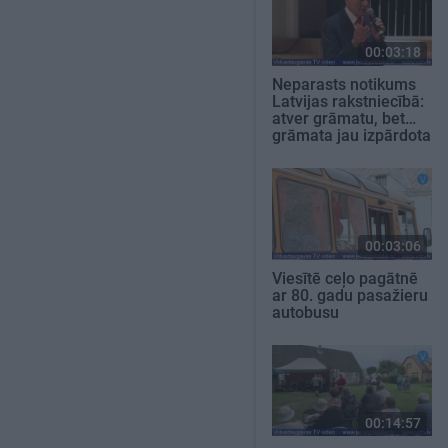
00:03:18
Neparasts notikums
Latvijas rakstniecībā:
atver grāmatu, bet…
grāmata jau izpārdota
00:03:06
Viesītē ceļo pagātnē
ar 80. gadu pasažieru
autobusu
00:14:57