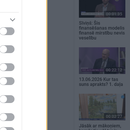
00:01:35
Sīviņš: Šis
finansēšanas modelis
finansē mirstību nevis
veselību
00:22:12
13.06.2026 Kur tas
suns aprakts? 1. daļa
00:02:27
Jāsāk ar mākoņiem,