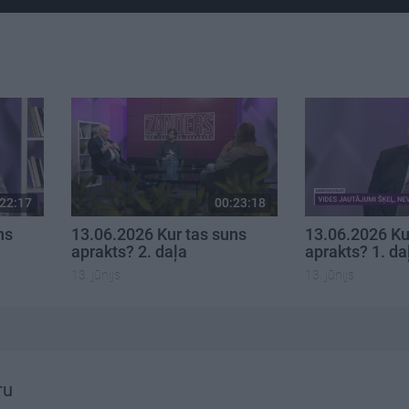
22:17
00:23:18
ns
13.06.2026 Kur tas suns
13.06.2026 Ku
aprakts? 2. daļa
aprakts? 1. da
13. jūnijs
13. jūnijs
ru