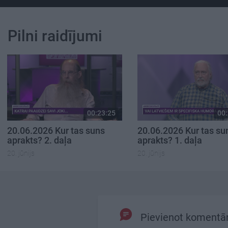
Pilni raidījumi
00:23:25
00:
20.06.2026 Kur tas suns
20.06.2026 Kur tas su
aprakts? 2. daļa
aprakts? 1. daļa
20. jūnijs
20. jūnijs
Pievienot komentā