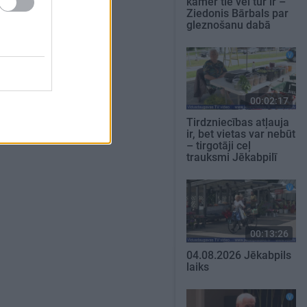
kamēr tie vēl tur ir –
Ziedonis Bārbals par
gleznošanu dabā
00:02:17
Tirdzniecības atļauja
ir, bet vietas var nebūt
– tirgotāji ceļ
trauksmi Jēkabpilī
00:13:26
04.08.2026 Jēkabpils
laiks