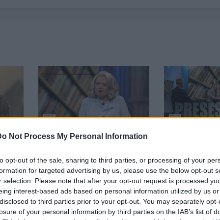
19:00
00:19:39
Do Not Process My Personal Information
par
03.08.2026 Preses klubs 1.
03.08.2026 Pr
. daļa
daļa
daļa
to opt-out of the sale, sharing to third parties, or processing of your per
3. augusts
3. augusts
formation for targeted advertising by us, please use the below opt-out s
r selection. Please note that after your opt-out request is processed y
eing interest-based ads based on personal information utilized by us or
disclosed to third parties prior to your opt-out. You may separately opt-
losure of your personal information by third parties on the IAB’s list of