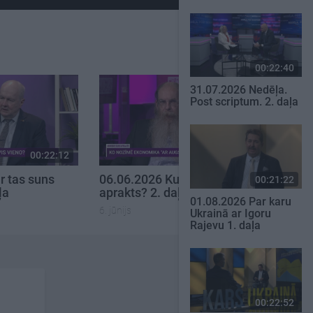
00:22:40
31.07.2026 Nedēļa.
Post scriptum. 2. daļa
00:22:12
00:23:21
r tas suns
06.06.2026 Kur tas suns
00:21:22
ļa
aprakts? 2. daļa
01.08.2026 Par karu
6. jūnijs
Ukrainā ar Igoru
Rajevu 1. daļa
00:22:52