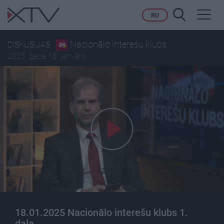
Toggl
RU
navig
Nacionālo interešu klubs
DISKUSIJAS
2025. gada 18. janvāris
18.01.2025 Nacionālo interešu klubs 1.
daļa