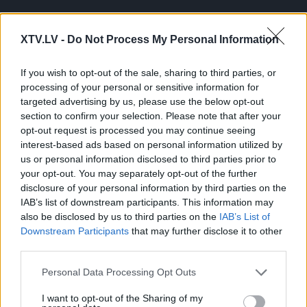
XTV.LV -
Do Not Process My Personal Information
Pilni raidījumi
If you wish to opt-out of the sale, sharing to third parties, or
processing of your personal or sensitive information for
targeted advertising by us, please use the below opt-out
section to confirm your selection. Please note that after your
opt-out request is processed you may continue seeing
interest-based ads based on personal information utilized by
us or personal information disclosed to third parties prior to
00:22:45
00:03:57
your opt-out. You may separately opt-out of the further
disclosure of your personal information by third parties on the
18.01.2025 Nacionālo
Parādnieks:
IAB’s list of downstream participants. This information may
interešu klubs 2. daļa
Demogrāfijas politika ir
also be disclosed by us to third parties on the
IAB’s List of
mērķtiecīgi jārealizē
2025. gada 18. janvāris
vairākos virzienos
Downstream Participants
that may further disclose it to other
vienlaicīgi
third parties.
2025. gada 19. janvāris
Please note that this website/app uses one or more Google
Personal Data Processing Opt Outs
services and may gather and store information including but
not limited to your visit or usage behaviour. You may click to
I want to opt-out of the Sharing of my