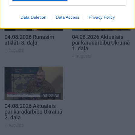
Data Deletion
Data Access
Privacy Policy
00:22:41
00:19:48
04.08.2026 Runāsim
04.08.2026 Aktuālais
atklāti 3. daļa
par karadarbību Ukrainā
1. daļa
4. augusts
4. augusts
00:22:38
04.08.2026 Aktuālais
par karadarbību Ukrainā
2. daļa
4. augusts