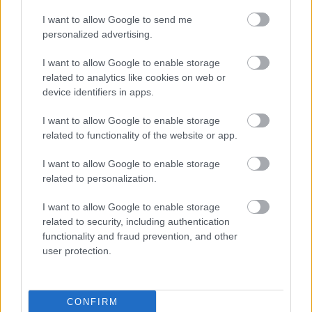
I want to allow Google to send me
personalized advertising.
Pievienot komentāru
I want to allow Google to enable storage
related to analytics like cookies on web or
device identifiers in apps.
I want to allow Google to enable storage
Populārākie video
related to functionality of the website or app.
I want to allow Google to enable storage
related to personalization.
I want to allow Google to enable storage
related to security, including authentication
00:19:37
00:23:04
functionality and fraud prevention, and other
04.08.2026 Runāsim
04.08.2026 Runāsim
user protection.
atklāti 1. daļa
atklāti 2. daļa
4. augusts
4. augusts
CONFIRM