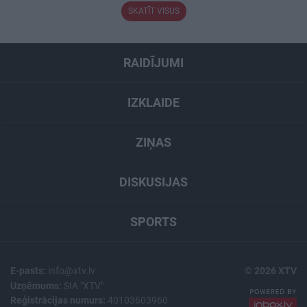
SKATĪT VISUS
RAIDĪJUMI
IZKLAIDE
ZIŅAS
DISKUSIJAS
SPORTS
E-pasts:
info@xtv.lv
© 2026 XTV
Uzņēmums:
SIA "XTV"
Reģistrācijas numurs:
40103603960