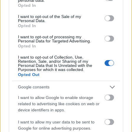
personal data.
grant or deny consent to Google and its third-party tags to
Opted In
use your data for below specified purposes in below Google
consent section.
I want to opt-out of the Sale of my
00:03:33
00:03:19
Personal Data.
Opted In
Cik efektīvi līdz šim
Jaunās māmiņas
veicināta dzimstība
ienākumu izmaiņas,
I want to opt-out of processing my
Latvijā? Kas jādara
aizejot bērna kopšanas
Personal Data for Targeted Advertising.
citādāk?
atvaļnājumā
Opted In
2025. gada 19. janvāris
2025. gada 19. janvāris
I want to opt-out of Collection, Use,
Retention, Sale, and/or Sharing of my
Personal Data that Is Unrelated with the
Purposes for which it was collected.
Opted Out
Google consents
00:02:54
I want to allow Google to enable storage
Elīna Treija: Politiķi
related to advertising like cookies on web or
skatās īstermiņā uz
device identifiers in apps.
nākošo vēlēšanu
termiņu
I want to allow my user data to be sent to
2025. gada 19. janvāris
Google for online advertising purposes.