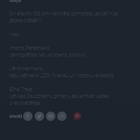
Cik efektīvi līdz šim veicināta dzimstība Latvijā? Kas
jādara citādāk?
Viesi:
Imants Parādnieks,
demogrāfijas lietu eksperts, politiķis
Jānis Hermanis,
datu pētnieks,LDDK finanšu un nodokļu eksperts
Elīna Treija,
Latvijas Daudzbērnu ģimeņu apvienības valdes
priekšsēdētāja
Ieteikt