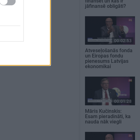
finansēt un kas ir
jāfinansē obligāti?
00:02:53
Atveseļošanās fonda
un Eiropas fondu
pienesums Latvijas
ekonomikai
00:01:28
Māris Kučinskis:
Esam pieradināti, ka
nauda nāk viegli