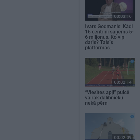
00:03:16
Ivars Godmanis: Kādi
16 centriņi saņems 5-
6 miljonus. Ko viņi
darīs? Taisīs
platformas...
00:02:14
“Viesītes apļi” pulcē
vairāk dalībnieku
nekā pērn
00:02:09