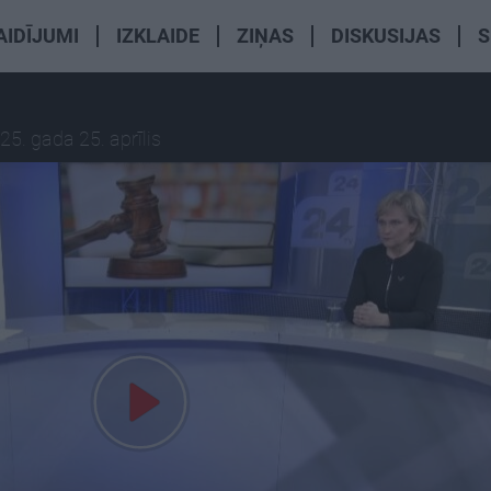
AIDĪJUMI
IZKLAIDE
ZIŅAS
DISKUSIJAS
S
25. gada 25. aprīlis