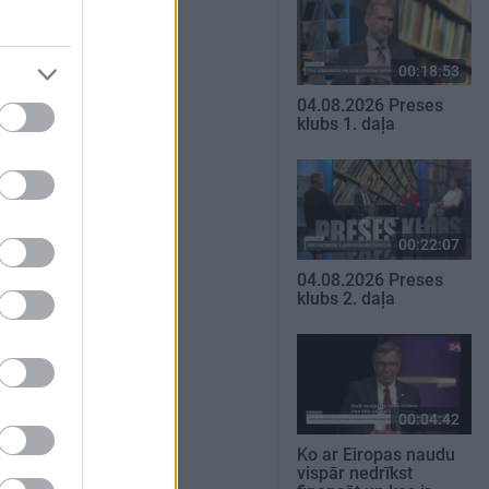
00:18:53
04.08.2026 Preses
klubs 1. daļa
00:22:07
04.08.2026 Preses
klubs 2. daļa
00:04:42
Ko ar Eiropas naudu
vispār nedrīkst