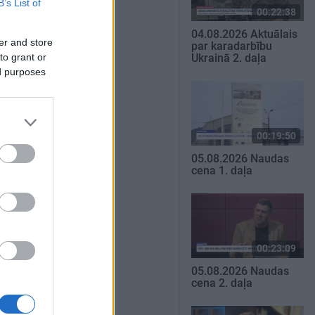
B’s List of
00:22:38
04.08.2026 Aktuālais
er and store
par karadarbību
to grant or
Ukrainā 2. daļa
ed purposes
00:19:50
05.08.2026 Naudas
cena 1. daļa
00:23:09
05.08.2026 Naudas
cena 2. daļa