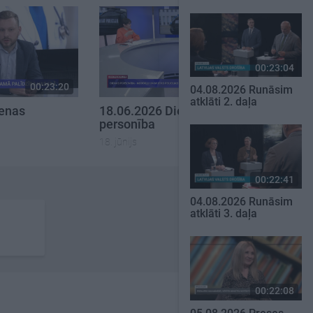
00:23:04
00:23:20
00:23:08
04.08.2026 Runāsim
atklāti 2. daļa
ienas
18.06.2026 Dienas
personība
18. jūnijs
00:22:41
04.08.2026 Runāsim
atklāti 3. daļa
00:22:08