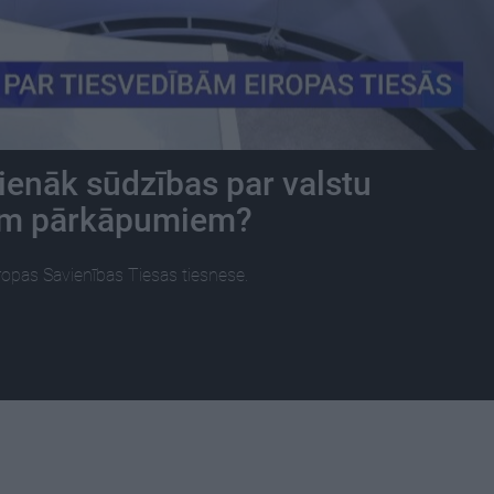
 ienāk sūdzības par valstu
iem pārkāpumiem?
ropas Savienības Tiesas tiesnese.