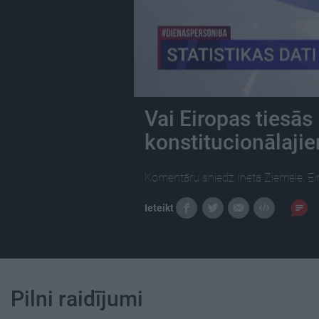
Vai Eiropas tiesās
konstitucionālaj
Komentāru sniedz Ineta Ziemele, Ei
Ieteikt
Pilni raidījumi