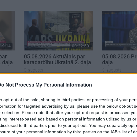
19:14
00:22:50
par
05.08.2026 Aktuālais par
05.08.2026 Pr
. daļa
karadarbību Ukrainā 2. daļa
daļa
5. augusts
5. augusts
Do Not Process My Personal Information
to opt-out of the sale, sharing to third parties, or processing of your per
formation for targeted advertising by us, please use the below opt-out s
r selection. Please note that after your opt-out request is processed y
eing interest-based ads based on personal information utilized by us or
disclosed to third parties prior to your opt-out. You may separately opt-
losure of your personal information by third parties on the IAB’s list of