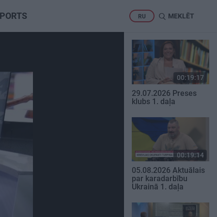
PORTS
MEKLĒT
RU
00:19:17
29.07.2026 Preses
klubs 1. daļa
00:19:14
05.08.2026 Aktuālais
par karadarbību
Ukrainā 1. daļa