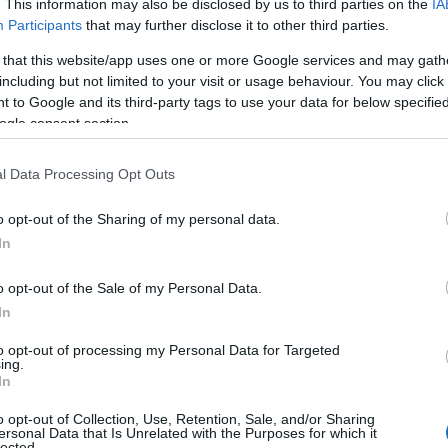
. This information may also be disclosed by us to third parties on the
IA
Participants
that may further disclose it to other third parties.
 that this website/app uses one or more Google services and may gath
including but not limited to your visit or usage behaviour. You may click 
 to Google and its third-party tags to use your data for below specifi
ogle consent section.
l Data Processing Opt Outs
o opt-out of the Sharing of my personal data.
In
o opt-out of the Sale of my Personal Data.
In
to opt-out of processing my Personal Data for Targeted
ing.
In
o opt-out of Collection, Use, Retention, Sale, and/or Sharing
ersonal Data that Is Unrelated with the Purposes for which it
lected.