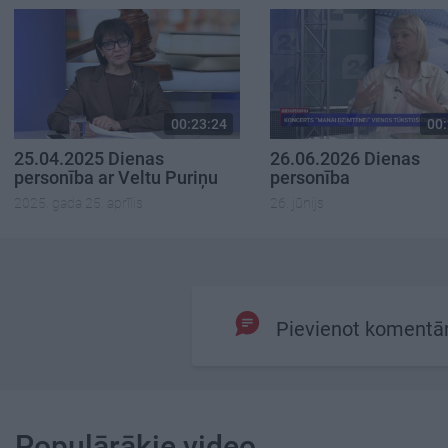
00:23:24
00:
25.04.2025 Dienas
26.06.2026 Dienas
personība ar Veltu Puriņu
personība
2025. gada 25. aprīlis
26. jūnijs
Pievienot komentā
Populārākie video