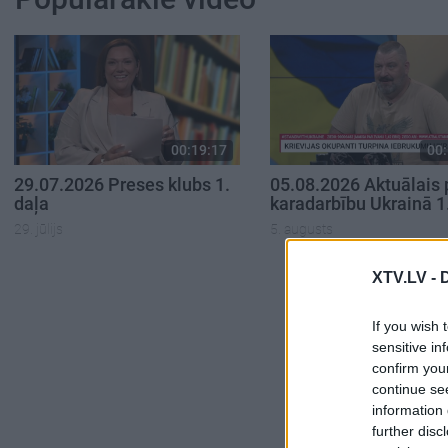
00:19:17
00:
29.07.2026 Preses klubs 1.
05.08.2026 Aktuālais 
daļa
karadarbību Ukrainā 1
29. jūlijs
5. augusts
XTV.LV -
If you wish 
sensitive in
confirm you
continue se
information 
further disc