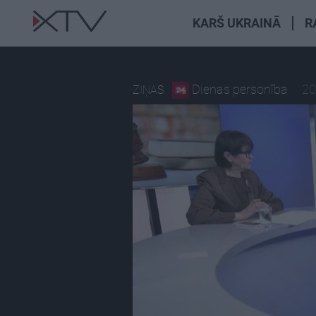
KARŠ UKRAINĀ
R
Dienas personība
20
ZIŅAS