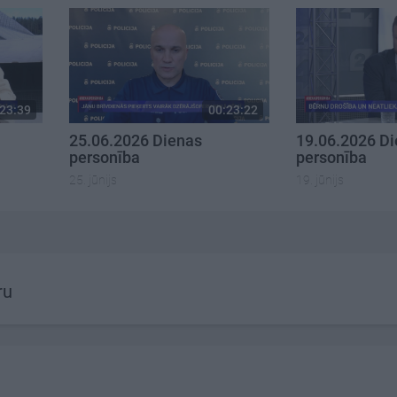
23:39
00:23:22
25.06.2026 Dienas
19.06.2026 D
personība
personība
25. jūnijs
19. jūnijs
ru