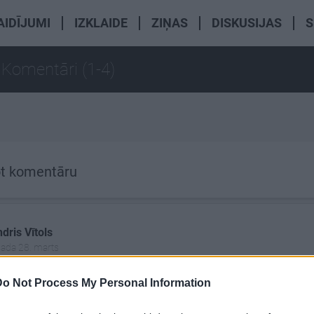
AIDĪJUMI
IZKLAIDE
ZIŅAS
DISKUSIJAS
S
a
Komentāri (1-4)
t komentāru
dris Vītols
gada 28. marts
kpelnis no ZZS neejot uz Maximu (pēc Zolitūdes). ... Mel
Do Not Process My Personal Information
mazinātāju partijas''. ... Paša partija arī vainīga, ka bija nep
noteikumi, kuri noveda pie traģiskām sekām (netika aptu