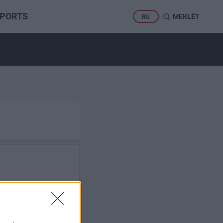
PORTS
MEKLĒT
RU
īgs populists
ilnīgi
rēta kļūdaina