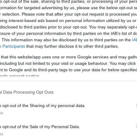
to opt-out of the sale, sharing to third parties, or processing of your per
prināšana). ... Veikals bija cietušais.. .. nevis projektētājs..
formation for targeted advertising by us, please use the below opt-out s
r selection. Please note that after your opt-out request is processed y
Patīk
eing interest-based ads based on personal information utilized by us or
disclosed to third parties prior to your opt-out. You may separately opt-
losure of your personal information by third parties on the IAB’s list of
. This information may also be disclosed by us to third parties on the
IA
dris Vītols
Participants
that may further disclose it to other third parties.
gada 28. marts
 that this website/app uses one or more Google services and may gath
askaidrotu R.Dimantai un citiem ''robežu slēdzējiem'', ka
including but not limited to your visit or usage behaviour. You may click 
u un līdzīgas lietas vajag pārdot Krievijai, lai viņi iztērē 
 to Google and its third-party tags to use your data for below specifi
kara finansēšanai. ... Nevajag pārdot to, kas var noderēt
ogle consent section.
 Pirkt gan viņu preces nevajadzētu... ...
l Data Processing Opt Outs
Patīk
o opt-out of the Sharing of my personal data.
In
tūrs Ozols
gada 29. marts
o opt-out of the Sale of my Personal Data.
In
zcietību klausījos cik izmisīgi cien. Dimante cīnījās par vē