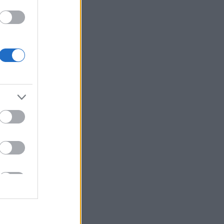
zskatu
 Krieviju
vakar tv
utalitātē un
araugiem !
os mēnešos
ām ,kādas