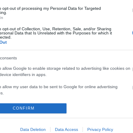
noliedz Tramps un kategoriski pieprasa pieliešanos viņa u
to opt-out of processing my Personal Data for Targeted
ing.
In
Patīk
o opt-out of Collection, Use, Retention, Sale, and/or Sharing
ersonal Data that Is Unrelated with the Purposes for which it
lected.
Out
tūrs Ozols
gada 29. marts
consents
 sasniegt Tramps un miljardieri ap viņu ? Šī draudzība pret
o allow Google to enable storage related to advertising like cookies on
skatās ārēji ,saķeršanās ar ES27 , Kanādu , tarifu kari un 
evice identifiers in apps.
eo par imigrantu izraidīšanu ar noformējumu ,kas savā br
o allow my user data to be sent to Google for online advertising
citas rases cilvēkiem līdzinājās hitlerisma sliktākajiem p
s.
irmkārt ,vispārēju nestabilitāti un nelīdzsvarotību . Div
 ,liek domāt par pirmajā mirklī neieraugamām priekšrocīb
to allow Google to send me personalized advertising.
CONFIRM
ktības virpulī cer iegūt Trampa komanda.
o allow Google to enable storage related to analytics like cookies on
Patīk
evice identifiers in apps.
Data Deletion
Data Access
Privacy Policy