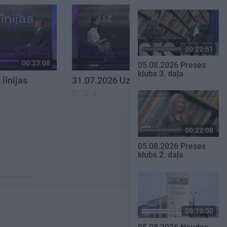
00:22:51
00:23:08
00:22:18
05.08.2026 Preses
klubs 3. daļa
līnijas
31.07.2026 Uz līnijas
31. jūlijs
00:22:08
05.08.2026 Preses
klubs 2. daļa
00:19:50