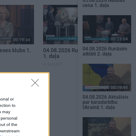
05.08.2026 Naudas
cena 1. daļa
00:23:04
00:19:34
00:19:37
04.08.2026 Runāsim
eses klubs 1.
04.08.2026 Runāsim atklāti
atklāti 2. daļa
1. daļa
4. augusts
SKATĪT VISUS
00:19:48
04.08.2026 Aktuālais
sonal or
par karadarbību
ection to
Ukrainā 1. daļa
ou may
 personal
out of the
 downstream