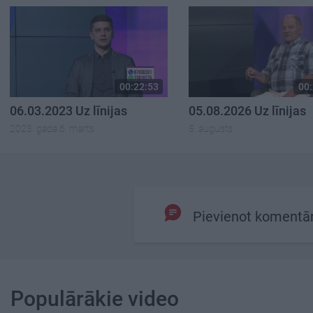
00:22:53
00:
06.03.2023 Uz līnijas
05.08.2026 Uz līnijas
2023. gada 6. marts
5. augusts
Pievienot komentā
Populārākie video