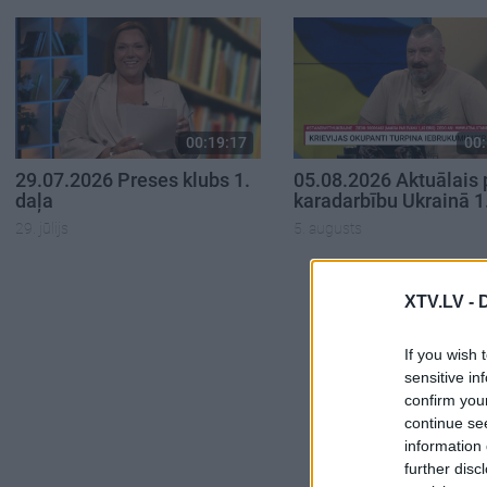
00:19:17
00:
29.07.2026 Preses klubs 1.
05.08.2026 Aktuālais 
daļa
karadarbību Ukrainā 1
29. jūlijs
5. augusts
XTV.LV -
If you wish 
sensitive in
confirm you
continue se
information 
further disc