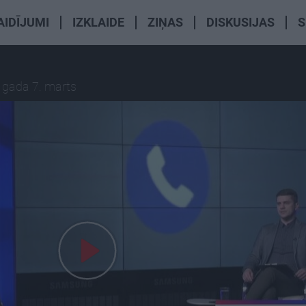
AIDĪJUMI
IZKLAIDE
ZIŅAS
DISKUSIJAS
S
 gada 7. marts