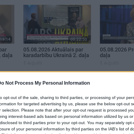
19:14
00:22:50
par
05.08.2026 Aktuālais par
05.08.2026 Pr
. daļa
karadarbību Ukrainā 2. daļa
daļa
5. augusts
5. augusts
Do Not Process My Personal Information
to opt-out of the sale, sharing to third parties, or processing of your per
formation for targeted advertising by us, please use the below opt-out s
r selection. Please note that after your opt-out request is processed y
eing interest-based ads based on personal information utilized by us or
disclosed to third parties prior to your opt-out. You may separately opt-
losure of your personal information by third parties on the IAB’s list of