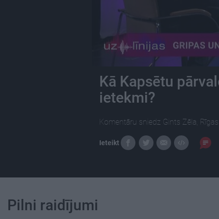
Kā Kapsētu pārval
ietekmi?
Komentāru sniedz Gints Zēla, Rīgas 
Ieteikt
Pilni raidījumi