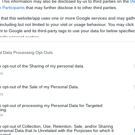
. This information may also be disclosed by us to third parties on the
IA
Participants
that may further disclose it to other third parties.
 that this website/app uses one or more Google services and may gath
including but not limited to your visit or usage behaviour. You may click 
 to Google and its third-party tags to use your data for below specifi
ogle consent section.
l Data Processing Opt Outs
o opt-out of the Sharing of my personal data.
In
o opt-out of the Sale of my Personal Data.
In
to opt-out of processing my Personal Data for Targeted
ing.
In
o opt-out of Collection, Use, Retention, Sale, and/or Sharing
ersonal Data that Is Unrelated with the Purposes for which it
lected.