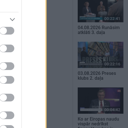
00:22:41
04.08.2026 Runāsim
atklāti 3. daļa
00:22:16
03.08.2026 Preses
klubs 2. daļa
00:04:42
Ko ar Eiropas naudu
vispār nedrīkst