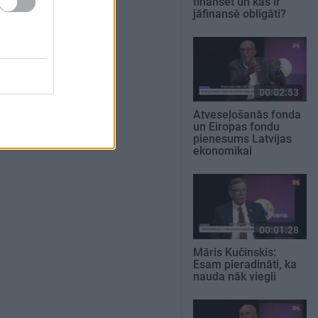
finansēt un kas ir
jāfinansē obligāti?
00:02:53
Atveseļošanās fonda
un Eiropas fondu
pienesums Latvijas
ekonomikai
00:01:28
Māris Kučinskis:
Esam pieradināti, ka
nauda nāk viegli