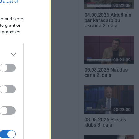
B’s List of
00:22:38
04.08.2026 Aktuālais
er and store
par karadarbību
to grant or
Ukrainā 2. daļa
ed purposes
00:23:09
05.08.2026 Naudas
cena 2. daļa
00:22:30
03.08.2026 Preses
klubs 3. daļa