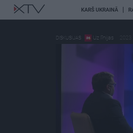
KARŠ UKRAINĀ
R
Uz līnijas
2023.
DISKUSIJAS