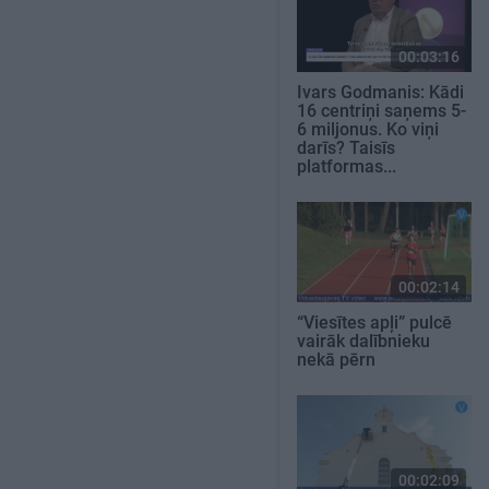
00:03:16
Ivars Godmanis: Kādi
16 centriņi saņems 5-
6 miljonus. Ko viņi
darīs? Taisīs
platformas...
00:02:14
“Viesītes apļi” pulcē
vairāk dalībnieku
nekā pērn
00:02:09