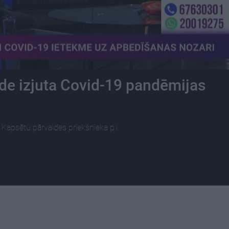
de izjuta Covid-19 pandēmijas
Kapsētu pārvaldes priekšnieka p.i.