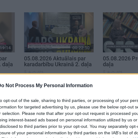
19:14
00:22:50
par
05.08.2026 Aktuālais par
05.08.2026 Pr
. daļa
karadarbību Ukrainā 2. daļa
daļa
5. augusts
5. augusts
Do Not Process My Personal Information
to opt-out of the sale, sharing to third parties, or processing of your per
formation for targeted advertising by us, please use the below opt-out s
r selection. Please note that after your opt-out request is processed y
eing interest-based ads based on personal information utilized by us or
disclosed to third parties prior to your opt-out. You may separately opt-
losure of your personal information by third parties on the IAB’s list of