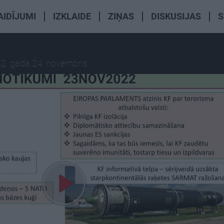
AIDĪJUMI
IZKLAIDE
ZIŅAS
DISKUSIJAS
S
2. gada 24. novembris