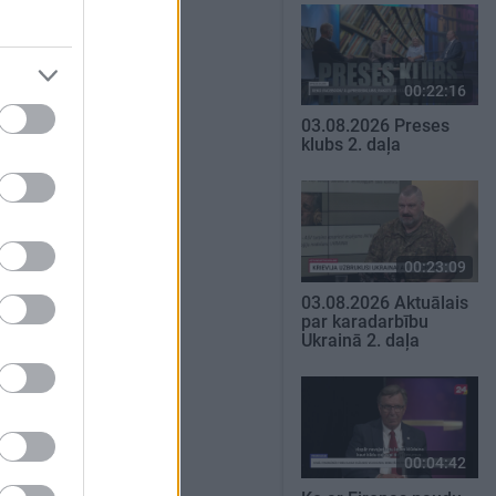
00:22:16
03.08.2026 Preses
klubs 2. daļa
00:23:09
03.08.2026 Aktuālais
par karadarbību
Ukrainā 2. daļa
00:04:42