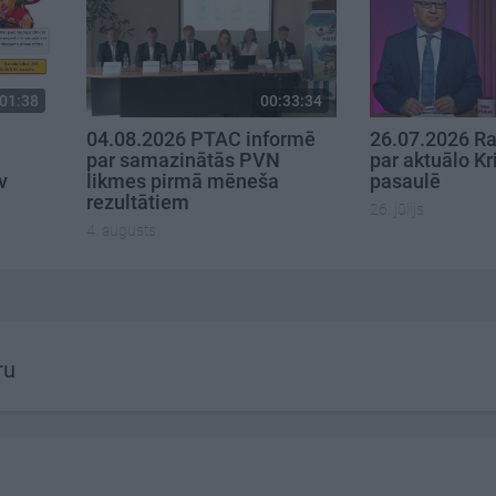
01:38
00:33:34
04.08.2026 PTAC informē
26.07.2026 Ra
par samazinātās PVN
par aktuālo Kr
v
likmes pirmā mēneša
pasaulē
rezultātiem
26. jūlijs
4. augusts
ru