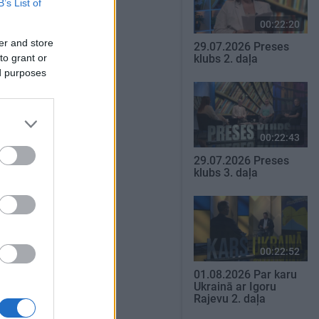
B’s List of
00:22:20
er and store
29.07.2026 Preses
to grant or
klubs 2. daļa
ed purposes
00:22:43
29.07.2026 Preses
klubs 3. daļa
00:22:52
01.08.2026 Par karu
Ukrainā ar Igoru
Rajevu 2. daļa