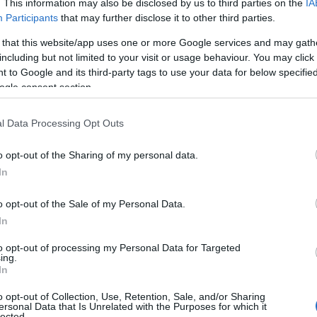
. This information may also be disclosed by us to third parties on the
IA
Participants
that may further disclose it to other third parties.
 that this website/app uses one or more Google services and may gath
including but not limited to your visit or usage behaviour. You may click 
 to Google and its third-party tags to use your data for below specifi
ogle consent section.
l Data Processing Opt Outs
o opt-out of the Sharing of my personal data.
In
o opt-out of the Sale of my Personal Data.
In
to opt-out of processing my Personal Data for Targeted
ing.
In
o opt-out of Collection, Use, Retention, Sale, and/or Sharing
ersonal Data that Is Unrelated with the Purposes for which it
lected.