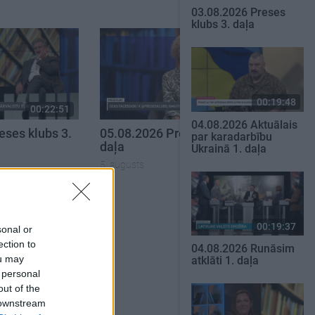
03.08.2026 Preses
klubs 3. daļa
00:19:48
00:22:51
00:19:34
04.08.2026 Aktuālais
eses klubs 3.
05.08.2026 Preses klubs 1.
par karadarbību
daļa
Ukrainā 1. daļa
5. augusts
SKATĪT VISUS
00:19:37
sonal or
ection to
04.08.2026 Runāsim
ou may
atklāti 1. daļa
 personal
out of the
 downstream