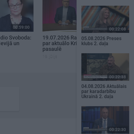
00:59:00
00:59:00
00:22:08
dio Svoboda:
19.07.2026 Radio Svoboda:
05.08.2026 Preses
ievijā un
par aktuālo Krievijā un
klubs 2. daļa
pasaulē
19. jūlijs
00:22:38
04.08.2026 Aktuālais
par karadarbību
Ukrainā 2. daļa
00:22:30