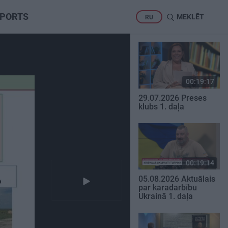
PORTS
MEKLĒT
RU
00:19:17
29.07.2026 Preses
klubs 1. daļa
00:19:14
05.08.2026 Aktuālais
par karadarbību
Ukrainā 1. daļa