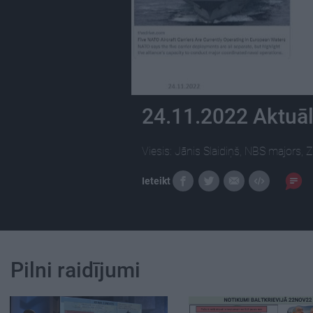
24.11.2022 Aktuāla
Viesis: Jānis Slaidiņš, NBS majors,
Ieteikt
Pilni raidījumi