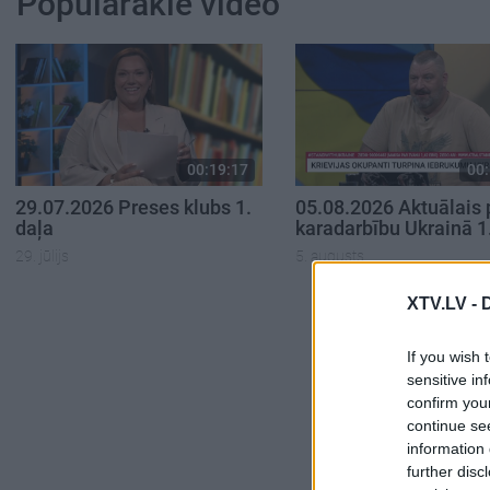
Populārākie video
00:19:17
00:
29.07.2026 Preses klubs 1.
05.08.2026 Aktuālais 
daļa
karadarbību Ukrainā 1
29. jūlijs
5. augusts
XTV.LV -
If you wish 
sensitive in
confirm you
continue se
information 
further disc