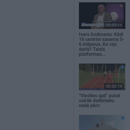
00:03:16
Ivars Godmanis: Kādi
16 centriņi saņems 5-
6 miljonus. Ko viņi
darīs? Taisīs
platformas...
00:02:14
“Viesītes apļi” pulcē
vairāk dalībnieku
nekā pērn