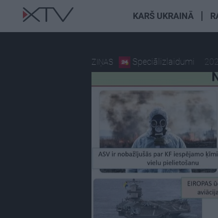
KARŠ UKRAINĀ
R
Speciālizlaidumi
202
ZIŅAS