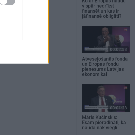
Ko ar Eiropas naudu
vispār nedrīkst
finansēt un kas ir
jāfinansē obligāti?
00:02:53
Atveseļošanās fonda
un Eiropas fondu
pienesums Latvijas
ekonomikai
00:01:28
Māris Kučinskis:
Esam pieradināti, ka
nauda nāk viegli