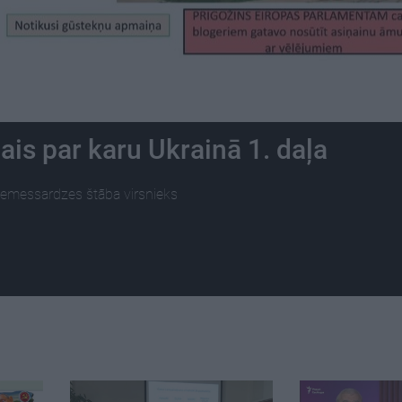
is par karu Ukrainā 1. daļa
 Zemessardzes štāba virsnieks