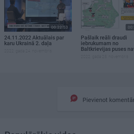
00:22:53
00:
24.11.2022 Aktuālais par
Pašlaik reāli draudi
karu Ukrainā 2. daļa
iebrukumam no
Baltkrievijas puses na
2022. gada 24. novembris
2022. gada 25. novembris
Pievienot komentā