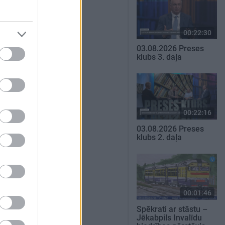
00:22:30
03.08.2026 Preses
klubs 3. daļa
00:22:16
03.08.2026 Preses
klubs 2. daļa
00:01:46
Spēkrati ar stāstu –
Jēkabpils Invalīdu