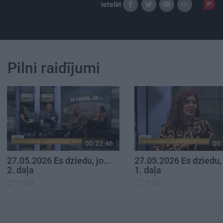
Ieteikt
Pilni raidījumi
00:22:46
00:
27.05.2026 Es dziedu, jo...
27.05.2026 Es dziedu, 
2. daļa
1. daļa
27. maijs
27. maijs