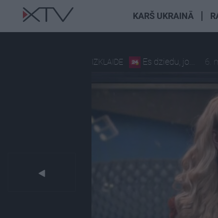
KARŠ UKRAINĀ
R
Es dziedu, jo...
6. 
IZKLAIDE