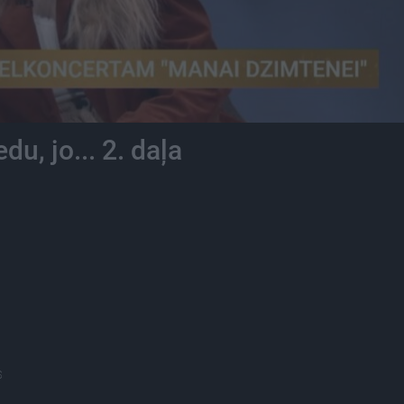
u, jo... 2. daļa
s