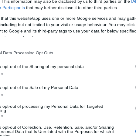
. This information may also be disclosed by us to third parties on the
IA
Participants
that may further disclose it to other third parties.
 that this website/app uses one or more Google services and may gath
including but not limited to your visit or usage behaviour. You may click 
 to Google and its third-party tags to use your data for below specifi
ogle consent section.
l Data Processing Opt Outs
o opt-out of the Sharing of my personal data.
In
o opt-out of the Sale of my Personal Data.
In
to opt-out of processing my Personal Data for Targeted
ing.
In
o opt-out of Collection, Use, Retention, Sale, and/or Sharing
ersonal Data that Is Unrelated with the Purposes for which it
lected.