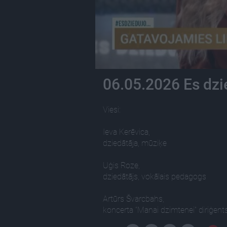
06.05.2026 Es dzied
Viesi:
Ieva Kerēvica,
dziedātāja, mūziķe
Uģis Roze,
dziedātājs, vokālais pedagogs
Artūrs Švarcbahs,
koncerta “Manai dzimtenei” diriģent