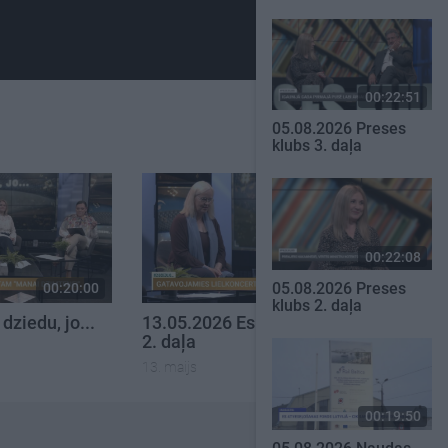
00:22:51
05.08.2026 Preses
klubs 3. daļa
00:22:08
05.08.2026 Preses
00:20:00
00:23:20
klubs 2. daļa
dziedu, jo...
13.05.2026 Es dziedu, jo...
2. daļa
13. maijs
00:19:50