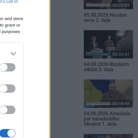
B’s List of
00:23:09
05.08.2026 Naudas
er and store
cena 2. daļa
to grant or
ed purposes
00:22:41
04.08.2026 Runāsim
atklāti 3. daļa
00:19:48
04.08.2026 Aktuālais
par karadarbību
Ukrainā 1. daļa