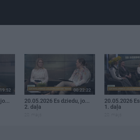
19:52
00:22:22
jo...
20.05.2026 Es dziedu, jo...
20.05.2026 Es 
2. daļa
1. daļa
20. maijs
20. maijs