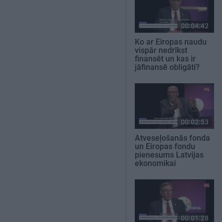
00:04:42
Ko ar Eiropas naudu
vispār nedrīkst
finansēt un kas ir
jāfinansē obligāti?
00:02:53
Atveseļošanās fonda
un Eiropas fondu
pienesums Latvijas
ekonomikai
00:01:28