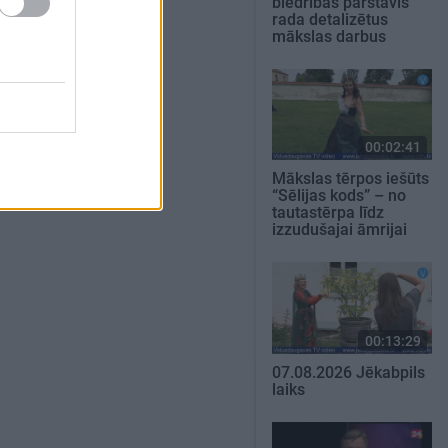
biedrības pārstāvis
rada detalizētus
mākslas darbus
00:02:41
Mākslas tērpos iešūts
“Sēlijas kods” – no
tautastērpa līdz
izzudušajai āmrijai
00:13:29
07.08.2026 Jēkabpils
laiks