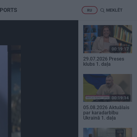
PORTS
MEKLĒT
RU
00:19:17
29.07.2026 Preses
klubs 1. daļa
00:19:14
05.08.2026 Aktuālais
par karadarbību
Ukrainā 1. daļa