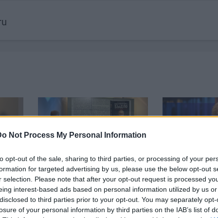
ru
Do Not Process My Personal Information
19:14
00:22:50
to opt-out of the sale, sharing to third parties, or processing of your per
par
05.08.2026 Aktuālais par
05.08.2026 Pr
formation for targeted advertising by us, please use the below opt-out s
. daļa
karadarbību Ukrainā 2. daļa
daļa
r selection. Please note that after your opt-out request is processed y
eing interest-based ads based on personal information utilized by us or
5. augusts
5. augusts
disclosed to third parties prior to your opt-out. You may separately opt-
losure of your personal information by third parties on the IAB’s list of