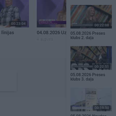
00:23:04
00:22:38
00:22:08
līnijas
04.08.2026 Uz līnijas
05.08.2026 Preses
klubs 2. daļa
4. augusts
00:22:51
05.08.2026 Preses
klubs 3. daļa
00:19:50