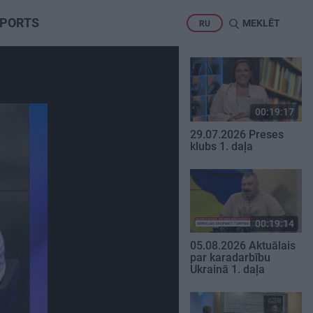
PORTS
MEKLĒT
RU
00:19:17
29.07.2026 Preses
klubs 1. daļa
00:19:14
05.08.2026 Aktuālais
par karadarbību
Ukrainā 1. daļa