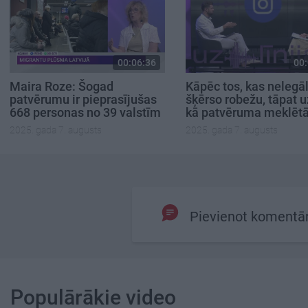
00:06:36
00:
Maira Roze: Šogad
Kāpēc tos, kas nelegāl
patvērumu ir pieprasījušas
šķērso robežu, tāpat u
668 personas no 39 valstīm
kā patvēruma meklētā
2025. gada 7. augusts
2025. gada 7. augusts
Pievienot komentā
Populārākie video