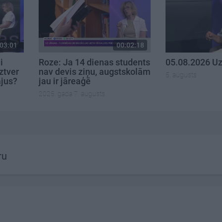
03:01
00:02:18
i
Roze: Ja 14 dienas students
05.08.2026 Uz 
ztver
nav devis ziņu, augstskolām
5. augusts
jus?
jau ir jāreaģē
2025. gada 7. augusts
ru