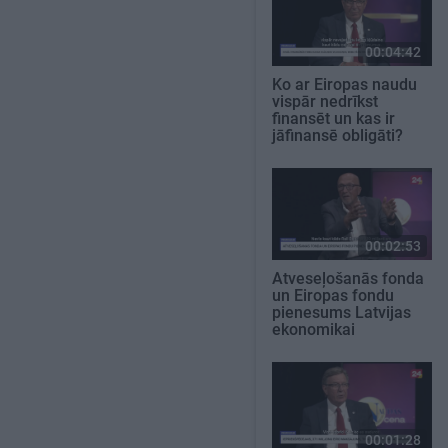
00:04:42
Ko ar Eiropas naudu
vispār nedrīkst
finansēt un kas ir
jāfinansē obligāti?
00:02:53
Atveseļošanās fonda
un Eiropas fondu
pienesums Latvijas
ekonomikai
00:01:28