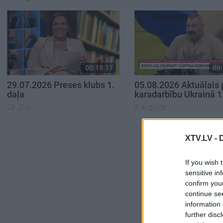
00:19:17
00:
29.07.2026 Preses klubs 1.
05.08.2026 Aktuālais 
daļa
karadarbību Ukrainā 1
29. jūlijs
5. augusts
XTV.LV -
If you wish 
sensitive in
confirm you
continue se
information 
further disc