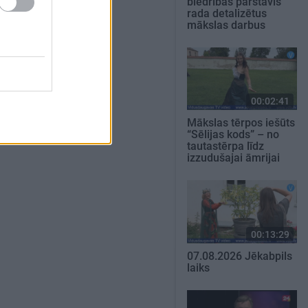
biedrības pārstāvis
rada detalizētus
mākslas darbus
00:02:41
Mākslas tērpos iešūts
“Sēlijas kods” – no
tautastērpa līdz
izzudušajai āmrijai
00:13:29
07.08.2026 Jēkabpils
laiks