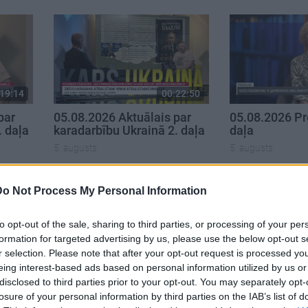
19:14
00:22:50
par
05.08.2026 Aktuālais par
05.08.2026 Pr
. daļa
karadarbību Ukrainā 2. daļa
daļa
5. augusts
5. augusts
Do Not Process My Personal Information
to opt-out of the sale, sharing to third parties, or processing of your per
formation for targeted advertising by us, please use the below opt-out s
r selection. Please note that after your opt-out request is processed y
eing interest-based ads based on personal information utilized by us or
disclosed to third parties prior to your opt-out. You may separately opt-
losure of your personal information by third parties on the IAB’s list of