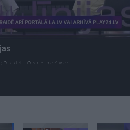
jas
rācijas lietu pārvaldes priekšniece.