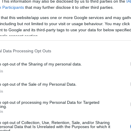
. This information may also be disclosed by us to third parties on the
IA
Participants
that may further disclose it to other third parties.
 that this website/app uses one or more Google services and may gath
including but not limited to your visit or usage behaviour. You may click 
 to Google and its third-party tags to use your data for below specifi
ogle consent section.
l Data Processing Opt Outs
o opt-out of the Sharing of my personal data.
In
o opt-out of the Sale of my Personal Data.
In
to opt-out of processing my Personal Data for Targeted
ing.
In
o opt-out of Collection, Use, Retention, Sale, and/or Sharing
ersonal Data that Is Unrelated with the Purposes for which it
lected.