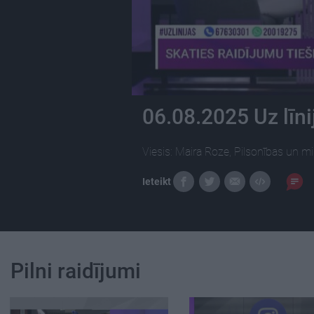
06.08.2025 Uz līni
Viesis: Maira Roze, Pilsonības un mig
Ieteikt
Pilni raidījumi