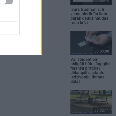
00:02:15
Ivars Godmanis: Ir
viena pierādīta lieta -
pārāk daudz naudas
rada krīzi
00:03:08
Vai studentiem
obligāti būtu jāapgūst
finanšu pratība?
Jēkabpilī sastapto
iedzīvotāju domas
dalās
00:02:11