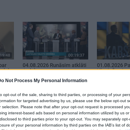
19:48
00:19:37
par
04.08.2026 Runāsim atklāti
01.08.2026 Pa
. daļa
1. daļa
Ukrainā ar Igo
daļa
4. augusts
Do Not Process My Personal Information
1. augusts
to opt-out of the sale, sharing to third parties, or processing of your per
formation for targeted advertising by us, please use the below opt-out s
r selection. Please note that after your opt-out request is processed y
eing interest-based ads based on personal information utilized by us or
disclosed to third parties prior to your opt-out. You may separately opt-
losure of your personal information by third parties on the IAB’s list of