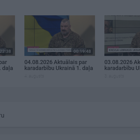
22:38
00:19:48
par
04.08.2026 Aktuālais par
03.08.2026 Ak
. daļa
karadarbību Ukrainā 1. daļa
karadarbību U
4. augusts
3. augusts
ru