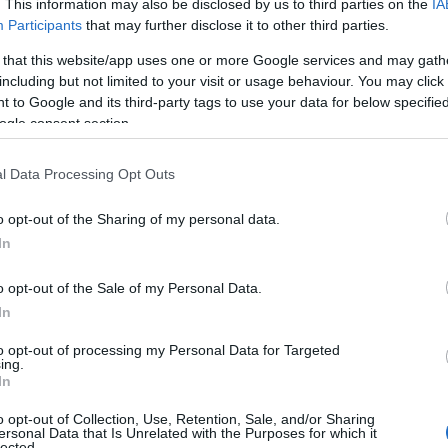
. This information may also be disclosed by us to third parties on the
IA
Participants
that may further disclose it to other third parties.
 that this website/app uses one or more Google services and may gath
including but not limited to your visit or usage behaviour. You may click 
 to Google and its third-party tags to use your data for below specifi
ogle consent section.
l Data Processing Opt Outs
o opt-out of the Sharing of my personal data.
In
o opt-out of the Sale of my Personal Data.
In
to opt-out of processing my Personal Data for Targeted
ing.
In
o opt-out of Collection, Use, Retention, Sale, and/or Sharing
ersonal Data that Is Unrelated with the Purposes for which it
lected.