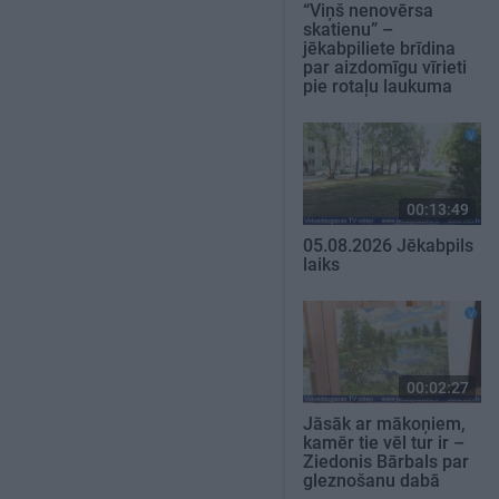
“Viņš nenovērsa
skatienu” –
jēkabpiliete brīdina
par aizdomīgu vīrieti
pie rotaļu laukuma
00:13:49
05.08.2026 Jēkabpils
laiks
00:02:27
Jāsāk ar mākoņiem,
kamēr tie vēl tur ir –
Ziedonis Bārbals par
gleznošanu dabā