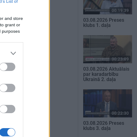
B’s List of
00:19:39
er and store
03.08.2026 Preses
to grant or
klubs 1. daļa
ed purposes
00:23:09
03.08.2026 Aktuālais
par karadarbību
Ukrainā 2. daļa
00:22:30
03.08.2026 Preses
klubs 3. daļa