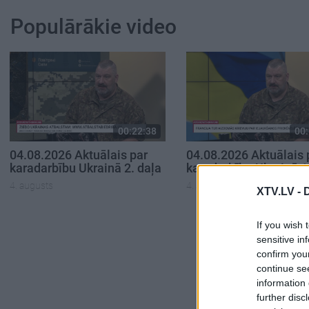
Populārākie video
00:22:38
00:
04.08.2026 Aktuālais par
04.08.2026 Aktuālais 
karadarbību Ukrainā 2. daļa
karadarbību Ukrainā 1
4. augusts
4. augusts
XTV.LV -
If you wish 
sensitive in
confirm you
continue se
information 
further disc