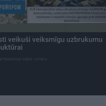
sti veikuši veiksmīgu uzbrukumu
ruktūrai
Zemessardzes štāba virsnieks.