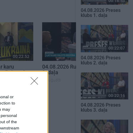
00:18:53
04.08.2026 Preses
klubs 1. daļa
00:22:07
00:22:52
00:23:04
04.08.2026 Preses
klubs 2. daļa
r karu
04.08.2026 Runāsim atklāti
ru Rajevu 2.
2. daļa
4. augusts
00:22:16
sonal or
SKATĪT VISUS
ection to
04.08.2026 Preses
ou may
klubs 3. daļa
 personal
out of the
 downstream