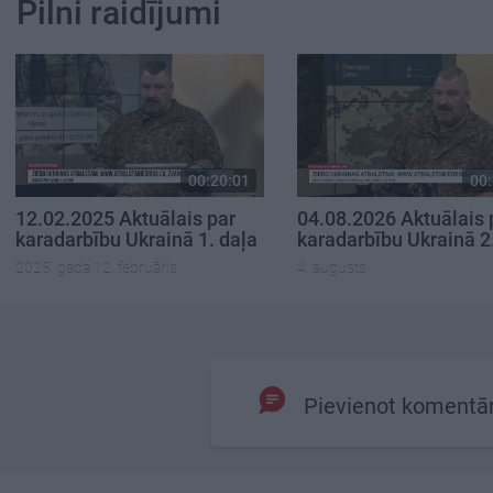
Pilni raidījumi
00:20:01
00:
12.02.2025 Aktuālais par
04.08.2026 Aktuālais 
karadarbību Ukrainā 1. daļa
karadarbību Ukrainā 2
2025. gada 12. februāris
4. augusts
Pievienot komentā