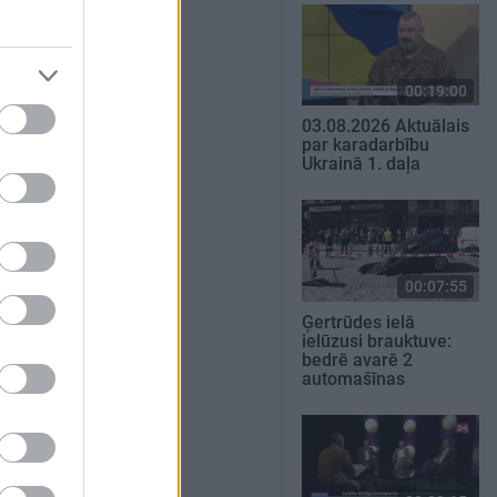
00:19:00
03.08.2026 Aktuālais
par karadarbību
Ukrainā 1. daļa
00:07:55
Ģertrūdes ielā
ielūzusi brauktuve:
bedrē avarē 2
automašīnas