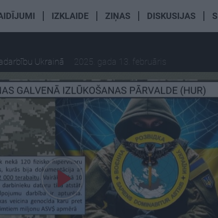
AIDĪJUMI
IZKLAIDE
ZIŅAS
DISKUSIJAS
S
radarbību Ukrainā
2025. gada 13. februāris