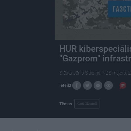
HUR kiberspeciāli
"Gazprom" infrast
Stāsta Jānis Slaidiņš, NBS majors, 
Ieteikt
Tēmas
Karš Ukrainā