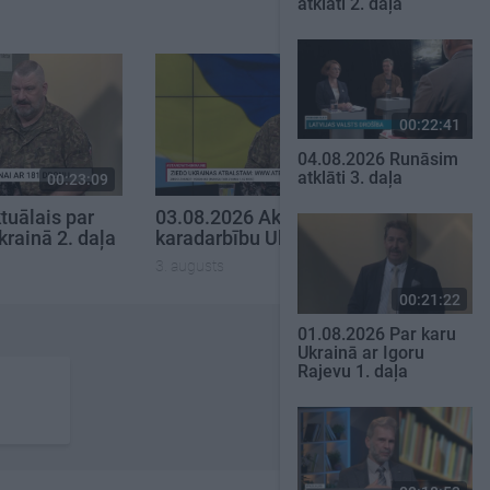
atklāti 2. daļa
00:22:41
04.08.2026 Runāsim
atklāti 3. daļa
00:23:09
00:19:00
tuālais par
03.08.2026 Aktuālais par
krainā 2. daļa
karadarbību Ukrainā 1. daļa
3. augusts
00:21:22
01.08.2026 Par karu
Ukrainā ar Igoru
Rajevu 1. daļa