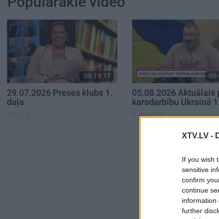
Populārākie video
00:19:17
00:
29.07.2026 Preses klubs 1.
05.08.2026 Aktuālais 
daļa
karadarbību Ukrainā 1
29. jūlijs
5. augusts
XTV.LV -
If you wish 
sensitive in
confirm you
continue se
information 
further disc