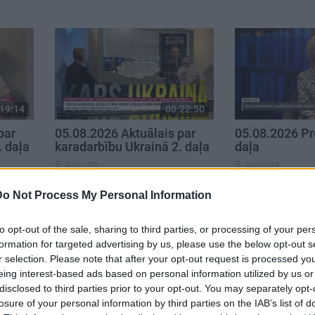
19:14
00:22:50
par
05.08.2026 Aktuālais par
05.08.2026 Pr
. daļa
karadarbību Ukrainā 2. daļa
daļa
5. augusts
5. augusts
Do Not Process My Personal Information
to opt-out of the sale, sharing to third parties, or processing of your per
formation for targeted advertising by us, please use the below opt-out s
r selection. Please note that after your opt-out request is processed y
eing interest-based ads based on personal information utilized by us or
disclosed to third parties prior to your opt-out. You may separately opt-
losure of your personal information by third parties on the IAB’s list of