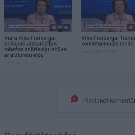
00:04:30
00:
Vaira Vīķe-Freiberga:
Vīķe-Freiberga: Tramp
Sekojam aizsardzības
konstitucionāls melis
robežas ar Krieviju izbūvei
2025. gada 3. maijs
ar aizturētu elpu
2025. gada 3. maijs
Pievienot komentā