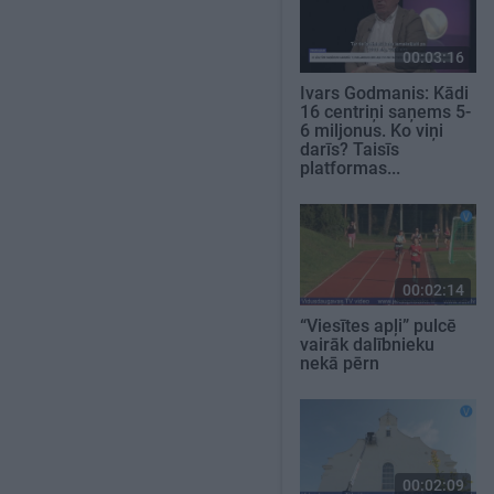
00:03:16
Ivars Godmanis: Kādi
16 centriņi saņems 5-
6 miljonus. Ko viņi
darīs? Taisīs
platformas...
00:02:14
“Viesītes apļi” pulcē
vairāk dalībnieku
nekā pērn
00:02:09