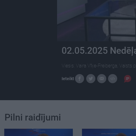
02.05.2025 Nedēļa
Viesis: Vaira Vīķe-Freiberga, Valsts
Ieteikt
Pilni raidījumi