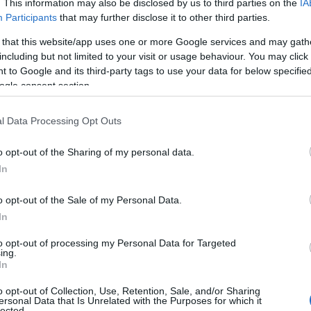
. This information may also be disclosed by us to third parties on the
IA
Participants
that may further disclose it to other third parties.
 that this website/app uses one or more Google services and may gath
including but not limited to your visit or usage behaviour. You may click 
 to Google and its third-party tags to use your data for below specifi
ogle consent section.
l Data Processing Opt Outs
o opt-out of the Sharing of my personal data.
In
o opt-out of the Sale of my Personal Data.
In
to opt-out of processing my Personal Data for Targeted
ing.
In
o opt-out of Collection, Use, Retention, Sale, and/or Sharing
ersonal Data that Is Unrelated with the Purposes for which it
lected.