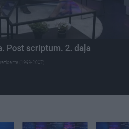
. Post scriptum. 2. daļa
 prezidente (1999-2007).