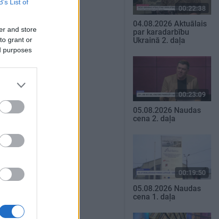
B’s List of
00:22:38
04.08.2026 Aktuālais
er and store
par karadarbību
to grant or
Ukrainā 2. daļa
ed purposes
00:23:09
05.08.2026 Naudas
cena 2. daļa
00:19:50
05.08.2026 Naudas
cena 1. daļa