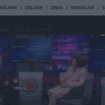
AIDĪJUMI
IZKLAIDE
ZIŅAS
DISKUSIJAS
S
iptum.
2025. gada 2. maijs