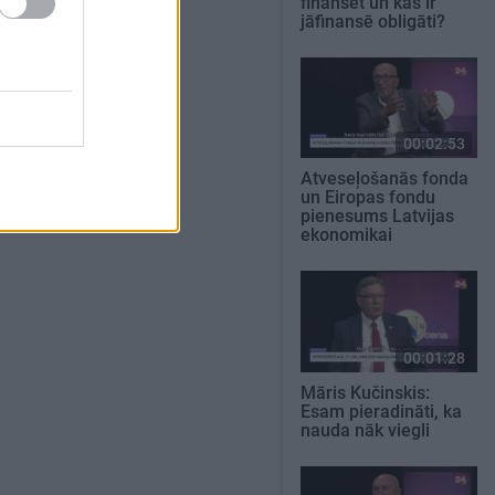
finansēt un kas ir
jāfinansē obligāti?
00:02:53
Atveseļošanās fonda
un Eiropas fondu
pienesums Latvijas
ekonomikai
00:01:28
Māris Kučinskis:
Esam pieradināti, ka
nauda nāk viegli