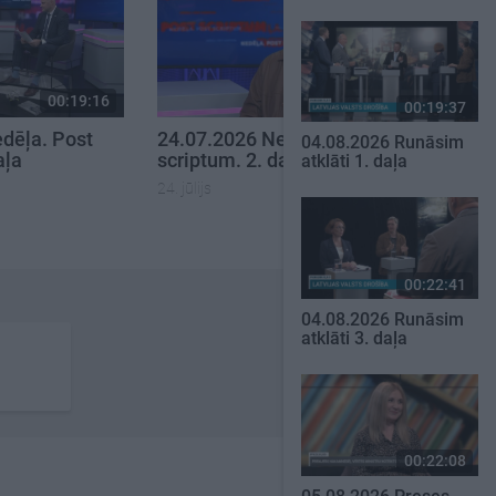
00:19:16
00:23:11
00:19:37
dēļa. Post
24.07.2026 Nedēļa. Post
04.08.2026 Runāsim
aļa
scriptum. 2. daļa
atklāti 1. daļa
24. jūlijs
00:22:41
04.08.2026 Runāsim
atklāti 3. daļa
00:22:08