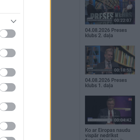
00:22:07
04.08.2026 Preses
klubs 2. daļa
00:18:53
04.08.2026 Preses
klubs 1. daļa
00:04:42
Ko ar Eiropas naudu
vispār nedrīkst