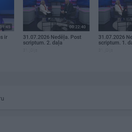
01:45
00:22:40
s ir
31.07.2026 Nedēļa. Post
31.07.2026 Ne
scriptum. 2. daļa
scriptum. 1. d
31. jūlijs
31. jūlijs
ru