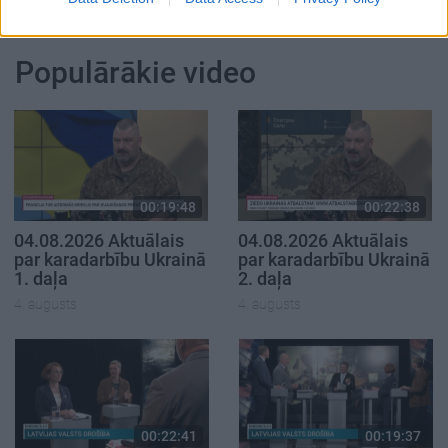
SKATĪT VISUS (3)
Populārākie video
00:19:48
00:22:38
04.08.2026 Aktuālais
04.08.2026 Aktuālais
par karadarbību Ukrainā
par karadarbību Ukrainā
1. daļa
2. daļa
4. augusts
4. augusts
00:22:41
00:19:37