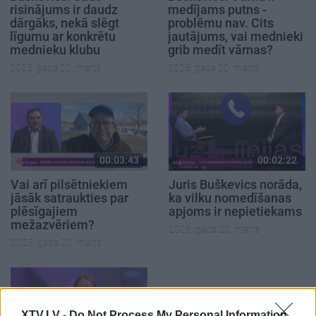
risinājums ir daudz
medījams putns -
dārgāks, nekā slēgt
problēmu nav. Cits
līgumu ar konkrētu
jautājums, vai mednieki
mednieku klubu
grib medīt vārnas?
2025. gada 20. marts
2025. gada 20. marts
00:03:43
00:02:22
Vai arī pilsētniekiem
Juris Buškevics norāda,
jāsāk satraukties par
ka vilku nomedīšanas
plēsīgajiem
apjoms ir nepietiekams
mežazvēriem?
2025. gada 20. marts
2025. gada 20. marts
XTV.LV -
Do Not Process My Personal Information