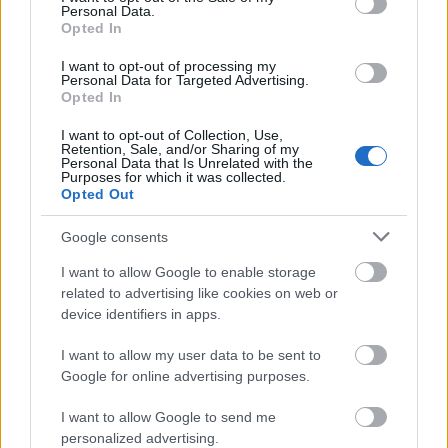
Personal Data.
Mariss Reinieks
MR
Opted In
2025. gada 20. marts
I want to opt-out of processing my
Personal Data for Targeted Advertising.
Tas, kas notiek ZM pārvaldītajā nozarē, ir
Opted In
uzskatāms apliecinājums ārkārtīgai atbildīgo
institūciju neprofesionalitātei, nolaidībai un
I want to opt-out of Collection, Use,
Retention, Sale, and/or Sharing of my
kaitniecībai. Mednieku klubiem Latvijā būtu
Personal Data that Is Unrelated with the
Purposes for which it was collected.
jādarbojas tieši uz tādiem pašiem juridiskiem
Opted Out
pamatiem kā Lietuvā un Igaunijā - ar tādiem pašiem
sodiem par postījumiem mežaudzēm, un atbildību,
Google consents
bet ne tādā tumsonīgās ZM izkārtotā patvaļā,
I want to allow Google to enable storage
izkropļojumā, kā tas ticis pieļauts Latvijā. Bet šis
related to advertising like cookies on web or
viss jau zināmajam dzletenajam plintinieku un
device identifiers in apps.
malkas cirtēju apamksātajam tv komercruporam, ir
I want to allow my user data to be sent to
varen labs naudīgas nozeres slaukšanas aparāts ar
Google for online advertising purposes.
ierasto un regulāro histērijas dzīšanas un
sabiedrības maldināšanas mehānismu.
I want to allow Google to send me
personalized advertising.