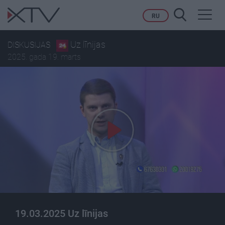
Toggl
RU
navig
Uz līnijas
DISKUSIJAS
2025. gada 19. marts
19.03.2025 Uz līnijas