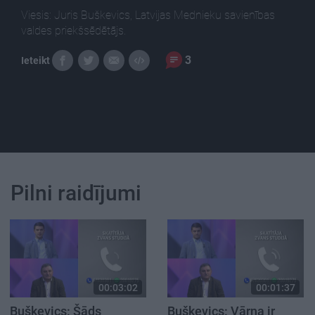
Viesis: Juris Buškevics, Latvijas Mednieku savienības
valdes priekšsēdētājs.
3
Ieteikt
Pilni raidījumi
00:03:02
00:01:37
Buškevics: Šāds
Buškevics: Vārna ir