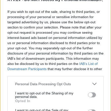
00:22:38
If you wish to opt-out of the sale, sharing to third parties, or
04.08.2026 Uz līnijas
processing of your personal or sensitive information for
4. augusts
targeted advertising by us, please use the below opt-out
section to confirm your selection. Please note that after your
opt-out request is processed you may continue seeing
interest-based ads based on personal information utilized by
us or personal information disclosed to third parties prior to
Pievienot komentāru
your opt-out. You may separately opt-out of the further
disclosure of your personal information by third parties on the
IAB’s list of downstream participants. This information may
also be disclosed by us to third parties on the
IAB’s List of
Mariss Reinieks
MR
Downstream Participants
that may further disclose it to other
2025. gada 20. marts
third parties.
Paklausieties tikai kā šis vīrelis studijā mētājas ar
Please note that this website/app uses one or more Google
Personal Data Processing Opt Outs
saviem no vēdera izfantazētajiem datiem par vilku,
services and may gather and store information including but
lūšu populācijām!! Tas ir debīlisma kalngals!
not limited to your visit or usage behaviour. You may click to
I want to opt-out of the Sharing of my
personal data.
grant or deny consent to Google and its third-party tags to
Opted In
use your data for below specified purposes in below Google
consent section.
I want to opt-out of the Sale of my