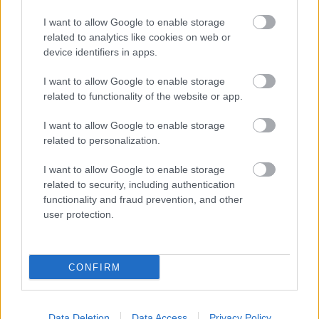
I want to allow Google to enable storage
related to analytics like cookies on web or
Mariss Reinieks
MR
device identifiers in apps.
2025. gada 20. marts
Re, kā jau atkal pretīgi fleitē šis no Rīgas mežiem par
I want to allow Google to enable storage
related to functionality of the website or app.
pārkāpumiem un Zaļās klases projektiņu atbrīvotais
valdes loceklis ! Mednieki ne tikai nespēj tikt galā ar
I want to allow Google to enable storage
milzīgos apmēros pašu dēlī salaisto
related to personalization.
“saimniekošanu” ar valsts atbildībā esošo
staltbriežu populāciju Latvijā, bet šis viss, kas
I want to allow Google to enable storage
related to security, including authentication
pašlaik notiek mūsu - visai sabiedrībai piederošajos
functionality and fraud prevention, and other
valsts mežos, un tas, kas notiek ar Eiropas Kopienā
user protection.
aizsagājamo sugu populāciju pārvaldību Latvijā, ir
vienkārši vājprāts.
CONFIRM
Data Deletion
Data Access
Privacy Policy