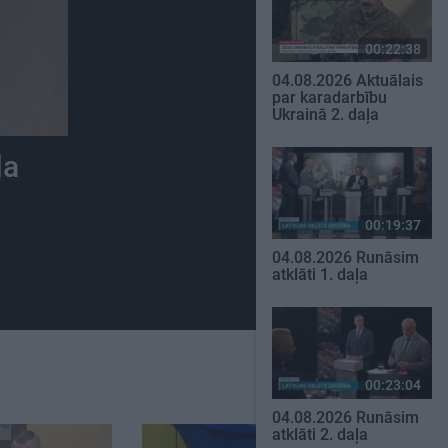
00:22:38
04.08.2026 Aktuālais
par karadarbību
Ukrainā 2. daļa
ļa
00:19:37
04.08.2026 Runāsim
atklāti 1. daļa
00:23:04
04.08.2026 Runāsim
atklāti 2. daļa