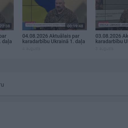
22:38
00:19:48
par
04.08.2026 Aktuālais par
03.08.2026 Ak
. daļa
karadarbību Ukrainā 1. daļa
karadarbību U
4. augusts
3. augusts
ru