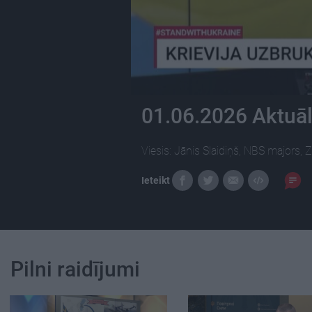
01.06.2026 Aktuāl
Viesis: Jānis Slaidiņš, NBS majors,
Ieteikt
Pilni raidījumi