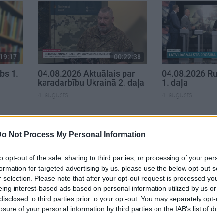
19:17
00:22:38
bs 1.
04.08.2026 Aktuālais par
04.08.2026 Ru
karadarbību Ukrainā 2. daļa
1. daļa
4. augusts
4. augusts
Do Not Process My Personal Information
to opt-out of the sale, sharing to third parties, or processing of your per
formation for targeted advertising by us, please use the below opt-out s
r selection. Please note that after your opt-out request is processed y
eing interest-based ads based on personal information utilized by us or
disclosed to third parties prior to your opt-out. You may separately opt-
losure of your personal information by third parties on the IAB’s list of