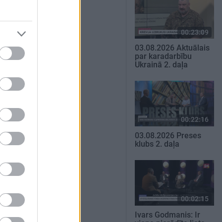
00:23:09
03.08.2026 Aktuālais
par karadarbību
Ukrainā 2. daļa
00:22:16
03.08.2026 Preses
klubs 2. daļa
00:02:15
Ivars Godmanis: Ir