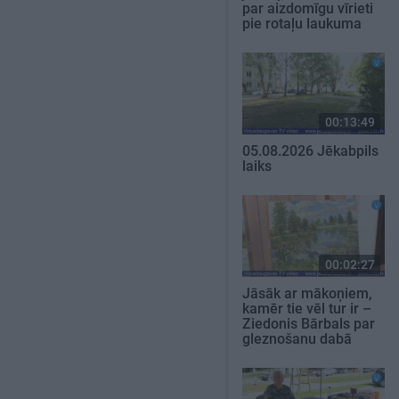
par aizdomīgu vīrieti
pie rotaļu laukuma
00:13:49
05.08.2026 Jēkabpils
laiks
00:02:27
Jāsāk ar mākoņiem,
kamēr tie vēl tur ir –
Ziedonis Bārbals par
gleznošanu dabā