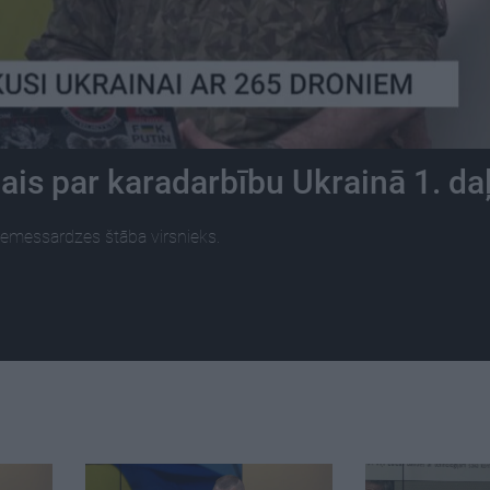
ais par karadarbību Ukrainā 1. da
 Zemessardzes štāba virsnieks.