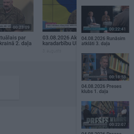
00:23:09
00:19:00
00:22:41
tuālais par
03.08.2026 Aktuālais par
04.08.2026 Runāsim
krainā 2. daļa
karadarbību Ukrainā 1. daļa
atklāti 3. daļa
3. augusts
00:18:53
04.08.2026 Preses
klubs 1. daļa
00:22:07