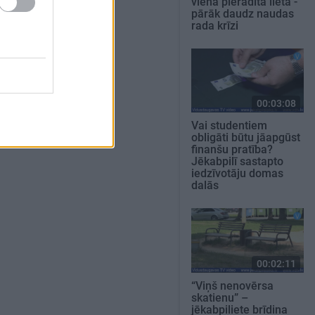
viena pierādīta lieta -
pārāk daudz naudas
rada krīzi
00:03:08
Vai studentiem
obligāti būtu jāapgūst
finanšu pratība?
Jēkabpilī sastapto
iedzīvotāju domas
dalās
00:02:11
“Viņš nenovērsa
skatienu” –
jēkabpiliete brīdina