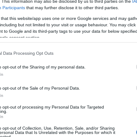
. This information may also be disclosed by us to third parties on the
IA
Participants
that may further disclose it to other third parties.
 that this website/app uses one or more Google services and may gath
including but not limited to your visit or usage behaviour. You may click 
 to Google and its third-party tags to use your data for below specifi
ogle consent section.
l Data Processing Opt Outs
o opt-out of the Sharing of my personal data.
In
o opt-out of the Sale of my Personal Data.
In
to opt-out of processing my Personal Data for Targeted
ing.
In
o opt-out of Collection, Use, Retention, Sale, and/or Sharing
ersonal Data that Is Unrelated with the Purposes for which it
lected.