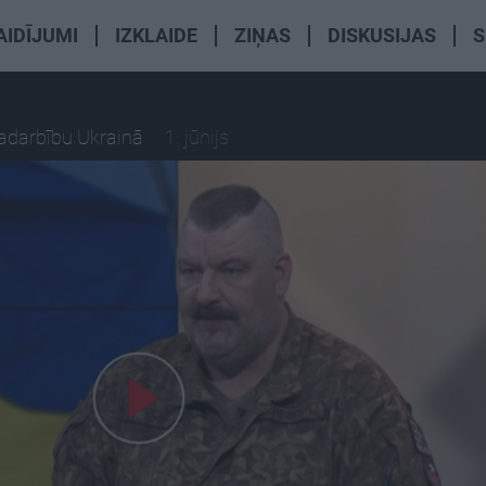
AIDĪJUMI
IZKLAIDE
ZIŅAS
DISKUSIJAS
S
radarbību Ukrainā
1. jūnijs