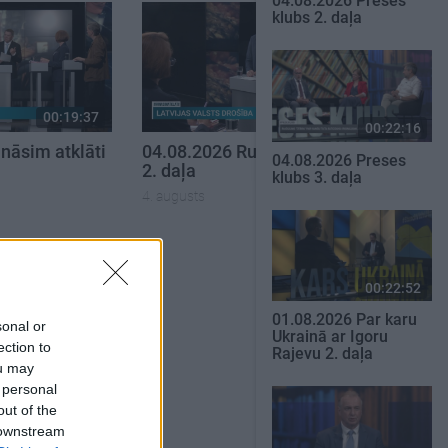
04.08.2026 Preses
klubs 2. daļa
00:19:37
00:23:04
00:22:16
nāsim atklāti
04.08.2026 Runāsim atklāti
04.08.2026 Preses
2. daļa
klubs 3. daļa
4. augusts
SKATĪT VISUS
00:22:52
01.08.2026 Par karu
sonal or
Ukrainā ar Igoru
ection to
Rajevu 2. daļa
ou may
 personal
out of the
 downstream