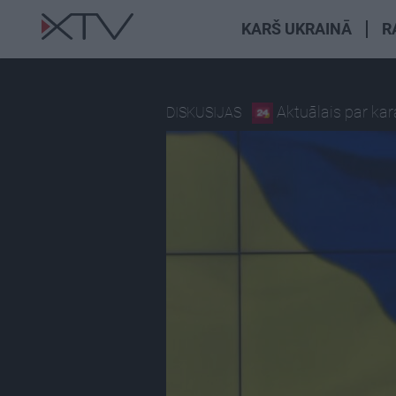
KARŠ UKRAINĀ
R
Aktuālais par ka
DISKUSIJAS