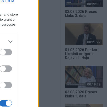
B’s List of
00:22:30
03.08.2026 Preses
er and store
klubs 3. daļa
to grant or
ed purposes
00:21:22
01.08.2026 Par karu
Ukrainā ar Igoru
Rajevu 1. daļa
00:19:39
03.08.2026 Preses
klubs 1. daļa