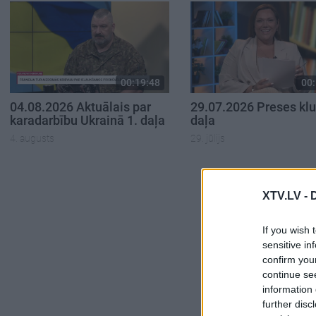
00:19:48
00:
04.08.2026 Aktuālais par
29.07.2026 Preses klu
karadarbību Ukrainā 1. daļa
daļa
4. augusts
29. jūlijs
XTV.LV -
If you wish 
sensitive in
confirm you
continue se
information 
further disc