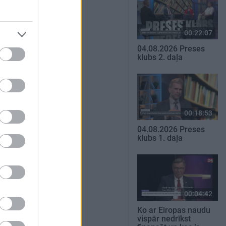
00:22:07
04.08.2026 Preses
klubs 2. daļa
00:18:53
04.08.2026 Preses
klubs 1. daļa
00:04:42
Ko ar Eiropas naudu
vispār nedrīkst