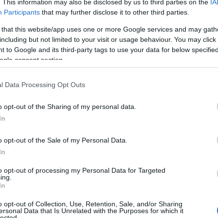
. This information may also be disclosed by us to third parties on the
IA
Participants
that may further disclose it to other third parties.
 that this website/app uses one or more Google services and may gath
including but not limited to your visit or usage behaviour. You may click 
 to Google and its third-party tags to use your data for below specifi
ogle consent section.
l Data Processing Opt Outs
o opt-out of the Sharing of my personal data.
In
o opt-out of the Sale of my Personal Data.
In
to opt-out of processing my Personal Data for Targeted
ing.
In
o opt-out of Collection, Use, Retention, Sale, and/or Sharing
ersonal Data that Is Unrelated with the Purposes for which it
lected.