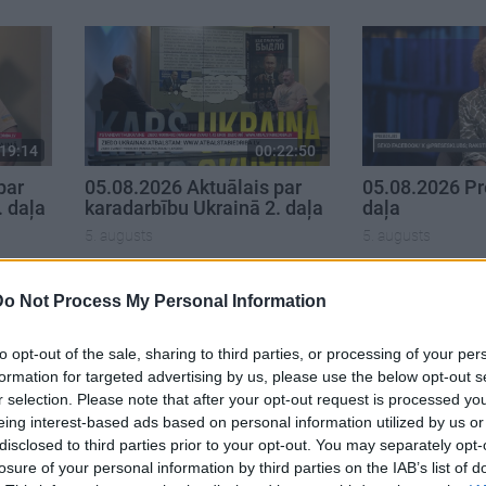
19:14
00:22:50
par
05.08.2026 Aktuālais par
05.08.2026 Pr
. daļa
karadarbību Ukrainā 2. daļa
daļa
5. augusts
5. augusts
Do Not Process My Personal Information
to opt-out of the sale, sharing to third parties, or processing of your per
formation for targeted advertising by us, please use the below opt-out s
r selection. Please note that after your opt-out request is processed y
eing interest-based ads based on personal information utilized by us or
disclosed to third parties prior to your opt-out. You may separately opt-
losure of your personal information by third parties on the IAB’s list of