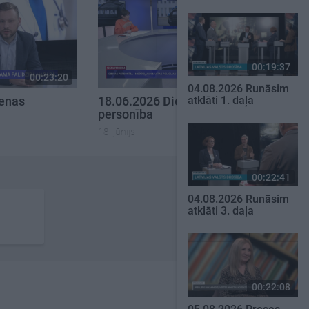
00:19:37
00:23:20
00:23:08
04.08.2026 Runāsim
ienas
18.06.2026 Dienas
atklāti 1. daļa
personība
18. jūnijs
00:22:41
04.08.2026 Runāsim
atklāti 3. daļa
00:22:08