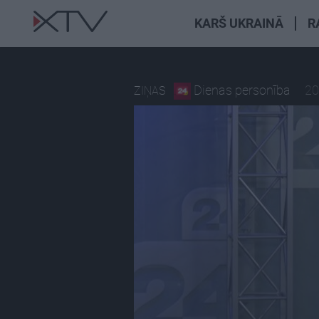
KARŠ UKRAINĀ
R
Dienas personība
20
ZIŅAS