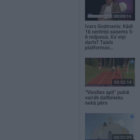
00:03:16
Ivars Godmanis: Kādi
16 centriņi saņems 5-
6 miljonus. Ko viņi
darīs? Taisīs
platformas...
00:02:14
“Viesītes apļi” pulcē
vairāk dalībnieku
nekā pērn
00:02:09