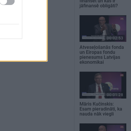
finansēt un kas ir
jāfinansē obligāti?
00:02:53
Atveseļošanās fonda
un Eiropas fondu
pienesums Latvijas
ekonomikai
00:01:28
Māris Kučinskis:
Esam pieradināti, ka
nauda nāk viegli