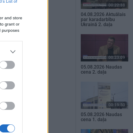
B’s List of
00:22:38
04.08.2026 Aktuālais
er and store
par karadarbību
to grant or
Ukrainā 2. daļa
ed purposes
00:23:09
05.08.2026 Naudas
cena 2. daļa
00:19:50
05.08.2026 Naudas
cena 1. daļa