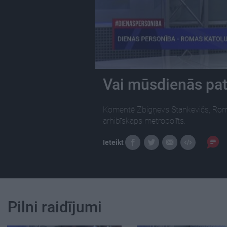
Vai mūsdienās pat
Komentē Zbigņevs Stankevičs, Rom
arhibīskaps metropolīts.
Ieteikt
Pilni raidījumi