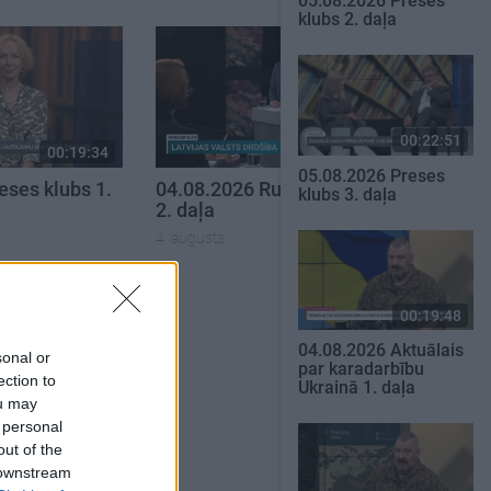
05.08.2026 Preses
klubs 2. daļa
00:22:51
00:19:34
00:23:04
05.08.2026 Preses
eses klubs 1.
04.08.2026 Runāsim atklāti
klubs 3. daļa
2. daļa
4. augusts
SKATĪT VISUS
00:19:48
04.08.2026 Aktuālais
sonal or
par karadarbību
ection to
Ukrainā 1. daļa
ou may
 personal
out of the
 downstream