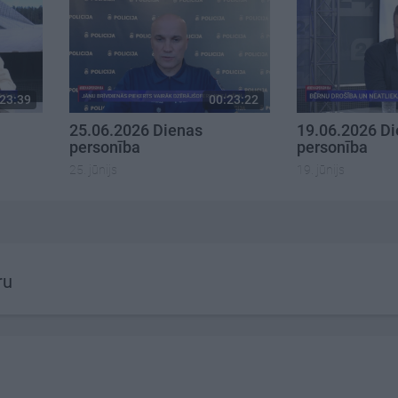
23:39
00:23:22
25.06.2026 Dienas
19.06.2026 D
personība
personība
25. jūnijs
19. jūnijs
ru