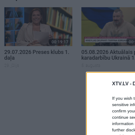
00:19:17
00:
29.07.2026 Preses klubs 1.
05.08.2026 Aktuālais 
daļa
karadarbību Ukrainā 1
29. jūlijs
5. augusts
XTV.LV -
If you wish 
sensitive in
confirm you
continue se
information 
further disc