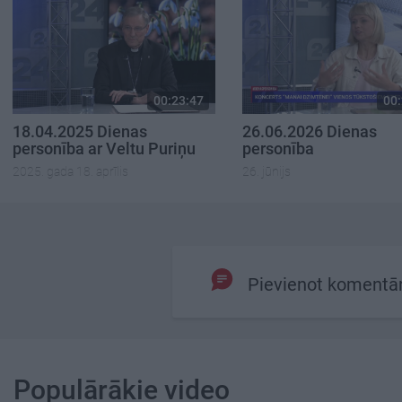
00:23:47
00:
18.04.2025 Dienas
26.06.2026 Dienas
personība ar Veltu Puriņu
personība
2025. gada 18. aprīlis
26. jūnijs
Pievienot komentā
Populārākie video