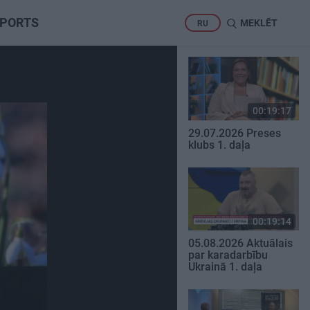
PORTS
MEKLĒT
RU
00:19:17
29.07.2026 Preses
klubs 1. daļa
00:19:14
05.08.2026 Aktuālais
par karadarbību
Ukrainā 1. daļa