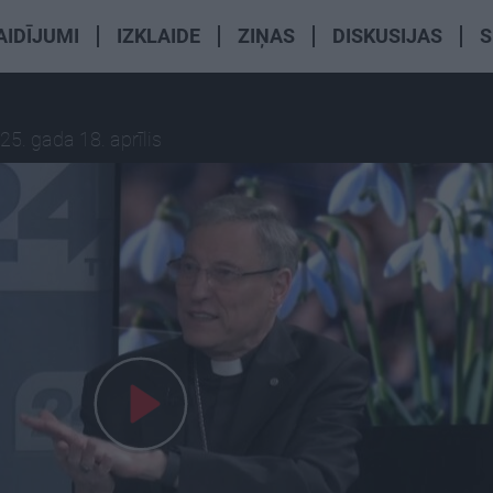
AIDĪJUMI
IZKLAIDE
ZIŅAS
DISKUSIJAS
S
25. gada 18. aprīlis