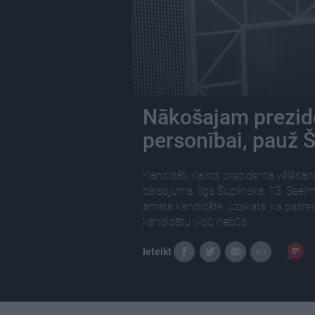
Nākošajam prezide
personībai, pauž 
Kandidāti Valsts prezidenta vēlēša
balsojuma. Ilga Šuplinska, 13. Saeim
amata kandidāte, uzskata, ka pašre
kandidātu vidū nebūs.
Ieteikt