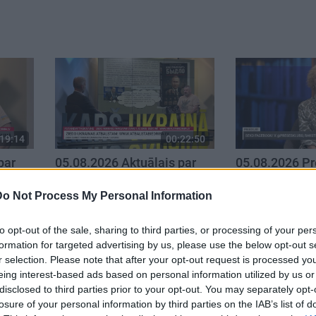
19:14
00:22:50
par
05.08.2026 Aktuālais par
05.08.2026 Pr
. daļa
karadarbību Ukrainā 2. daļa
daļa
5. augusts
5. augusts
Do Not Process My Personal Information
to opt-out of the sale, sharing to third parties, or processing of your per
formation for targeted advertising by us, please use the below opt-out s
r selection. Please note that after your opt-out request is processed y
eing interest-based ads based on personal information utilized by us or
disclosed to third parties prior to your opt-out. You may separately opt-
losure of your personal information by third parties on the IAB’s list of