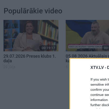
Populārākie video
00:19:17
00:
29.07.2026 Preses klubs 1.
05.08.2026 Aktuālais 
daļa
karadarbību Ukrainā 1
29. jūlijs
5. augusts
XTV.LV -
If you wish 
sensitive in
confirm you
continue se
information 
further disc