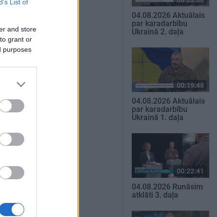
B’s List of
04.08.2026 Aktuālais
par karadarbību
er and store
Ukrainā 2. daļa
to grant or
ed purposes
00:19:48
04.08.2026 Aktuālais
par karadarbību
Ukrainā 1. daļa
00:22:41
04.08.2026 Runāsim
atklāti 3. daļa