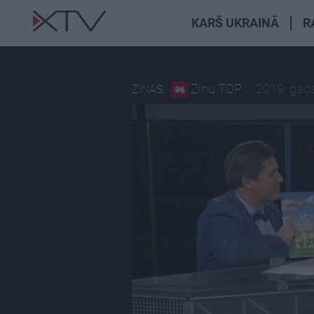
KARŠ UKRAINĀ
R
Ziņu TOP
2019. gada
ZIŅAS