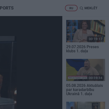
PORTS
MEKLĒT
RU
00:19:17
29.07.2026 Preses
klubs 1. daļa
00:19:14
05.08.2026 Aktuālais
par karadarbību
Ukrainā 1. daļa