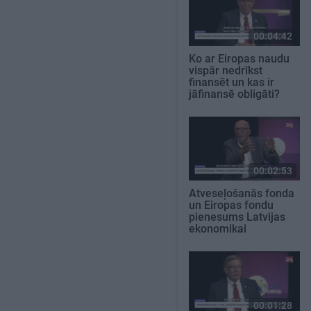
00:04:42
Ko ar Eiropas naudu
vispār nedrīkst
finansēt un kas ir
jāfinansē obligāti?
00:02:53
Atveseļošanās fonda
un Eiropas fondu
pienesums Latvijas
ekonomikai
00:01:28