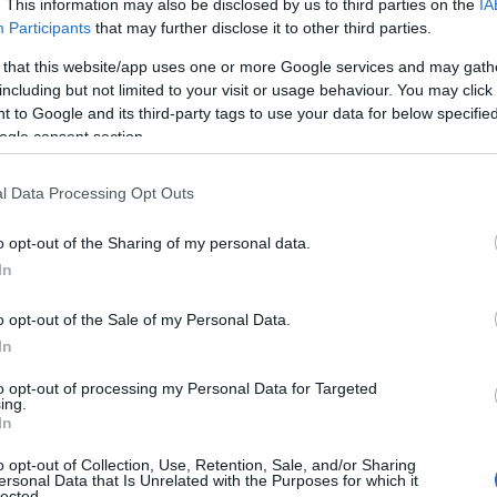
. This information may also be disclosed by us to third parties on the
IA
Participants
that may further disclose it to other third parties.
 that this website/app uses one or more Google services and may gath
including but not limited to your visit or usage behaviour. You may click 
 to Google and its third-party tags to use your data for below specifi
ogle consent section.
l Data Processing Opt Outs
o opt-out of the Sharing of my personal data.
In
o opt-out of the Sale of my Personal Data.
In
to opt-out of processing my Personal Data for Targeted
ing.
In
o opt-out of Collection, Use, Retention, Sale, and/or Sharing
ersonal Data that Is Unrelated with the Purposes for which it
lected.