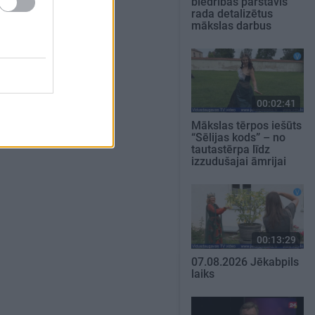
biedrības pārstāvis
rada detalizētus
mākslas darbus
00:02:41
Mākslas tērpos iešūts
“Sēlijas kods” – no
tautastērpa līdz
izzudušajai āmrijai
00:13:29
07.08.2026 Jēkabpils
laiks