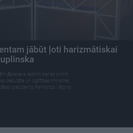
ntam jābūt ļoti harizmātiskai
Šuplinska
nām jāpiesaka desmit dienas pirms
as deputāte un izglītības ministres
izējais prezidents Raimonds Vējonis