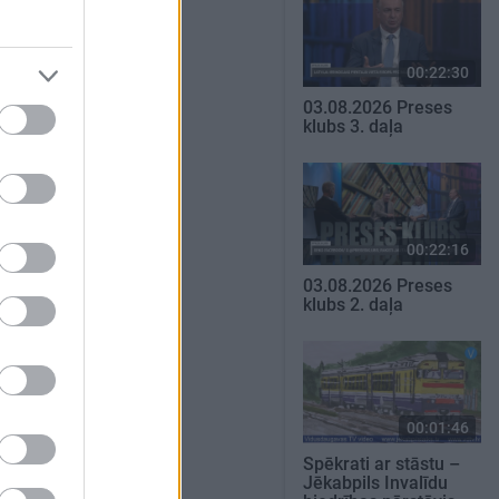
00:22:30
03.08.2026 Preses
klubs 3. daļa
00:22:16
03.08.2026 Preses
klubs 2. daļa
00:01:46
Spēkrati ar stāstu –
Jēkabpils Invalīdu