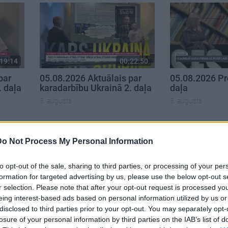
19:14
00:22:50
par
05.08.2026 Aktuālais par
05.08.2026 Pr
. daļa
karadarbību Ukrainā 2. daļa
daļa
5. augusts
5. augusts
Do Not Process My Personal Information
to opt-out of the sale, sharing to third parties, or processing of your per
formation for targeted advertising by us, please use the below opt-out s
r selection. Please note that after your opt-out request is processed y
eing interest-based ads based on personal information utilized by us or
disclosed to third parties prior to your opt-out. You may separately opt-
losure of your personal information by third parties on the IAB’s list of