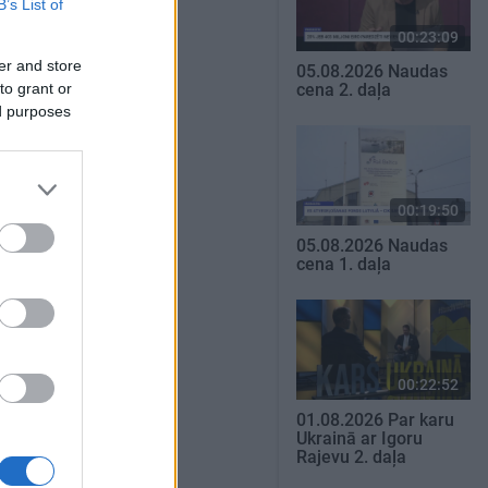
B’s List of
00:23:09
er and store
05.08.2026 Naudas
to grant or
cena 2. daļa
ed purposes
00:19:50
05.08.2026 Naudas
cena 1. daļa
00:22:52
01.08.2026 Par karu
Ukrainā ar Igoru
Rajevu 2. daļa