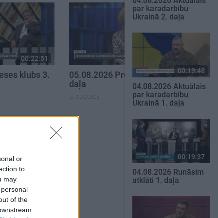
04.08.2026 Aktuālais
par karadarbību
Ukrainā 2. daļa
00:22:51
00:19:34
00:19:48
eses klubs 3.
05.08.2026 Preses klubs 1.
daļa
04.08.2026 Aktuālais
par karadarbību
5. augusts
Ukrainā 1. daļa
SKATĪT VISUS
00:19:37
sonal or
ection to
04.08.2026 Runāsim
ou may
atklāti 1. daļa
 personal
out of the
 downstream