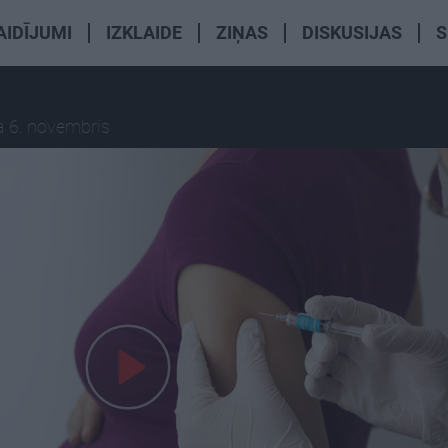
AIDĪJUMI
IZKLAIDE
ZIŅAS
DISKUSIJAS
S
a 6. novembris