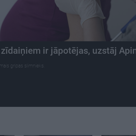
zīdaiņiem ir jāpotējas, uzstāj Api
mais gripas slimnieks.