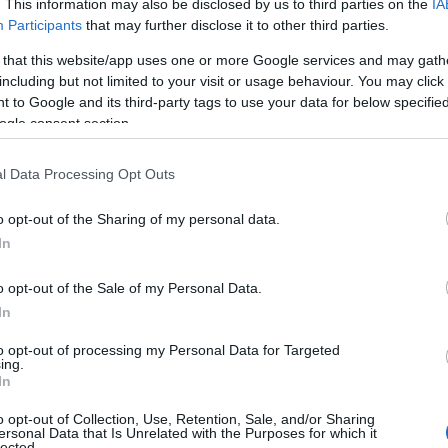
. This information may also be disclosed by us to third parties on the
IA
Participants
that may further disclose it to other third parties.
 that this website/app uses one or more Google services and may gath
including but not limited to your visit or usage behaviour. You may click 
 to Google and its third-party tags to use your data for below specifi
ogle consent section.
l Data Processing Opt Outs
o opt-out of the Sharing of my personal data.
In
o opt-out of the Sale of my Personal Data.
In
to opt-out of processing my Personal Data for Targeted
ing.
In
o opt-out of Collection, Use, Retention, Sale, and/or Sharing
ersonal Data that Is Unrelated with the Purposes for which it
lected.