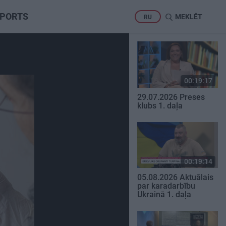
PORTS
MEKLĒT
RU
00:19:17
29.07.2026 Preses
klubs 1. daļa
00:19:14
05.08.2026 Aktuālais
par karadarbību
Ukrainā 1. daļa