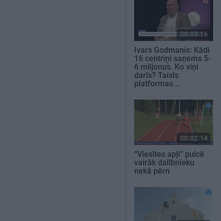
00:03:16
Ivars Godmanis: Kādi
16 centriņi saņems 5-
6 miljonus. Ko viņi
darīs? Taisīs
platformas...
00:02:14
“Viesītes apļi” pulcē
vairāk dalībnieku
nekā pērn