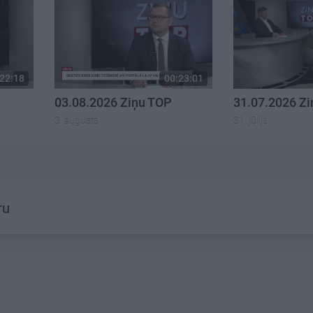
22:18
00:23:01
03.08.2026 Ziņu TOP
31.07.2026 Z
3. augusts
31. jūlijs
ru