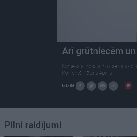
Arī grūtniecēm un 
Konteksts: Apstiprināts sezonas pir
Komentē: Pēteris Apinis
Ieteikt
Pilni raidījumi