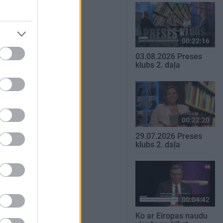
00:22:16
03.08.2026 Preses
klubs 2. daļa
00:22:20
29.07.2026 Preses
klubs 2. daļa
00:04:42
Ko ar Eiropas naudu