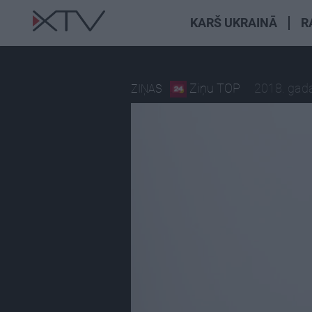
KARŠ UKRAINĀ
R
Ziņu TOP
2018. gad
ZIŅAS