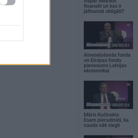
vispār nedrīkst
finansēt un kas ir
jāfinansē obligāti?
00:02:53
Atveseļošanās fonda
un Eiropas fondu
pienesums Latvijas
ekonomikai
00:01:28
Māris Kučinskis:
Esam pieradināti, ka
nauda nāk viegli