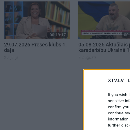
00:19:17
00:
29.07.2026 Preses klubs 1.
05.08.2026 Aktuālais 
daļa
karadarbību Ukrainā 1
29. jūlijs
5. augusts
XTV.LV -
If you wish 
sensitive in
confirm you
continue se
information 
further disc