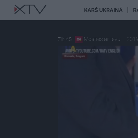
KARŠ UKRAINĀ
R
Mosties ar Ievu
2019
ZIŅAS