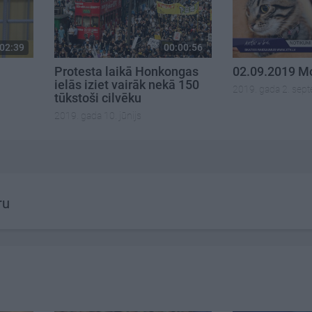
02:39
00:00:56
Protesta laikā Honkongas
02.09.2019 Mo
ielās iziet vairāk nekā 150
2019. gada 2. sep
tūkstoši cilvēku
2019. gada 10. jūnijs
ru