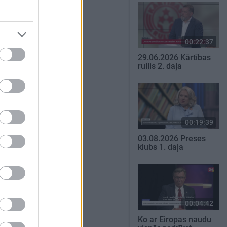
00:22:37
29.06.2026 Kārtības
rullis 2. daļa
00:19:39
03.08.2026 Preses
klubs 1. daļa
00:04:42
Ko ar Eiropas naudu