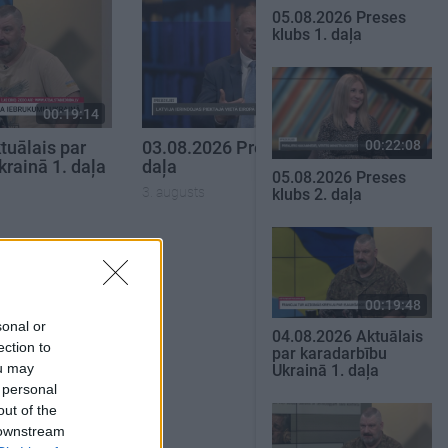
05.08.2026 Preses
klubs 1. daļa
00:19:14
00:22:30
00:22:08
tuālais par
03.08.2026 Preses klubs 3.
krainā 1. daļa
daļa
05.08.2026 Preses
3. augusts
klubs 2. daļa
SKATĪT VISUS
00:19:48
sonal or
04.08.2026 Aktuālais
ection to
par karadarbību
ou may
Ukrainā 1. daļa
 personal
out of the
 downstream