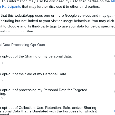
. This information may also be disclosed by us to third parties on the
IA
Participants
that may further disclose it to other third parties.
 that this website/app uses one or more Google services and may gath
including but not limited to your visit or usage behaviour. You may click 
 to Google and its third-party tags to use your data for below specifi
ogle consent section.
l Data Processing Opt Outs
o opt-out of the Sharing of my personal data.
In
o opt-out of the Sale of my Personal Data.
In
to opt-out of processing my Personal Data for Targeted
ing.
In
o opt-out of Collection, Use, Retention, Sale, and/or Sharing
ersonal Data that Is Unrelated with the Purposes for which it
lected.