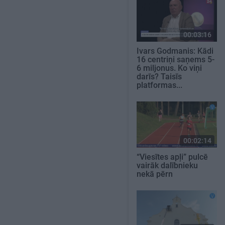
00:03:16
Ivars Godmanis: Kādi
16 centriņi saņems 5-
6 miljonus. Ko viņi
darīs? Taisīs
platformas...
00:02:14
“Viesītes apļi” pulcē
vairāk dalībnieku
nekā pērn