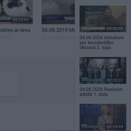
00:25:01
00:24:56
00:22:38
sties ar Ievu
30.08.2019 Mosties ar Ievu
04.08.2026 Aktuālais
tembris
2019. gada 30. augusts
par karadarbību
Ukrainā 2. daļa
00:19:37
04.08.2026 Runāsim
atklāti 1. daļa
00:19:34