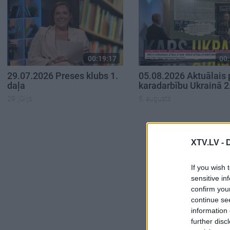
00:19:17
00:
29.07.2026 Preses klubs 1.
05.08.2026 Aktuālais 
daļa
karadarbību Ukrainā 2
29. jūlijs
5. augusts
XTV.LV -
If you wish 
sensitive in
confirm you
continue se
information 
further disc