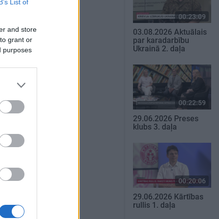
B’s List of
00:23:09
er and store
03.08.2026 Aktuālais
to grant or
par karadarbību
Ukrainā 2. daļa
ed purposes
00:22:59
29.06.2026 Preses
klubs 3. daļa
00:20:06
29.06.2026 Kārtības
rullis 1. daļa