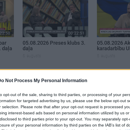
22:50
00:22:51
par
05.08.2026 Preses klubs 3.
05.08.2026 Ak
. daļa
daļa
karadarbību U
5. augusts
5. augusts
Do Not Process My Personal Information
to opt-out of the sale, sharing to third parties, or processing of your per
formation for targeted advertising by us, please use the below opt-out s
r selection. Please note that after your opt-out request is processed y
eing interest-based ads based on personal information utilized by us or
disclosed to third parties prior to your opt-out. You may separately opt-
losure of your personal information by third parties on the IAB’s list of