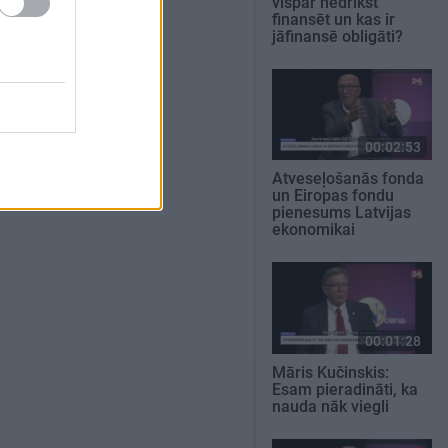
vispār nedrīkst
finansēt un kas ir
jāfinansē obligāti?
00:02:53
Atveseļošanās fonda
un Eiropas fondu
pienesums Latvijas
ekonomikai
00:01:28
Māris Kučinskis:
Esam pieradināti, ka
nauda nāk viegli