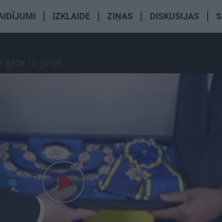
AIDĪJUMI
IZKLAIDE
ZIŅAS
DISKUSIJAS
S
. gada 10. jūnijs