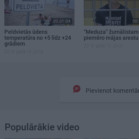
00:01:04
00:
Peldvietās ūdens
"Meduza" žurnālistam
temperatūra no +5 līdz +24
piemēro mājas arestu
grādiem
2019. gada 10. jūnijs
2019. gada 10. jūnijs
Pievienot komentā
Populārākie video