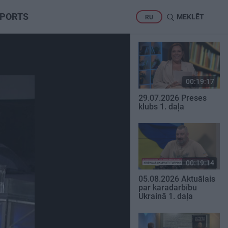
PORTS
MEKLĒT
RU
00:19:17
29.07.2026 Preses
klubs 1. daļa
00:19:14
05.08.2026 Aktuālais
par karadarbību
Ukrainā 1. daļa