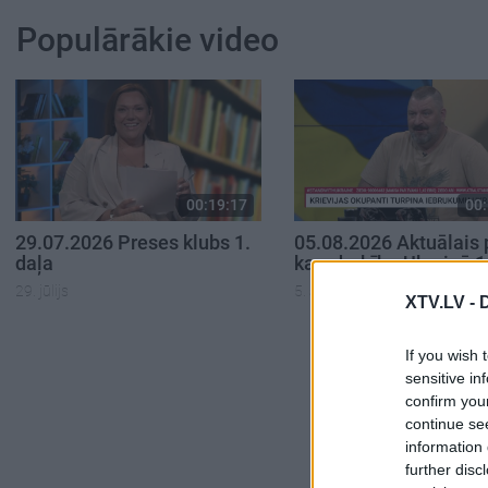
Populārākie video
00:19:17
00:
29.07.2026 Preses klubs 1.
05.08.2026 Aktuālais 
daļa
karadarbību Ukrainā 1
29. jūlijs
5. augusts
XTV.LV -
If you wish 
sensitive in
confirm you
continue se
information 
further disc