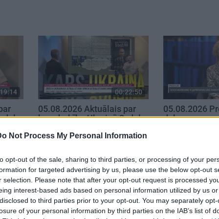
19:14
00:22:50
par
05.08.2026 Aktuālais par
05.08.2026 Pr
. daļa
karadarbību Ukrainā 2. daļa
daļa
5. augusts
5. augusts
Do Not Process My Personal Information
to opt-out of the sale, sharing to third parties, or processing of your per
formation for targeted advertising by us, please use the below opt-out s
r selection. Please note that after your opt-out request is processed y
eing interest-based ads based on personal information utilized by us or
disclosed to third parties prior to your opt-out. You may separately opt-
losure of your personal information by third parties on the IAB’s list of