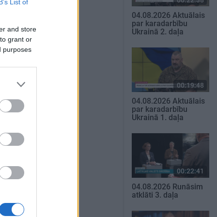
B’s List of
04.08.2026 Aktuālais
par karadarbību
er and store
Ukrainā 2. daļa
to grant or
ed purposes
00:19:48
04.08.2026 Aktuālais
par karadarbību
Ukrainā 1. daļa
00:22:41
04.08.2026 Runāsim
atklāti 3. daļa