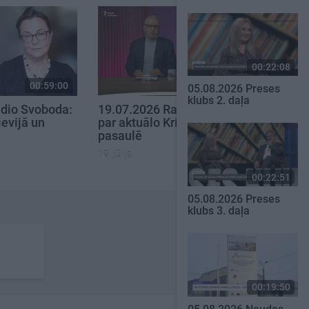
00:22:08
00:59:00
00:59:00
05.08.2026 Preses
klubs 2. daļa
dio Svoboda:
19.07.2026 Radio Svoboda:
ievijā un
par aktuālo Krievijā un
pasaulē
19. jūlijs
00:22:51
05.08.2026 Preses
klubs 3. daļa
00:19:50