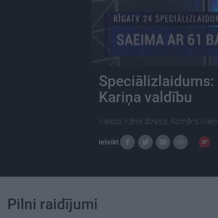
Speciālizlaidums:
Kariņa valdību
Viesos: Kārlis Streips, Romāns Meļņi
Ieteikt
Pilni raidījumi