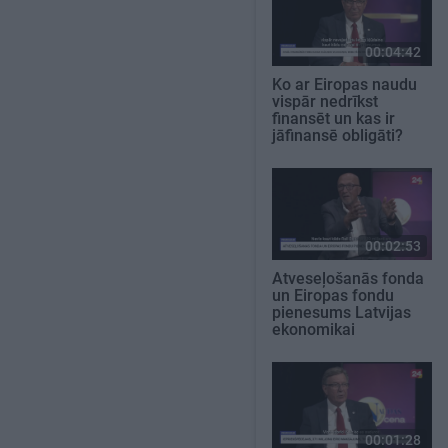
00:04:42
Ko ar Eiropas naudu
vispār nedrīkst
finansēt un kas ir
jāfinansē obligāti?
00:02:53
Atveseļošanās fonda
un Eiropas fondu
pienesums Latvijas
ekonomikai
00:01:28