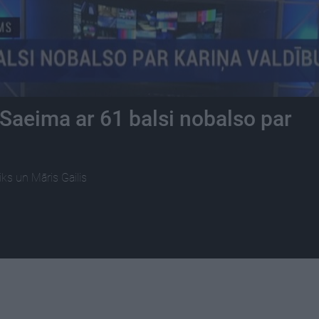
 Saeima ar 61 balsi nobalso par
ks un Māris Gailis