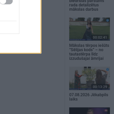
biedrības pārstāvis
rada detalizētus
mākslas darbus
00:02:41
Mākslas tērpos iešūts
“Sēlijas kods” – no
tautastērpa līdz
izzudušajai āmrijai
00:13:29
07.08.2026 Jēkabpils
laiks