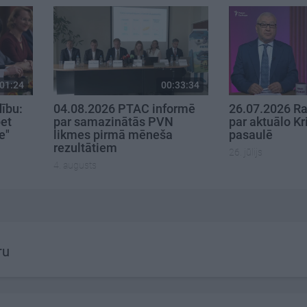
01:24
00:33:34
dību:
04.08.2026 PTAC informē
26.07.2026 Ra
bet
par samazinātās PVN
par aktuālo Kr
e"
likmes pirmā mēneša
pasaulē
rezultātiem
26. jūlijs
4. augusts
ru