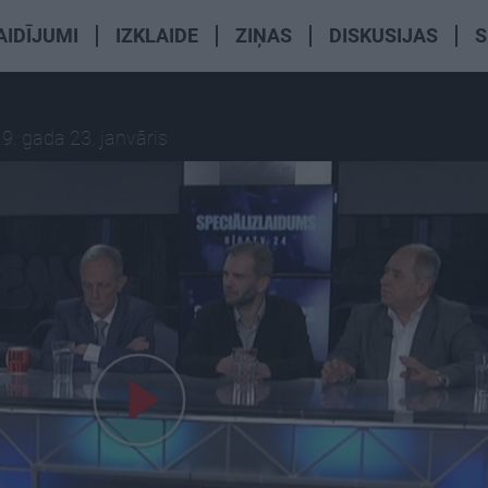
AIDĪJUMI
IZKLAIDE
ZIŅAS
DISKUSIJAS
S
9. gada 23. janvāris