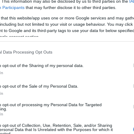
. This information may also be disclosed by us to third parties on the
IA
Participants
that may further disclose it to other third parties.
 that this website/app uses one or more Google services and may gath
including but not limited to your visit or usage behaviour. You may click 
 to Google and its third-party tags to use your data for below specifi
ogle consent section.
l Data Processing Opt Outs
o opt-out of the Sharing of my personal data.
In
o opt-out of the Sale of my Personal Data.
In
to opt-out of processing my Personal Data for Targeted
ing.
In
o opt-out of Collection, Use, Retention, Sale, and/or Sharing
ersonal Data that Is Unrelated with the Purposes for which it
lected.