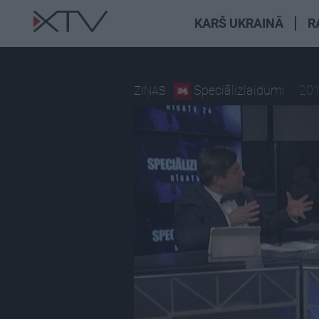
KARŠ UKRAINĀ
R
Speciālizlaidumi
201
ZIŅAS