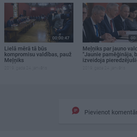
00:00:47
00:
Lielā mērā tā būs
Meļņiks par jauno val
kompromisu valdības, pauž
"Jaunie pamēģināja, 
Meļņiks
izveidoja pieredzējuši
2019. gada 24. janvāris
2019. gada 24. janvāris
Pievienot komentā