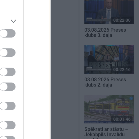
00:22:30
03.08.2026 Preses
klubs 3. daļa
00:22:16
03.08.2026 Preses
klubs 2. daļa
00:01:46
Spēkrati ar stāstu –
Jēkabpils Invalīdu