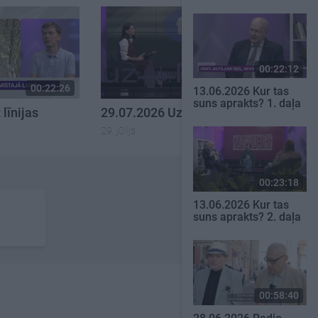
00:22:12
00:22:26
00:23:01
13.06.2026 Kur tas
suns aprakts? 1. daļa
līnijas
29.07.2026 Uz līnijas
29. jūlijs
00:23:18
13.06.2026 Kur tas
suns aprakts? 2. daļa
00:58:40