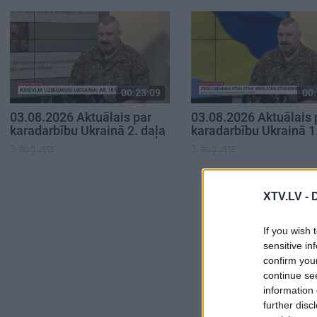
00:23:09
00:
03.08.2026 Aktuālais par
03.08.2026 Aktuālais 
karadarbību Ukrainā 2. daļa
karadarbību Ukrainā 1
3. augusts
3. augusts
XTV.LV -
If you wish 
sensitive in
confirm you
continue se
information 
further disc