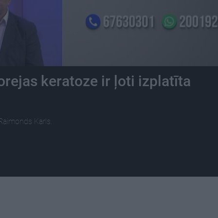
ejas keratoze ir ļoti izplatīta
Raimonds Karls.