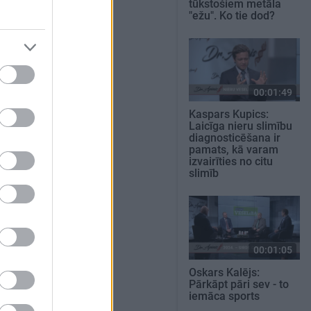
tūkstošiem metāla
"ežu". Ko tie dod?
00:01:49
Kaspars Kupics:
Laicīga nieru slimību
diagnosticēšana ir
pamats, kā varam
izvairīties no citu
slimīb
00:01:05
Oskars Kalējs:
Pārkāpt pāri sev - to
iemāca sports