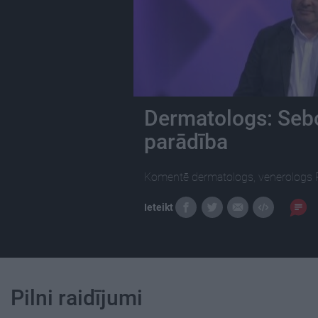
Dermatologs: Sebor
parādība
Komentē dermatologs, venerologs 
Ieteikt
Pilni raidījumi