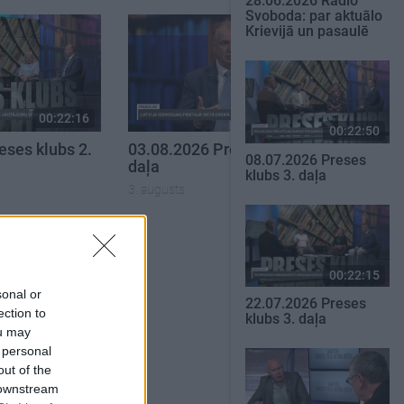
28.06.2026 Radio
Svoboda: par aktuālo
Krievijā un pasaulē
00:22:16
00:22:30
00:22:50
eses klubs 2.
03.08.2026 Preses klubs 3.
08.07.2026 Preses
daļa
klubs 3. daļa
3. augusts
SKATĪT VISUS
00:22:15
sonal or
22.07.2026 Preses
ection to
klubs 3. daļa
ou may
 personal
out of the
 downstream