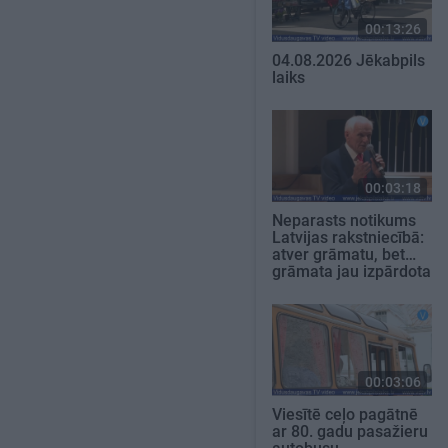
00:13:26
04.08.2026 Jēkabpils
laiks
00:03:18
Neparasts notikums
Latvijas rakstniecībā:
atver grāmatu, bet…
grāmata jau izpārdota
00:03:06
Viesītē ceļo pagātnē
ar 80. gadu pasažieru