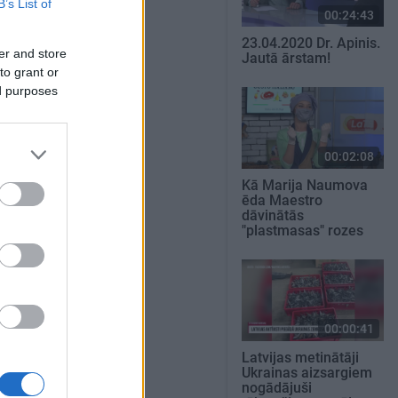
B’s List of
00:24:43
23.04.2020 Dr. Apinis.
er and store
Jautā ārstam!
to grant or
ed purposes
00:02:08
Kā Marija Naumova
ēda Maestro
dāvinātās
"plastmasas" rozes
00:00:41
Latvijas metinātāji
Ukrainas aizsargiem
nogādājuši