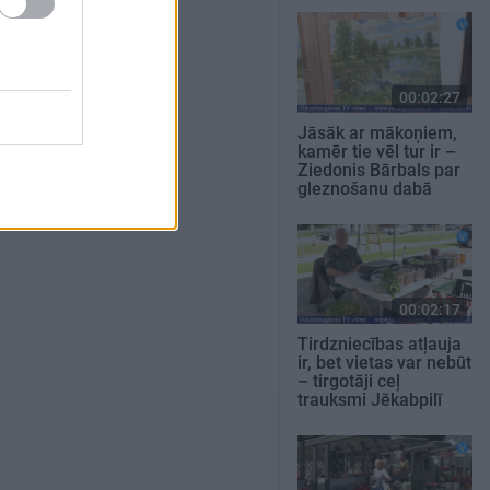
00:02:27
Jāsāk ar mākoņiem,
kamēr tie vēl tur ir –
Ziedonis Bārbals par
gleznošanu dabā
00:02:17
Tirdzniecības atļauja
ir, bet vietas var nebūt
– tirgotāji ceļ
trauksmi Jēkabpilī