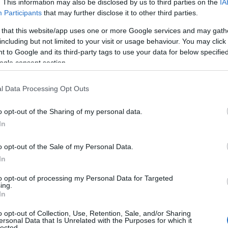
. This information may also be disclosed by us to third parties on the
IA
Participants
that may further disclose it to other third parties.
 that this website/app uses one or more Google services and may gath
including but not limited to your visit or usage behaviour. You may click 
 to Google and its third-party tags to use your data for below specifi
ogle consent section.
l Data Processing Opt Outs
o opt-out of the Sharing of my personal data.
In
o opt-out of the Sale of my Personal Data.
In
to opt-out of processing my Personal Data for Targeted
ing.
In
o opt-out of Collection, Use, Retention, Sale, and/or Sharing
ersonal Data that Is Unrelated with the Purposes for which it
lected.