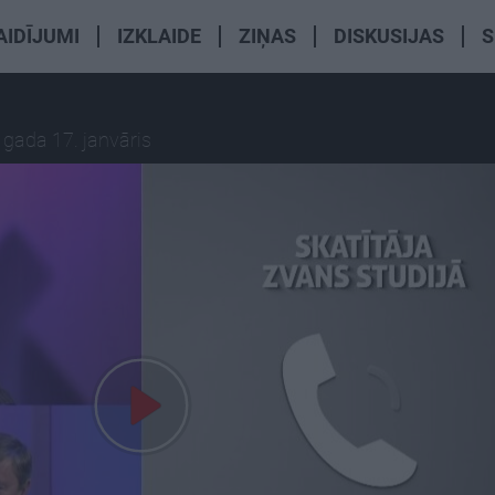
AIDĪJUMI
IZKLAIDE
ZIŅAS
DISKUSIJAS
S
 gada 17. janvāris