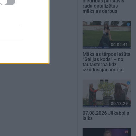
biedrības pārstāvis
rada detalizētus
mākslas darbus
00:02:41
Mākslas tērpos iešūts
“Sēlijas kods” – no
tautastērpa līdz
izzudušajai āmrijai
00:13:29
07.08.2026 Jēkabpils
laiks