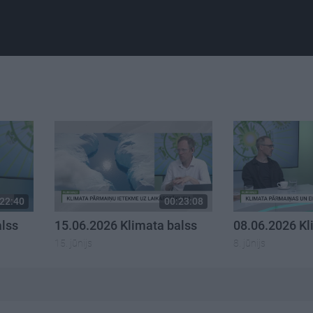
22:40
00:23:08
alss
15.06.2026 Klimata balss
08.06.2026 Kl
15. jūnijs
8. jūnijs