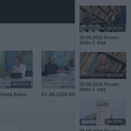
00:22:51
05.08.2026 Preses
klubs 3. daļa
00:22:08
05.08.2026 Preses
00:23:23
00:23:43
klubs 2. daļa
imata balss
01.06.2026 Klimata balss
1. jūnijs
00:19:50