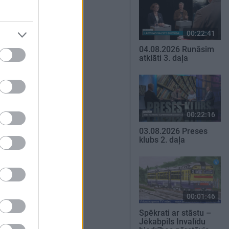
00:22:41
04.08.2026 Runāsim
atklāti 3. daļa
00:22:16
03.08.2026 Preses
klubs 2. daļa
00:01:46
Spēkrati ar stāstu –
Jēkabpils Invalīdu