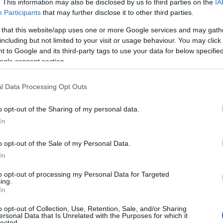
. This information may also be disclosed by us to third parties on the
IA
Participants
that may further disclose it to other third parties.
 that this website/app uses one or more Google services and may gath
including but not limited to your visit or usage behaviour. You may click 
 to Google and its third-party tags to use your data for below specifi
ogle consent section.
l Data Processing Opt Outs
o opt-out of the Sharing of my personal data.
In
o opt-out of the Sale of my Personal Data.
In
to opt-out of processing my Personal Data for Targeted
ing.
In
o opt-out of Collection, Use, Retention, Sale, and/or Sharing
ersonal Data that Is Unrelated with the Purposes for which it
lected.