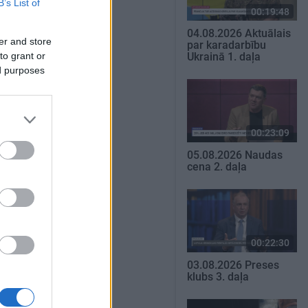
B’s List of
00:19:48
04.08.2026 Aktuālais
er and store
par karadarbību
to grant or
Ukrainā 1. daļa
ed purposes
00:23:09
05.08.2026 Naudas
cena 2. daļa
00:22:30
03.08.2026 Preses
klubs 3. daļa