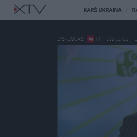
KARŠ UKRAINĀ
R
Klimata balss
2
DISKUSIJAS