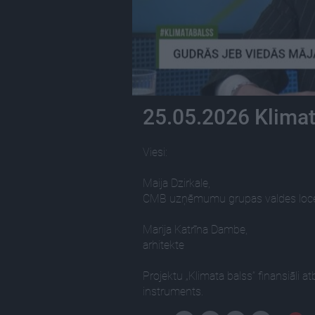
25.05.2026 Klimat
Viesi:
Maija Dzirkale,
CMB uzņēmumu grupas valdes loc
Marija Katrīna Dambe,
arhitekte
Projektu „Klimata balss” finansiāli a
instruments.