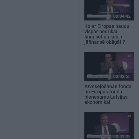
00:04:42
Ko ar Eiropas naudu
vispār nedrīkst
finansēt un kas ir
jāfinansē obligāti?
00:02:53
Atveseļošanās fonda
un Eiropas fondu
pienesums Latvijas
ekonomikai
00:01:28