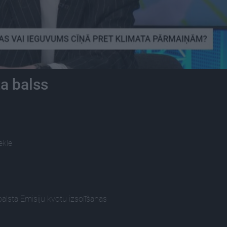
a balss
ekle
tbalsta Emisiju kvotu izsolīšanas