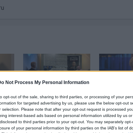
ru
Do Not Process My Personal Information
19:14
00:22:50
to opt-out of the sale, sharing to third parties, or processing of your per
par
05.08.2026 Aktuālais par
05.08.2026 Pr
. daļa
karadarbību Ukrainā 2. daļa
daļa
formation for targeted advertising by us, please use the below opt-out s
r selection. Please note that after your opt-out request is processed y
5. augusts
5. augusts
eing interest-based ads based on personal information utilized by us or
disclosed to third parties prior to your opt-out. You may separately opt-
losure of your personal information by third parties on the IAB’s list of