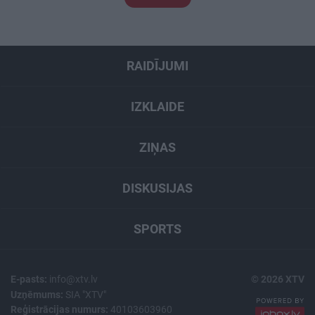
RAIDĪJUMI
IZKLAIDE
ZIŅAS
DISKUSIJAS
SPORTS
E-pasts:
info@xtv.lv
© 2026 XTV
Uzņēmums:
SIA "XTV"
Reģistrācijas numurs:
40103603960