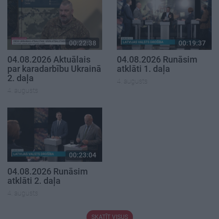
00:22:38
00:19:37
04.08.2026 Aktuālais
04.08.2026 Runāsim
par karadarbību Ukrainā
atklāti 1. daļa
2. daļa
4. augusts
4. augusts
00:23:04
04.08.2026 Runāsim
atklāti 2. daļa
4. augusts
SKATĪT VISUS