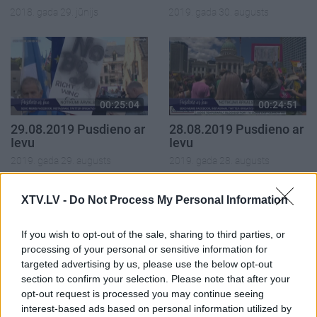
2018. gada 29. jūnijs
2019. gada 30. augusts
00:25:04
00:24:51
29.08.2019 Pusdieno ar
28.08.2019 Pusdieno ar
Ievu
Ievu
2019. gada 29. augusts
2019. gada 28. augusts
XTV.LV -
Do Not Process My Personal Information
If you wish to opt-out of the sale, sharing to third parties, or
processing of your personal or sensitive information for
00:24:39
targeted advertising by us, please use the below opt-out
27.08.2019 Pusdieno ar
section to confirm your selection. Please note that after your
Ievu
opt-out request is processed you may continue seeing
interest-based ads based on personal information utilized by
2019. gada 27. augusts