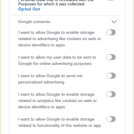
nepietiek, bet, ja parādīt savu taisnību ir par tievu
Purposes for which it was collected.
Opted Out
"zarna", ejam nosvērties! Piedevām, pelnot divi simti
tūkstoši gadā paņemt kukuli tādā pašā apmērā ir
Google consents
ZEMISKI! bija jāprasa miljons, lai atmaksātos
I want to allow Google to enable storage
nepatikšanas! Taču tiem kam vislielākā vara,
related to advertising like cookies on web or
atbildība, atalgojums, pienākas VISBAGĀKAIS
device identifiers in apps.
SODS! un kamēr tā valstī nebūs, pavalstnieki
uzpļūtīs šai.... Atvainojiet, šajā Dziesmotajā nedēļā
I want to allow my user data to be sent to
vajadzētu būt patriotiskākiem, bet ja niknums ir
Google for online advertising purposes.
divpadsmit gadus, tad tas ir neatgriezeniski.....
I want to allow Google to send me
personalized advertising.
I want to allow Google to enable storage
Lolita L.
related to analytics like cookies on web or
2018. gada 2. jūlijs
device identifiers in apps.
Vai Latvijā kādreiz ir kāds arī godīgi pateicis,ka
I want to allow Google to enable storage
vainīgs..;)) Cik bijuši, notikuši kriminālprocesi taču
related to functionality of the website or app.
neviens tā īsti nav notiesāts.