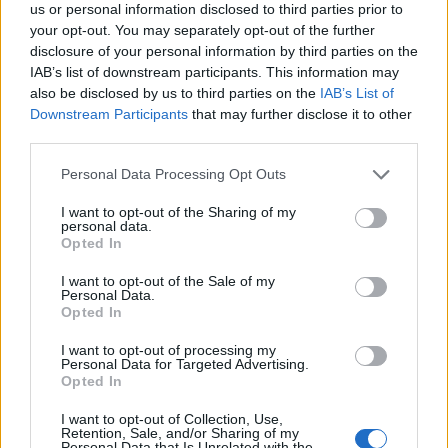
us or personal information disclosed to third parties prior to
your opt-out. You may separately opt-out of the further
disclosure of your personal information by third parties on the
IAB’s list of downstream participants. This information may
Pievienot komentāru
also be disclosed by us to third parties on the
IAB’s List of
Downstream Participants
that may further disclose it to other
third parties.
Ivars Mauriņš
Please note that this website/app uses one or more Google
Personal Data Processing Opt Outs
services and may gather and store information including but
2018. gada 2. jūlijs
not limited to your visit or usage behaviour. You may click to
I want to opt-out of the Sharing of my
personal data.
Nu, protams, ka viņi neir vainīgi. Tikai nevaru
grant or deny consent to Google and its third-party tags to
Opted In
saskatīt viņiem eņģelu spārniņus... Bet tos jau
use your data for below specified purposes in below Google
consent section.
prokurore laikam uz brīdi paslēpusi?
I want to opt-out of the Sale of my
Personal Data.
Opted In
I want to opt-out of processing my
Personal Data for Targeted Advertising.
Valdis Panks
Opted In
2018. gada 2. jūlijs
I want to opt-out of Collection, Use,
ar pliku paziņojumu, ka ir nevainīgs, pagalm
Retention, Sale, and/or Sharing of my
Personal Data that Is Unrelated with the