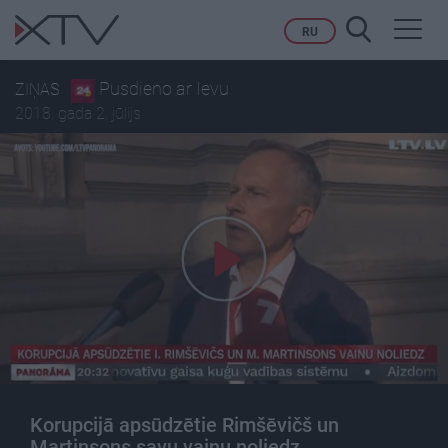
Toggl
RU
navig
Pusdieno ar Ievu
ZIŅAS
2018. gada 2. jūlijs
Korupcijā apsūdzētie Rimšēvičš un
Martinsons savu vainu noliedz