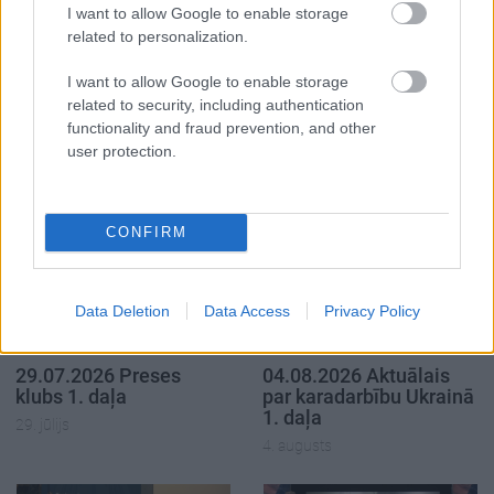
I want to allow Google to enable storage
related to personalization.
I want to allow Google to enable storage
related to security, including authentication
SKATĪT VISUS (3)
functionality and fraud prevention, and other
user protection.
Populārākie video
CONFIRM
Data Deletion
Data Access
Privacy Policy
00:19:17
00:19:48
29.07.2026 Preses
04.08.2026 Aktuālais
klubs 1. daļa
par karadarbību Ukrainā
1. daļa
29. jūlijs
4. augusts