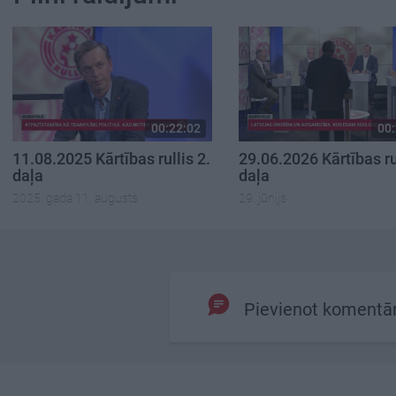
00:22:02
00:
11.08.2025 Kārtības rullis 2.
29.06.2026 Kārtības rul
daļa
daļa
2025. gada 11. augusts
29. jūnijs
Pievienot komentā