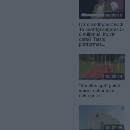
00:03:16
Ivars Godmanis: Kādi
16 centriņi saņems 5-
6 miljonus. Ko viņi
darīs? Taisīs
platformas...
00:02:14
“Viesītes apļi” pulcē
vairāk dalībnieku
nekā pērn
00:02:09