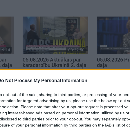
19:14
00:22:50
par
05.08.2026 Aktuālais par
05.08.2026 Pr
. daļa
karadarbību Ukrainā 2. daļa
daļa
5. augusts
5. augusts
Do Not Process My Personal Information
to opt-out of the sale, sharing to third parties, or processing of your per
formation for targeted advertising by us, please use the below opt-out s
r selection. Please note that after your opt-out request is processed y
eing interest-based ads based on personal information utilized by us or
disclosed to third parties prior to your opt-out. You may separately opt-
losure of your personal information by third parties on the IAB’s list of