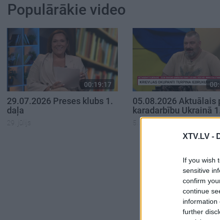
Populārākie video
00:19:17
00:
29.07.2026 Preses klubs 1.
05.08.2026 Aktuālais 
daļa
karadarbību Ukrainā 1
29. jūlijs
5. augusts
XTV.LV -
If you wish 
sensitive in
confirm you
continue se
information 
further disc