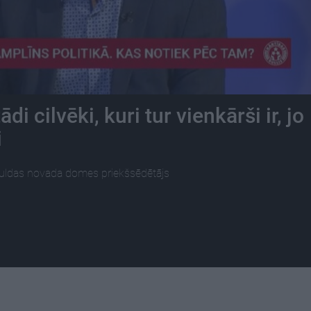
ādi cilvēki, kuri tur vienkārši ir, jo
i
uldas novada domes priekšsēdētājs