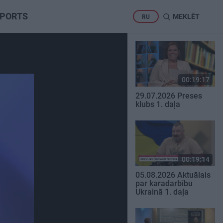
PORTS
MEKLĒT
RU
00:19:17
29.07.2026 Preses
klubs 1. daļa
00:19:14
05.08.2026 Aktuālais
par karadarbību
Ukrainā 1. daļa