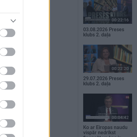
00:22:16
03.08.2026 Preses
klubs 2. daļa
00:22:20
29.07.2026 Preses
klubs 2. daļa
00:04:42
Ko ar Eiropas naudu
vispār nedrīkst