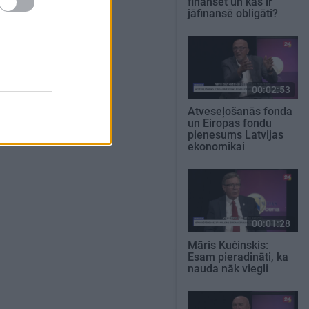
finansēt un kas ir
jāfinansē obligāti?
00:02:53
Atveseļošanās fonda
un Eiropas fondu
pienesums Latvijas
ekonomikai
00:01:28
Māris Kučinskis:
Esam pieradināti, ka
nauda nāk viegli