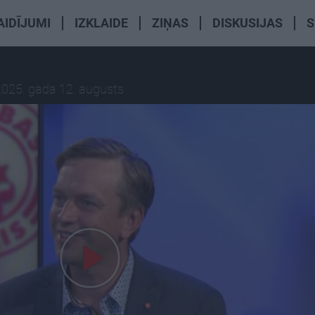
AIDĪJUMI
IZKLAIDE
ZIŅAS
DISKUSIJAS
S
2025. gada 12. augusts