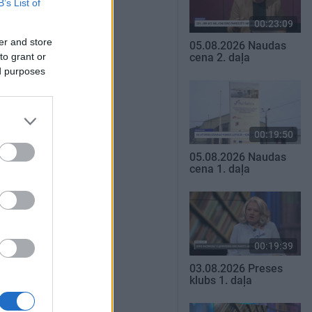
B’s List of
00:23:09
er and store
05.08.2026 Naudas
to grant or
cena 2. daļa
ed purposes
00:19:50
05.08.2026 Naudas
cena 1. daļa
00:19:39
03.08.2026 Preses
klubs 1. daļa