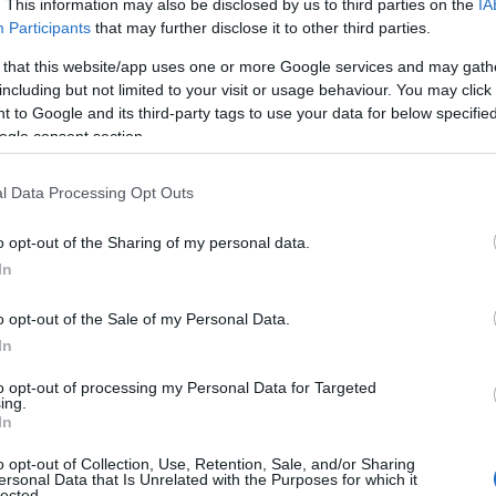
. This information may also be disclosed by us to third parties on the
IA
Participants
that may further disclose it to other third parties.
 that this website/app uses one or more Google services and may gath
including but not limited to your visit or usage behaviour. You may click 
 to Google and its third-party tags to use your data for below specifi
ogle consent section.
l Data Processing Opt Outs
o opt-out of the Sharing of my personal data.
In
o opt-out of the Sale of my Personal Data.
In
to opt-out of processing my Personal Data for Targeted
ing.
In
o opt-out of Collection, Use, Retention, Sale, and/or Sharing
ersonal Data that Is Unrelated with the Purposes for which it
lected.