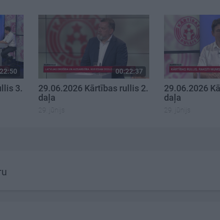
22:50
00:22:37
lis 3.
29.06.2026 Kārtības rullis 2.
29.06.2026 Kār
daļa
daļa
29. jūnijs
29. jūnijs
ru