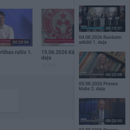
00:19:37
04.08.2026 Runāsim
atklāti 1. daļa
00:20:06
00:22:35
tības rullis 1.
15.06.2026 Kārtības rullis 3.
daļa
15. jūnijs
00:22:08
05.08.2026 Preses
klubs 2. daļa
00:22:30