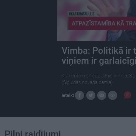
Vimba: Politikā ir t
viņiem ir garlaicīg
Komentāru sniedz Jānis Vimba, Sig
(Siguldas novada partija).
Ieteikt
Pilni raidījumi